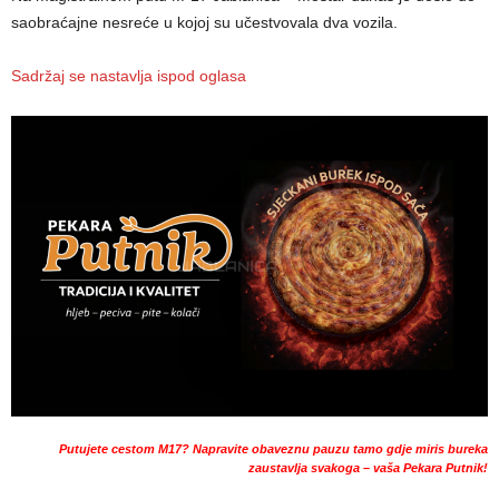
saobraćajne nesreće u kojoj su učestvovala dva vozila.
Sadržaj se nastavlja ispod oglasa
Putujete cestom M17? Napravite obaveznu pauzu tamo gdje miris bureka
zaustavlja svakoga – vaša Pekara Putnik!