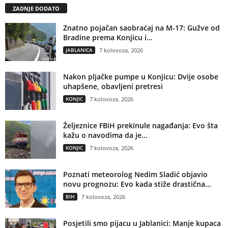
ZADNJE DODATO
Znatno pojačan saobraćaj na M-17: Gužve od
Bradine prema Konjicu i...
JABLANICA
7 kolovoza, 2026
Nakon pljačke pumpe u Konjicu: Dvije osobe
uhapšene, obavljeni pretresi
KONJIC
7 kolovoza, 2026
Željeznice FBiH prekinule nagađanja: Evo šta
kažu o navodima da je...
KONJIC
7 kolovoza, 2026
Poznati meteorolog Nedim Sladić objavio
novu prognozu: Evo kada stiže drastična...
BIH
7 kolovoza, 2026
Posjetili smo pijacu u Jablanici: Manje kupaca