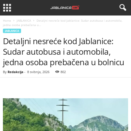
Home
JABLANICA
Detaljni nesreće kod Jablanice: Sudar autobusa i automobila,
jedna osoba prebačena u...
JABLANICA
Detaljni nesreće kod Jablanice:
Sudar autobusa i automobila,
jedna osoba prebačena u bolnicu
By
Redakcija
-
8 svibnja, 2026
802