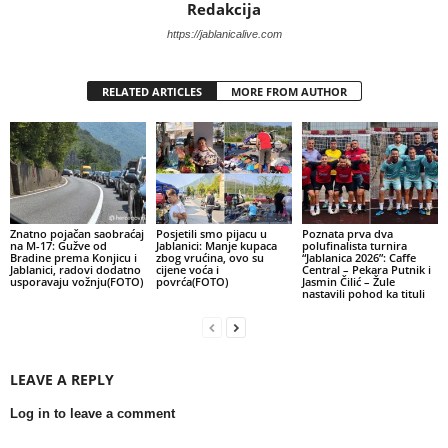
Redakcija
https://jablanicalive.com
RELATED ARTICLES
MORE FROM AUTHOR
Znatno pojačan saobraćaj
Posjetili smo pijacu u
Poznata prva dva
na M-17: Gužve od
Jablanici: Manje kupaca
polufinalista turnira
Bradine prema Konjicu i
zbog vrućina, ovo su
“Jablanica 2026”: Caffe
Jablanici, radovi dodatno
cijene voća i
Central – Pekara Putnik i
usporavaju vožnju(FOTO)
povrća(FOTO)
Jasmin Čilić – Žule
nastavili pohod ka tituli
LEAVE A REPLY
Log in to leave a comment