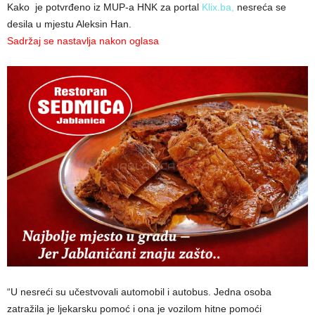
Kako je potvrđeno iz MUP-a HNK za portal
Klix.ba,
nesreća se
desila u mjestu Aleksin Han.
Sadržaj se nastavlja nakon oglasa
“U nesreći su učestvovali automobil i autobus. Jedna osoba
zatražila je ljekarsku pomoć i ona je vozilom hitne pomoći