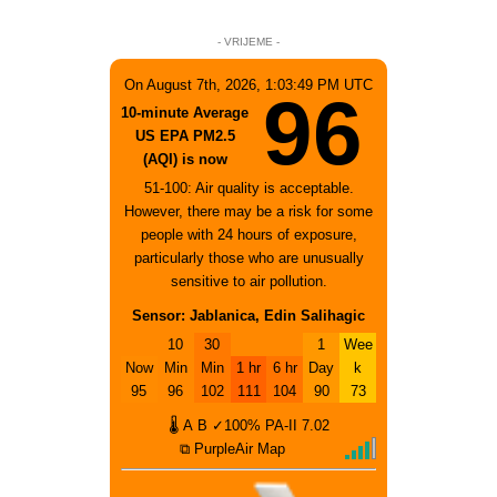
- VRIJEME -
On August 7th, 2026, 1:03:49 PM UTC
96
10-minute Average
US EPA PM2.5
(AQI) is now
51-100: Air quality is acceptable.
However, there may be a risk for some
people with 24 hours of exposure,
particularly those who are unusually
sensitive to air pollution.
Sensor: Jablanica, Edin Salihagic
10
30
1
Wee
Now
Min
Min
1 hr
6 hr
Day
k
95
96
102
111
104
90
73
🌡
A
B
✓100%
PA-II
7.02
⧉ PurpleAir Map