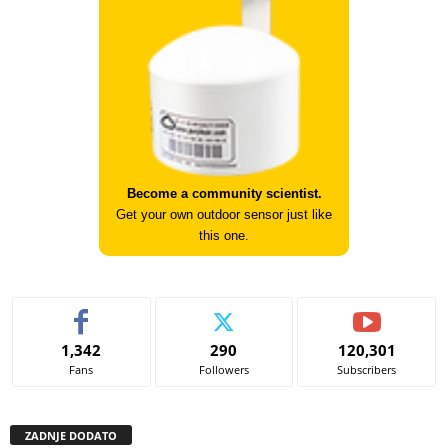
Become a community scientist.
Get your own outdoor sensor just like
this one.
1,342
290
120,301
Fans
Followers
Subscribers
ZADNJE DODATO