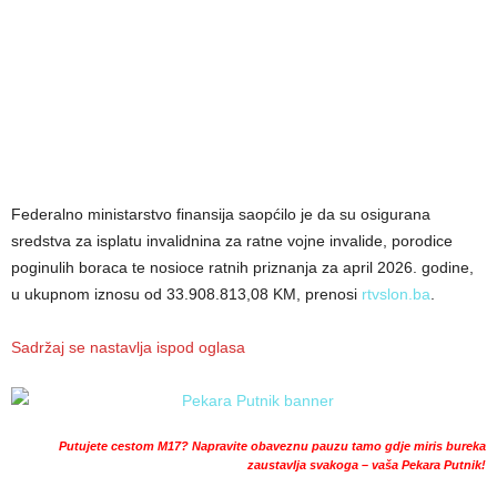
Federalno ministarstvo finansija saopćilo je da su osigurana
sredstva za isplatu invalidnina za ratne vojne invalide, porodice
poginulih boraca te nosioce ratnih priznanja za april 2026. godine,
u ukupnom iznosu od 33.908.813,08 KM, prenosi
rtvslon.ba
.
Sadržaj se nastavlja ispod oglasa
Putujete cestom M17? Napravite obaveznu pauzu tamo gdje miris bureka
zaustavlja svakoga – vaša Pekara Putnik!