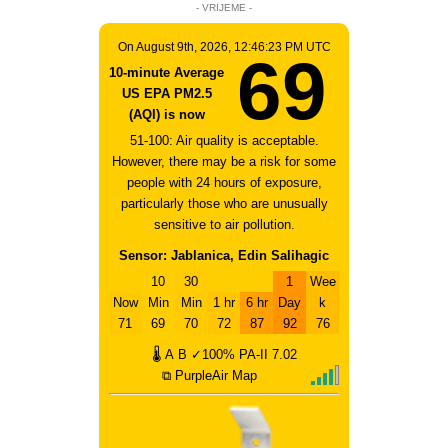
- VRIJEME -
On August 9th, 2026, 12:46:23 PM UTC
69
10-minute Average
US EPA PM2.5
(AQI) is now
51-100: Air quality is acceptable.
However, there may be a risk for some
people with 24 hours of exposure,
particularly those who are unusually
sensitive to air pollution.
Sensor: Jablanica, Edin Salihagic
10
30
1
Wee
Now
Min
Min
1 hr
6 hr
Day
k
71
69
70
72
87
92
76
🌡
A
B
✓100%
PA-II
7.02
⧉ PurpleAir Map