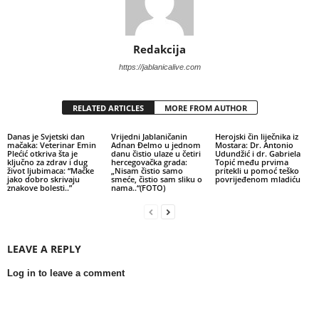
Redakcija
https://jablanicalive.com
RELATED ARTICLES
MORE FROM AUTHOR
Danas je Svjetski dan
Vrijedni Jablaničanin
Herojski čin liječnika iz
mačaka: Veterinar Emin
Adnan Đelmo u jednom
Mostara: Dr. Antonio
Plećić otkriva šta je
danu čistio ulaze u četiri
Udundžić i dr. Gabriela
ključno za zdrav i dug
hercegovačka grada:
Topić među prvima
život ljubimaca: “Mačke
„Nisam čistio samo
pritekli u pomoć teško
jako dobro skrivaju
smeće, čistio sam sliku o
povrijeđenom mladiću
znakove bolesti..”
nama..“(FOTO)
LEAVE A REPLY
Log in to leave a comment