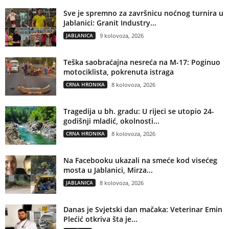
Sve je spremno za završnicu noćnog turnira u
Jablanici: Granit Industry...
JABLANICA
9 kolovoza, 2026
Teška saobraćajna nesreća na M-17: Poginuo
motociklista, pokrenuta istraga
CRNA HRONIKA
8 kolovoza, 2026
Tragedija u bh. gradu: U rijeci se utopio 24-
godišnji mladić, okolnosti...
CRNA HRONIKA
8 kolovoza, 2026
Na Facebooku ukazali na smeće kod visećeg
mosta u Jablanici, Mirza...
JABLANICA
8 kolovoza, 2026
Danas je Svjetski dan mačaka: Veterinar Emin
Plećić otkriva šta je...