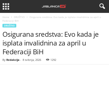
Home
DRUŠTVO
Osigurana sredstva: Evo kada je isplata invalidnina za april u
Federaciji BiH
DRUŠTVO
Osigurana sredstva: Evo kada je
isplata invalidnina za april u
Federaciji BiH
By
Redakcija
-
8 svibnja, 2026
1292