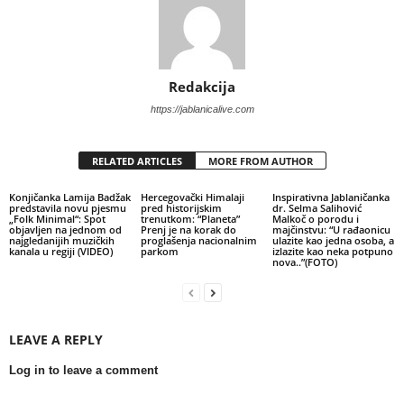
Redakcija
https://jablanicalive.com
RELATED ARTICLES
MORE FROM AUTHOR
Konjičanka Lamija Badžak
Hercegovački Himalaji
Inspirativna Jablaničanka
predstavila novu pjesmu
pred historijskim
dr. Selma Salihović
„Folk Minimal“: Spot
trenutkom: “Planeta”
Malkoč o porodu i
objavljen na jednom od
Prenj je na korak do
majčinstvu: “U rađaonicu
najgledanijih muzičkih
proglašenja nacionalnim
ulazite kao jedna osoba, a
kanala u regiji (VIDEO)
parkom
izlazite kao neka potpuno
nova..”(FOTO)
LEAVE A REPLY
Log in to leave a comment