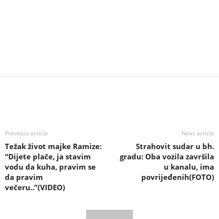
Previous article
Next article
Težak život majke Ramize:
Strahovit sudar u bh.
“Dijete plače, ja stavim
gradu: Oba vozila završila
vodu da kuha, pravim se
u kanalu, ima
da pravim
povrijeđenih(FOTO)
večeru..”(VIDEO)