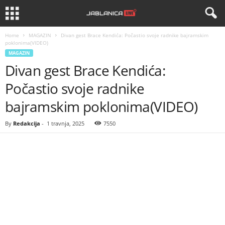
Home
MAGAZIN
Divan gest Brace Kendića: Počastio svoje radnike bajramskim
poklonima(VIDEO)
MAGAZIN
Divan gest Brace Kendića:
Počastio svoje radnike
bajramskim poklonima(VIDEO)
By
Redakcija
-
1 travnja, 2025
7550