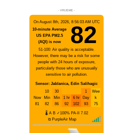
- VRIJEME -
On August 8th, 2026, 8:56:03 AM UTC
82
10-minute Average
US EPA PM2.5
(AQI) is now
51-100: Air quality is acceptable.
However, there may be a risk for some
people with 24 hours of exposure,
particularly those who are unusually
sensitive to air pollution.
Sensor: Jablanica, Edin Salihagic
10
30
1
Wee
Now
Min
Min
1 hr
6 hr
Day
k
81
82
86
92
102
93
75
🌡
A
B
✓100%
PA-II
7.02
⧉ PurpleAir Map