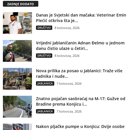
ZADNJE DODATO
Danas je Svjetski dan mačaka: Veterinar Emin
Plećić otkriva šta je...
DRUŠTVO
8 kolovoza, 2026
Vrijedni Jablaničanin Adnan Đelmo u jednom
danu čistio ulaze u četiri...
DRUŠTVO
8 kolovoza, 2026
Nova prilika za posao u Jablanici: Traže više
radnika i nude...
JABLANICA
7 kolovoza, 2026
Znatno pojačan saobraćaj na M-17: Gužve od
Bradine prema Konjicu i...
JABLANICA
7 kolovoza, 2026
Nakon pljačke pumpe u Konjicu: Dvije osobe