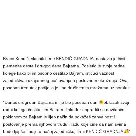
Braco Kendić, vlasnik firme KENDIĆ-GRADNJA, nastavio je činiti
plemenite geste i drugog dana Bajrama. Posjetio je svoje radne
kolege kako bi im osobno čestitao Bajram, ističući važnost
zajedništva i uzajamnog poštovanja u poslovnom okruženju. Ovaj
poseban trenutak podijelio je i na društvenim mrežama uz poruku:
“Danas drugi dan Bajrama mi je bio poseban dan
obilazak svoji
radni kolega čestitati im Bajram. Također nagraditi sa novčanim
poklonom za Bajram je lijep način da pokažeš zahvalnost i
poštovanje prema njihovom trudu i radu koje čine da nam svima
bude ljepše i bolje u našoj zajedničkoj firmi KENDIĆ-GRADNJA
”