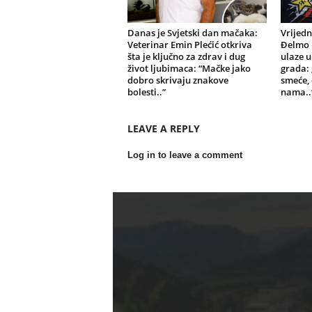
Danas je Svjetski dan mačaka:
Vrijedn
Veterinar Emin Plećić otkriva
Đelmo 
šta je ključno za zdrav i dug
ulaze u
život ljubimaca: “Mačke jako
grada:
dobro skrivaju znakove
smeće, 
bolesti..”
nama..
LEAVE A REPLY
Log in to leave a comment