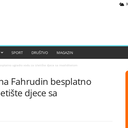
3
SPORT
DRUŠTVO
MAGAZIN
splatno ugradio vodu za izletište djece sa invaliditetom
na Fahrudin besplatno
etište djece sa