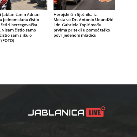
i Jablaničanin Adnan
Herojski čin liječnika iz
u jednom danu čistio
Mostara: Dr. Antonio Udundžić
 četiri hercegovačka
i dr. Gabriela Topić među
 „Nisam čistio samo
prvima pritekli u pomoć teško
čistio sam sliku o
povrijeđenom mladiću
“(FOTO)