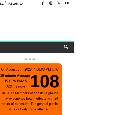
C
JABLANICA
1.1
- VRIJEME -
On August 8th, 2026, 4:08:08 PM UTC
108
10-minute Average
US EPA PM2.5
(AQI) is now
101-150: Members of sensitive groups
may experience health effects with 24
hours of exposure. The general public
is less likely to be affected.