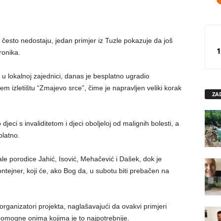
često nedostaju, jedan primjer iz Tuzle pokazuje da još
1
ronika.
 u lokalnoj zajednici, danas je besplatno ugradio
m izletištu “Zmajevo srce”, čime je napravljen veliki korak
ZA
djeci s invaliditetom i djeci oboljeloj od malignih bolesti, a
platno.
rale porodice Jahić, Isović, Mehačević i Dašek, dok je
ntejner, koji će, ako Bog da, u subotu biti prebačen na
rganizatori projekta, naglašavajući da ovakvi primjeri
pomogne onima kojima je to najpotrebnije.