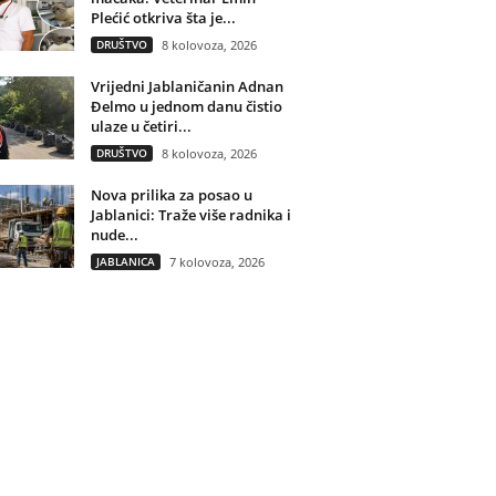
Plećić otkriva šta je...
DRUŠTVO
8 kolovoza, 2026
Vrijedni Jablaničanin Adnan
Đelmo u jednom danu čistio
ulaze u četiri...
DRUŠTVO
8 kolovoza, 2026
Nova prilika za posao u
Jablanici: Traže više radnika i
nude...
JABLANICA
7 kolovoza, 2026