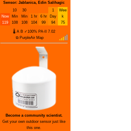
Sensor: Jablanica, Edin Salihagic
10
30
1
Wee
Now
Min
Min
1 hr
6 hr
Day
k
119
108
108
104
99
94
75
🌡
A
B
✓100%
PA-II
7.02
⧉ PurpleAir Map
Become a community scientist.
Get your own outdoor sensor just like
this one.