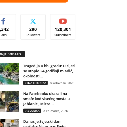
,342
290
120,301
Fans
Followers
Subscribers
DNJE DODATO
Tragedija u bh. gradu: U rijeci
se utopio 24-godišnji mladić,
okolnosti...
CRNA HRONIKA
8 kolovoza, 2026
Na Facebooku ukazali na
smeće kod visećeg mosta u
Jablanici, Mirza...
JABLANICA
8 kolovoza, 2026
Danas je Svjetski dan
mačaka: Veterinar Emin