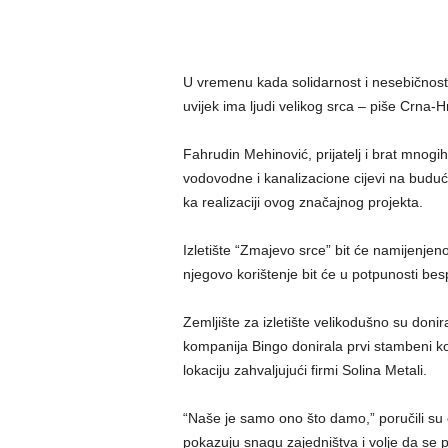
U vremenu kada solidarnost i nesebičnost 
uvijek ima ljudi velikog srca – piše Crna-H
Fahrudin Mehinović, prijatelj i brat mnogih
vodovodne i kanalizacione cijevi na buduće
ka realizaciji ovog značajnog projekta.
Izletište “Zmajevo srce” bit će namijenjeno 
njegovo korištenje bit će u potpunosti bes
Zemljište za izletište velikodušno su doni
kompanija Bingo donirala prvi stambeni ko
lokaciju zahvaljujući firmi Solina Metali.
“Naše je samo ono što damo,” poručili su o
pokazuju snagu zajedništva i volje da se 