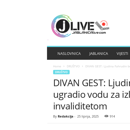
J
A
B
L
A
N
I
NASLOVNICA
JABLANICA
VIJESTI
C
A
Home
DRUŠTVO
DIVAN GEST: Ljudina Fahrudin be
L
DRUŠTVO
I
DIVAN GEST: Ljudi
V
E
ugradio vodu za izl
invaliditetom
By
Redakcija
-
25 lipnja, 2025
914