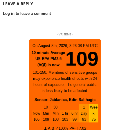
LEAVE A REPLY
Log in to leave a comment
- VRIJEME -
On August 8th, 2026, 3:26:08 PM UTC
109
10-minute Average
US EPA PM2.5
(AQI) is now
101-150: Members of sensitive groups
may experience health effects with 24
hours of exposure. The general public
is less likely to be affected.
Sensor: Jablanica, Edin Salihagic
10
30
1
Wee
Now
Min
Min
1 hr
6 hr
Day
k
106
109
108
103
99
93
75
🌡
A
B
✓100%
PA-II
7.02