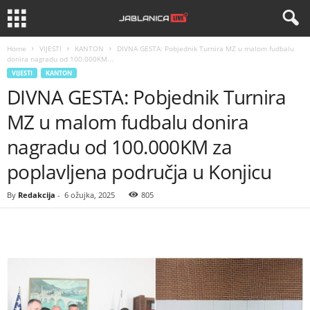
Home
VIJESTI
KANTON
DIVNA GESTA: Pobjednik Turnira MZ u malom fudbalu
donira nagradu od 100.000KM...
VIJESTI
KANTON
DIVNA GESTA: Pobjednik Turnira
MZ u malom fudbalu donira
nagradu od 100.000KM za
poplavljena područja u Konjicu
By
Redakcija
-
6 ožujka, 2025
805