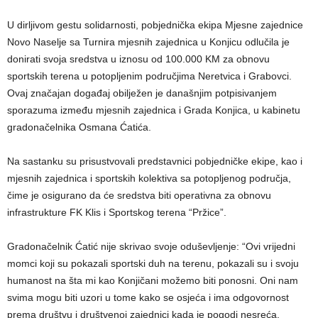
U dirljivom gestu solidarnosti, pobjednička ekipa Mjesne zajednice
Novo Naselje sa Turnira mjesnih zajednica u Konjicu odlučila je
donirati svoja sredstva u iznosu od 100.000 KM za obnovu
sportskih terena u potopljenim područjima Neretvica i Grabovci.
Ovaj značajan događaj obilježen je današnjim potpisivanjem
sporazuma između mjesnih zajednica i Grada Konjica, u kabinetu
gradonačelnika Osmana Ćatića.
Na sastanku su prisustvovali predstavnici pobjedničke ekipe, kao i
mjesnih zajednica i sportskih kolektiva sa potopljenog područja,
čime je osigurano da će sredstva biti operativna za obnovu
infrastrukture FK Klis i Sportskog terena “Pržice”.
Gradonačelnik Ćatić nije skrivao svoje oduševljenje: “Ovi vrijedni
momci koji su pokazali sportski duh na terenu, pokazali su i svoju
humanost na šta mi kao Konjičani možemo biti ponosni. Oni nam
svima mogu biti uzori u tome kako se osjeća i ima odgovornost
prema društvu i društvenoj zajednici kada je pogodi nesreća.