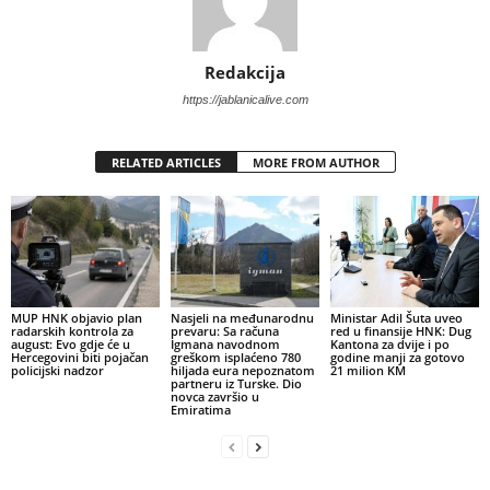
Redakcija
https://jablanicalive.com
RELATED ARTICLES
MORE FROM AUTHOR
MUP HNK objavio plan
Nasjeli na međunarodnu
Ministar Adil Šuta uveo
radarskih kontrola za
prevaru: Sa računa
red u finansije HNK: Dug
august: Evo gdje će u
Igmana navodnom
Kantona za dvije i po
Hercegovini biti pojačan
greškom isplaćeno 780
godine manji za gotovo
policijski nadzor
hiljada eura nepoznatom
21 milion KM
partneru iz Turske. Dio
novca završio u
Emiratima