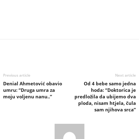
Previous article
Next article
Denial Ahmetović obavio
Od 4 bebe samo jedna
umru: “Druga umra za
hoda: “Doktorica je
moju voljenu nanu..”
predložila da ubijemo dva
ploda, nisam htjela, čula
sam njihova srca”