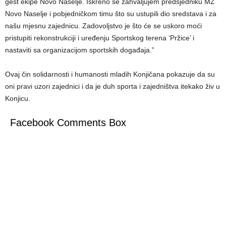
gest ekipe Novo Naselje. Iskreno se zahvaljujem predsjedniku MZ
Novo Naselje i pobjedničkom timu što su ustupili dio sredstava i za
našu mjesnu zajednicu. Zadovoljstvo je što će se uskoro moći
pristupiti rekonstrukciji i uređenju Sportskog terena ‘Pržice’ i
nastaviti sa organizacijom sportskih događaja.”
Ovaj čin solidarnosti i humanosti mladih Konjičana pokazuje da su
oni pravi uzori zajednici i da je duh sporta i zajedništva itekako živ u
Konjicu.
Facebook Comments Box