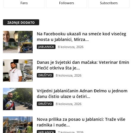
Fans
Followers
Subscribers
ZADNJE DODATO
Na Facebooku ukazali na smeće kod visećeg
mosta u Jablanici, Mirza...
JABLANICA
8 kolovoza, 2026
Danas je Svjetski dan mačaka: Veterinar Emin
Plećić otkriva šta je...
DRUŠTVO
8 kolovoza, 2026
Vrijedni Jablaničanin Adnan Đelmo u jednom
danu čistio ulaze u četiri...
DRUŠTVO
8 kolovoza, 2026
Nova prilika za posao u Jablanici: Traže više
radnika i nude...
JABLANICA
7 kolovoza, 2026