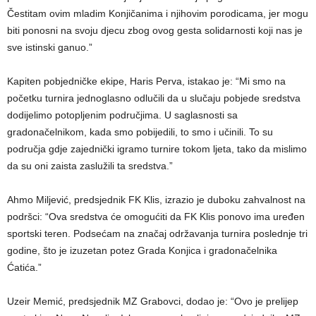
Čestitam ovim mladim Konjičanima i njihovim porodicama, jer mogu
biti ponosni na svoju djecu zbog ovog gesta solidarnosti koji nas je
sve istinski ganuo.”
Kapiten pobjedničke ekipe, Haris Perva, istakao je: “Mi smo na
početku turnira jednoglasno odlučili da u slučaju pobjede sredstva
dodijelimo potopljenim područjima. U saglasnosti sa
gradonačelnikom, kada smo pobijedili, to smo i učinili. To su
područja gdje zajednički igramo turnire tokom ljeta, tako da mislimo
da su oni zaista zaslužili ta sredstva.”
Ahmo Miljević, predsjednik FK Klis, izrazio je duboku zahvalnost na
podršci: “Ova sredstva će omogućiti da FK Klis ponovo ima uređen
sportski teren. Podsećam na značaj održavanja turnira poslednje tri
godine, što je izuzetan potez Grada Konjica i gradonačelnika
Ćatića.”
Uzeir Memić, predsjednik MZ Grabovci, dodao je: “Ovo je prelijep