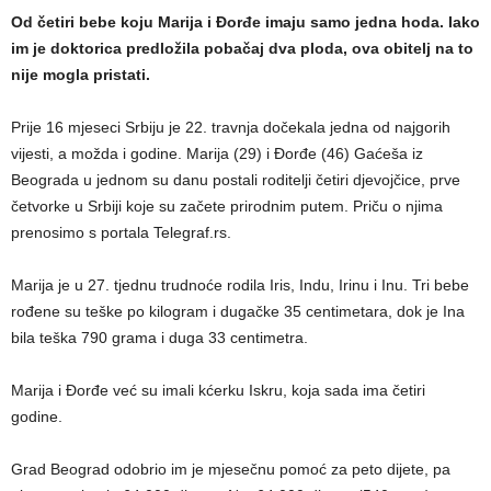
Od četiri bebe koju Marija i Đorđe imaju samo jedna hoda. Iako
im je doktorica predložila pobačaj dva ploda, ova obitelj na to
nije mogla pristati.
Prije 16 mjeseci Srbiju je 22. travnja dočekala jedna od najgorih
vijesti, a možda i godine. Marija (29) i Đorđe (46) Gaćeša iz
Beograda u jednom su danu postali roditelji četiri djevojčice, prve
četvorke u Srbiji koje su začete prirodnim putem. Priču o njima
prenosimo s portala Telegraf.rs.
Marija je u 27. tjednu trudnoće rodila Iris, Indu, Irinu i Inu. Tri bebe
rođene su teške po kilogram i dugačke 35 centimetara, dok je Ina
bila teška 790 grama i duga 33 centimetra.
Marija i Đorđe već su imali kćerku Iskru, koja sada ima četiri
godine.
Grad Beograd odobrio im je mjesečnu pomoć za peto dijete, pa