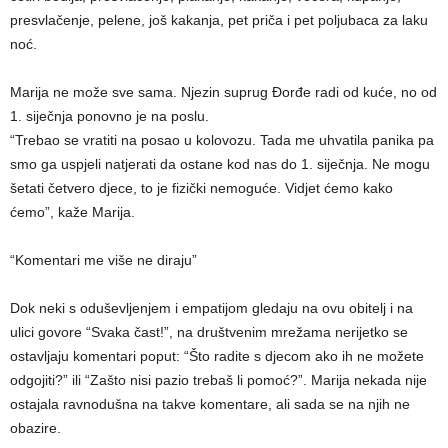
presvlačenje, pelene, još kakanja, pet priča i pet poljubaca za laku
noć.
Marija ne može sve sama. Njezin suprug Đorđe radi od kuće, no od
1. siječnja ponovno je na poslu.
“Trebao se vratiti na posao u kolovozu. Tada me uhvatila panika pa
smo ga uspjeli natjerati da ostane kod nas do 1. siječnja. Ne mogu
šetati četvero djece, to je fizički nemoguće. Vidjet ćemo kako
ćemo”, kaže Marija.
“Komentari me više ne diraju”
Dok neki s oduševljenjem i empatijom gledaju na ovu obitelj i na
ulici govore “Svaka čast!”, na društvenim mrežama nerijetko se
ostavljaju komentari poput: “Što radite s djecom ako ih ne možete
odgojiti?” ili “Zašto nisi pazio trebaš li pomoć?”. Marija nekada nije
ostajala ravnodušna na takve komentare, ali sada se na njih ne
obazire.