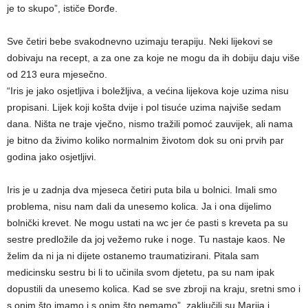
je to skupo”, ističe Đorđe.
Sve četiri bebe svakodnevno uzimaju terapiju. Neki lijekovi se
dobivaju na recept, a za one za koje ne mogu da ih dobiju daju više
od 213 eura mjesečno.
“Iris je jako osjetljiva i boležljiva, a većina lijekova koje uzima nisu
propisani. Lijek koji košta dvije i pol tisuće uzima najviše sedam
dana. Ništa ne traje vječno, nismo tražili pomoć zauvijek, ali nama
je bitno da živimo koliko normalnim životom dok su oni prvih par
godina jako osjetljivi.
Iris je u zadnja dva mjeseca četiri puta bila u bolnici. Imali smo
problema, nisu nam dali da unesemo kolica. Ja i ona dijelimo
bolnički krevet. Ne mogu ustati na wc jer će pasti s kreveta pa su
sestre predložile da joj vežemo ruke i noge. Tu nastaje kaos. Ne
želim da ni ja ni dijete ostanemo traumatizirani. Pitala sam
medicinsku sestru bi li to učinila svom djetetu, pa su nam ipak
dopustili da unesemo kolica. Kad se sve zbroji na kraju, sretni smo i
s onim što imamo i s onim što nemamo”, zaključili su Marija i