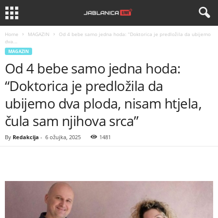
Home
MAGAZIN
Od 4 bebe samo jedna hoda: “Doktorica je predložila da ubijemo
dva...
MAGAZIN
Od 4 bebe samo jedna hoda:
“Doktorica je predložila da
ubijemo dva ploda, nisam htjela,
čula sam njihova srca”
By
Redakcija
-
6 ožujka, 2025
1481