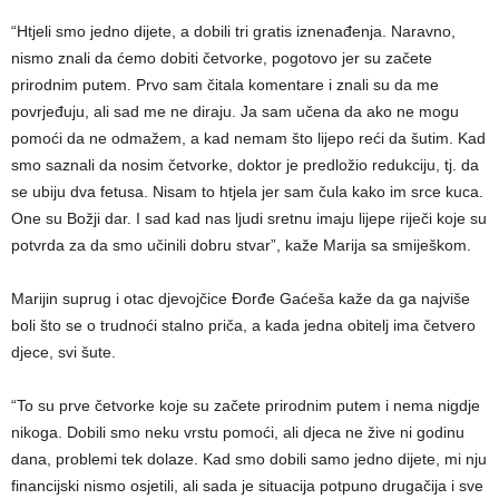
“Htjeli smo jedno dijete, a dobili tri gratis iznenađenja. Naravno,
nismo znali da ćemo dobiti četvorke, pogotovo jer su začete
prirodnim putem. Prvo sam čitala komentare i znali su da me
povrjeđuju, ali sad me ne diraju. Ja sam učena da ako ne mogu
pomoći da ne odmažem, a kad nemam što lijepo reći da šutim. Kad
smo saznali da nosim četvorke, doktor je predložio redukciju, tj. da
se ubiju dva fetusa. Nisam to htjela jer sam čula kako im srce kuca.
One su Božji dar. I sad kad nas ljudi sretnu imaju lijepe riječi koje su
potvrda za da smo učinili dobru stvar”, kaže Marija sa smiješkom.
Marijin suprug i otac djevojčice Đorđe Gaćeša kaže da ga najviše
boli što se o trudnoći stalno priča, a kada jedna obitelj ima četvero
djece, svi šute.
“To su prve četvorke koje su začete prirodnim putem i nema nigdje
nikoga. Dobili smo neku vrstu pomoći, ali djeca ne žive ni godinu
dana, problemi tek dolaze. Kad smo dobili samo jedno dijete, mi nju
financijski nismo osjetili, ali sada je situacija potpuno drugačija i sve