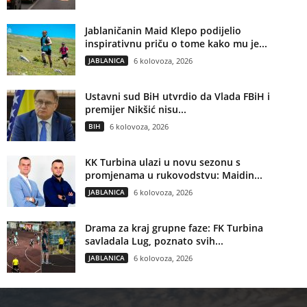
Jablaničanin Maid Klepo podijelio
inspirativnu priču o tome kako mu je...
JABLANICA
6 kolovoza, 2026
Ustavni sud BiH utvrdio da Vlada FBiH i
premijer Nikšić nisu...
BIH
6 kolovoza, 2026
KK Turbina ulazi u novu sezonu s
promjenama u rukovodstvu: Maidin...
JABLANICA
6 kolovoza, 2026
Drama za kraj grupne faze: FK Turbina
savladala Lug, poznato svih...
JABLANICA
6 kolovoza, 2026