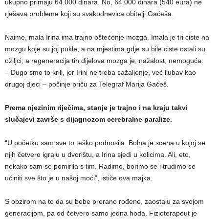
ukupno primaju 64.000 dinara. No, 64.000 dinara (540 eura) ne
rješava probleme koji su svakodnevica obitelji Gaćeša.
Naime, mala Irina ima trajno oštećenje mozga. Imala je tri ciste na
mozgu koje su joj pukle, a na mjestima gdje su bile ciste ostali su
ožiljci, a regeneracija tih dijelova mozga je, nažalost, nemoguća.
– Dugo smo to krili, jer Irini ne treba sažaljenje, već ljubav kao
drugoj djeci – počinje priču za Telegraf Marija Gaćeš.
Prema njezinim riječima, stanje je trajno i na kraju takvi
slučajevi završe s dijagnozom cerebralne paralize.
“U početku sam sve to teško podnosila. Bolna je scena u kojoj se
njih četvero igraju u dvorištu, a Irina sjedi u kolicima. Ali, eto,
nekako sam se pomirila s tim. Radimo, borimo se i trudimo se
učiniti sve što je u našoj moći”, ističe ova majka.
S obzirom na to da su bebe prerano rođene, zaostaju za svojom
generacijom, pa od četvero samo jedna hoda. Fizioterapeut je