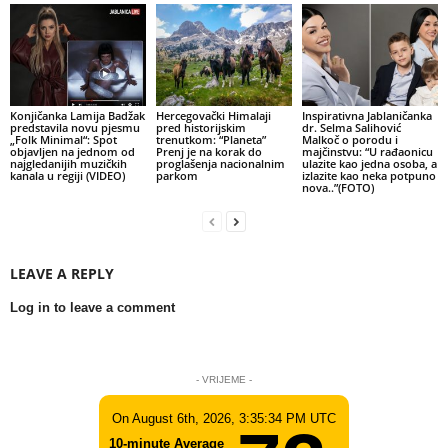
Konjičanka Lamija Badžak
Hercegovački Himalaji
Inspirativna Jablaničanka
predstavila novu pjesmu
pred historijskim
dr. Selma Salihović
„Folk Minimal“: Spot
trenutkom: “Planeta”
Malkoč o porodu i
objavljen na jednom od
Prenj je na korak do
majčinstvu: “U rađaonicu
najgledanijih muzičkih
proglašenja nacionalnim
ulazite kao jedna osoba, a
kanala u regiji (VIDEO)
parkom
izlazite kao neka potpuno
nova..”(FOTO)
LEAVE A REPLY
Log in to leave a comment
- VRIJEME -
On August 6th, 2026, 3:35:34 PM UTC
10-minute Average