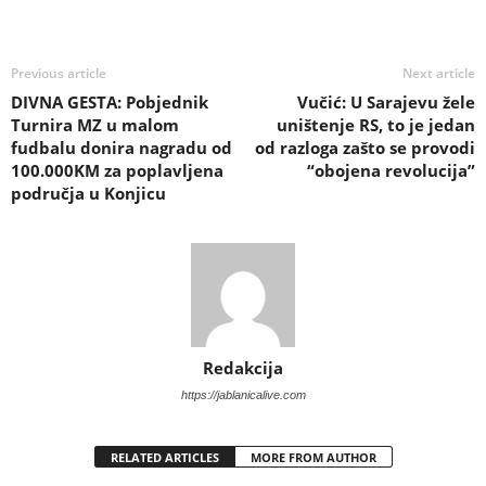
Previous article
Next article
DIVNA GESTA: Pobjednik
Vučić: U Sarajevu žele
Turnira MZ u malom
uništenje RS, to je jedan
fudbalu donira nagradu od
od razloga zašto se provodi
100.000KM za poplavljena
“obojena revolucija”
područja u Konjicu
Redakcija
https://jablanicalive.com
RELATED ARTICLES
MORE FROM AUTHOR