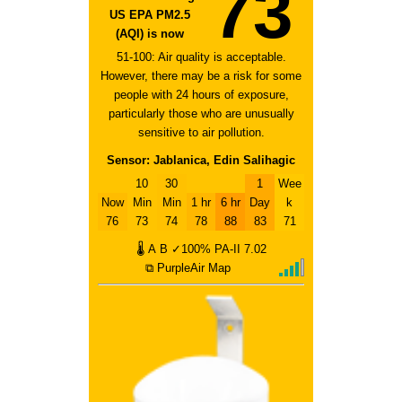
73
US EPA PM2.5
(AQI) is now
51-100: Air quality is acceptable.
However, there may be a risk for some
people with 24 hours of exposure,
particularly those who are unusually
sensitive to air pollution.
Sensor: Jablanica, Edin Salihagic
10
30
1
Wee
Now
Min
Min
1 hr
6 hr
Day
k
76
73
74
78
88
83
71
🌡
A
B
✓100%
PA-II
7.02
⧉ PurpleAir Map