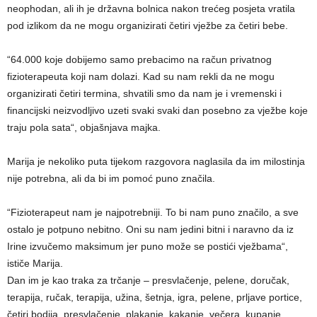
neophodan, ali ih je državna bolnica nakon trećeg posjeta vratila
pod izlikom da ne mogu organizirati četiri vježbe za četiri bebe.
“64.000 koje dobijemo samo prebacimo na račun privatnog
fizioterapeuta koji nam dolazi. Kad su nam rekli da ne mogu
organizirati četiri termina, shvatili smo da nam je i vremenski i
financijski neizvodljivo uzeti svaki svaki dan posebno za vježbe koje
traju pola sata“, objašnjava majka.
Marija je nekoliko puta tijekom razgovora naglasila da im milostinja
nije potrebna, ali da bi im pomoć puno značila.
“Fizioterapeut nam je najpotrebniji. To bi nam puno značilo, a sve
ostalo je potpuno nebitno. Oni su nam jedini bitni i naravno da iz
Irine izvučemo maksimum jer puno može se postići vježbama“,
ističe Marija.
Dan im je kao traka za trčanje – presvlačenje, pelene, doručak,
terapija, ručak, terapija, užina, šetnja, igra, pelene, prljave portice,
četiri bodija, presvlačenje, plakanje, kakanje, večera, kupanje,