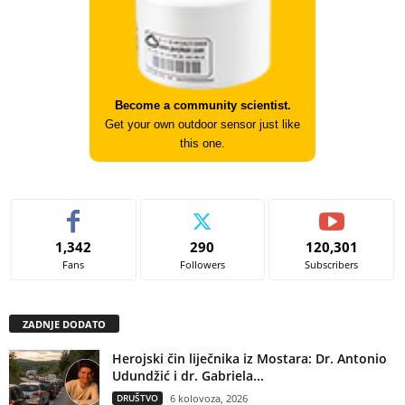
Become a community scientist.
Get your own outdoor sensor just like
this one.
1,342
290
120,301
Fans
Followers
Subscribers
ZADNJE DODATO
Herojski čin liječnika iz Mostara: Dr. Antonio
Udundžić i dr. Gabriela...
DRUŠTVO
6 kolovoza, 2026