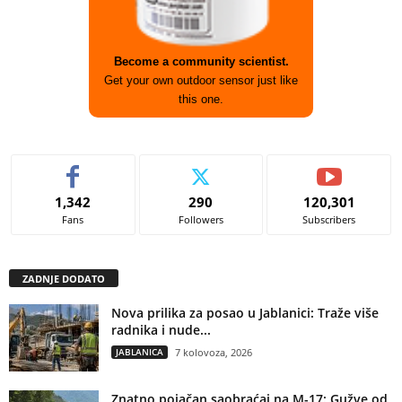
Become a community scientist.
Get your own outdoor sensor just like
this one.
1,342
290
120,301
Fans
Followers
Subscribers
ZADNJE DODATO
Nova prilika za posao u Jablanici: Traže više
radnika i nude...
JABLANICA
7 kolovoza, 2026
Znatno pojačan saobraćaj na M-17: Gužve od