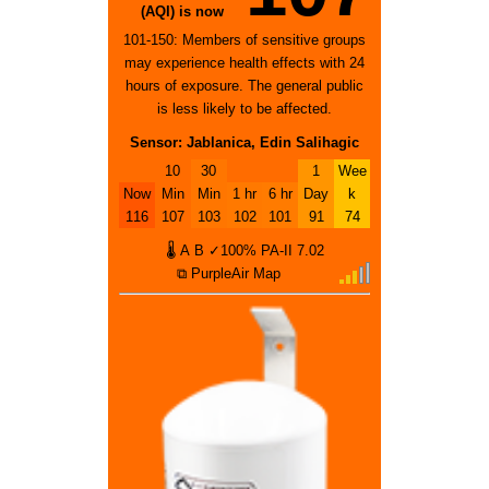
(AQI) is now
101-150: Members of sensitive groups
may experience health effects with 24
hours of exposure. The general public
is less likely to be affected.
Sensor: Jablanica, Edin Salihagic
10
30
1
Wee
Now
Min
Min
1 hr
6 hr
Day
k
116
107
103
102
101
91
74
🌡
A
B
✓100%
PA-II
7.02
⧉ PurpleAir Map