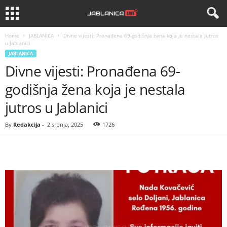
Home
JABLANICA
Divne vijesti: Pronađena 69-godišnja žena koja je nestala jutros
u Jablanici
JABLANICA
Divne vijesti: Pronađena 69-
godišnja žena koja je nestala
jutros u Jablanici
By
Redakcija
-
2 srpnja, 2025
1726