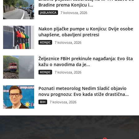
Bradine prema Konjicu i...
JABLANICA
7 kolovoza, 2026
Nakon pljačke pumpe u Konjicu: Dvije osobe
uhapšene, obavljeni pretresi
KONJIC
7 kolovoza, 2026
Željeznice FBiH prekinule nagađanja: Evo šta
kažu o navodima da je...
KONJIC
7 kolovoza, 2026
Poznati meteorolog Nedim Sladić objavio
novu prognozu: Evo kada stiže drastična...
BIH
7 kolovoza, 2026