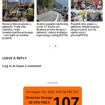
Nova prilika za posao u
Znatno pojačan saobraćaj
Posjetili smo pijacu u
Jablanici: Traže više
na M-17: Gužve od
Jablanici: Manje kupaca
radnika i nude
Bradine prema Konjicu i
zbog vrućina, ovo su
iznadprosječna primanja
Jablanici, radovi dodatno
cijene voća i
– evo kako se možete
usporavaju vožnju(FOTO)
povrća(FOTO)
prijaviti
LEAVE A REPLY
Log in to leave a comment
- VRIJEME -
On August 7th, 2026, 9:47:56 PM UTC
107
10-minute Average
US EPA PM2.5