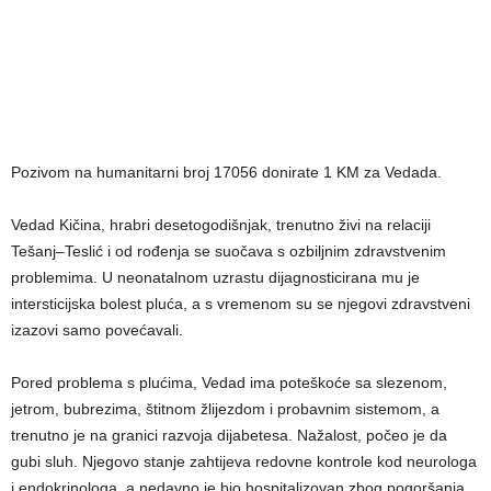
Pozivom na humanitarni broj 17056 donirate 1 KM za Vedada.
Vedad Kičina, hrabri desetogodišnjak, trenutno živi na relaciji
Tešanj–Teslić i od rođenja se suočava s ozbiljnim zdravstvenim
problemima. U neonatalnom uzrastu dijagnosticirana mu je
intersticijska bolest pluća, a s vremenom su se njegovi zdravstveni
izazovi samo povećavali.
Pored problema s plućima, Vedad ima poteškoće sa slezenom,
jetrom, bubrezima, štitnom žlijezdom i probavnim sistemom, a
trenutno je na granici razvoja dijabetesa. Nažalost, počeo je da
gubi sluh. Njegovo stanje zahtijeva redovne kontrole kod neurologa
i endokrinologa, a nedavno je bio hospitalizovan zbog pogoršanja