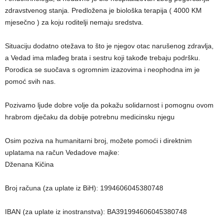
zdravstvenog stanja. Predložena je biološka terapija ( 4000 KM
mjesečno ) za koju roditelji nemaju sredstva.
Situaciju dodatno otežava to što je njegov otac narušenog zdravlja,
a Vedad ima mlađeg brata i sestru koji takođe trebaju podršku.
Porodica se suočava s ogromnim izazovima i neophodna im je
pomoć svih nas.
Pozivamo ljude dobre volje da pokažu solidarnost i pomognu ovom
hrabrom dječaku da dobije potrebnu medicinsku njegu
Osim poziva na humanitarni broj, možete pomoći i direktnim
uplatama na račun Vedadove majke:
Dženana Kičina
Broj računa (za uplate iz BiH): 1994606045380748
IBAN (za uplate iz inostranstva): BA391994606045380748