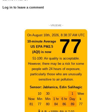
Log in to leave a comment
- VRIJEME -
On August 10th, 2026, 8:38:37 AM UTC
77
10-minute Average
US EPA PM2.5
(AQI) is now
51-100: Air quality is acceptable.
However, there may be a risk for some
people with 24 hours of exposure,
particularly those who are unusually
sensitive to air pollution.
Sensor: Jablanica, Edin Salihagic
10
30
1
Wee
Now
Min
Min
1 hr
6 hr
Day
k
81
77
80
84
86
89
77
🌡
A
B
✓100%
PA-II
7.02