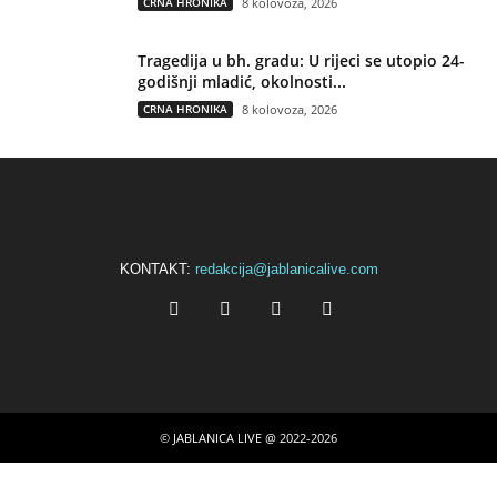
CRNA HRONIKA
8 kolovoza, 2026
Tragedija u bh. gradu: U rijeci se utopio 24-
godišnji mladić, okolnosti...
CRNA HRONIKA
8 kolovoza, 2026
KONTAKT:
redakcija@jablanicalive.com
© JABLANICA LIVE @ 2022-2026