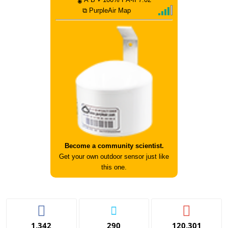
⧉ PurpleAir Map
Become a community scientist.
Get your own outdoor sensor just like
this one.
1,342
290
120,301