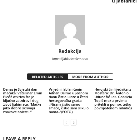
u Jablanici
Redakcija
https://jablanicalive.com
RELATED ARTICLES
MORE FROM AUTHOR
Danas je Svjetski dan
Vrijedni Jablaničanin
Herojski čin liječnika iz
mačaka: Veterinar Emin
Adnan Đelmo u jednom
Mostara: Dr. Antonio
Plećić otkriva šta je
danu čistio ulaze u četiri
Udundžić i dr. Gabriela
ključno za zdrav i dug
hercegovačka grada:
Topić među prvima
život ljubimaca: “Mačke
„Nisam čistio samo
pritekli u pomoć teško
jako dobro skrivaju
smeće, čistio sam sliku o
povrijeđenom mladiću
znakove bolesti..”
nama..“(FOTO)
LEAVE A REPLY