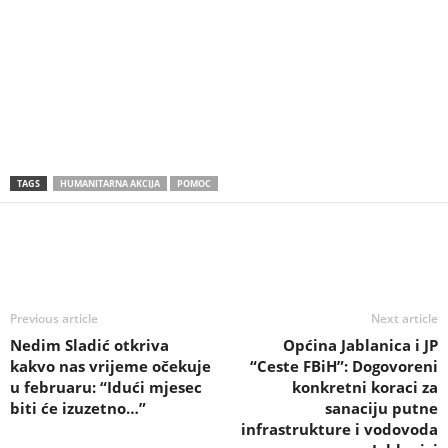
TAGS
HUMANITARNA AKCIJA
POMOC
Previous article
Next article
Nedim Sladić otkriva
Općina Jablanica i JP
kakvo nas vrijeme očekuje
“Ceste FBiH”: Dogovoreni
u februaru: “Idući mjesec
konkretni koraci za
biti će izuzetno…”
sanaciju putne
infrastrukture i vodovoda