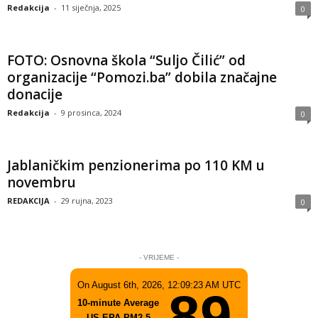
Redakcija
-
11 siječnja, 2025
0
FOTO: Osnovna škola “Suljo Čilić” od
organizacije “Pomozi.ba” dobila značajne
donacije
Redakcija
-
9 prosinca, 2024
0
Jablaničkim penzionerima po 110 KM u
novembru
REDAKCIJA
-
29 rujna, 2023
0
- VRIJEME -
On August 6th, 2026, 12:09:23 AM UTC
89
10-minute Average
US EPA PM2.5