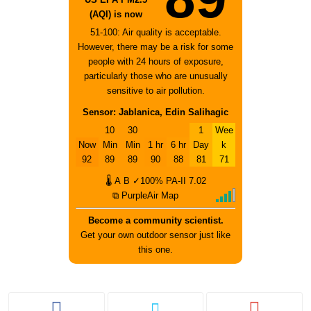
(AQI) is now
51-100: Air quality is acceptable.
However, there may be a risk for some
people with 24 hours of exposure,
particularly those who are unusually
sensitive to air pollution.
Sensor: Jablanica, Edin Salihagic
10
30
1
Wee
Now
Min
Min
1 hr
6 hr
Day
k
92
89
89
90
88
81
71
🌡
A
B
✓100%
PA-II
7.02
⧉ PurpleAir Map
Become a community scientist.
Get your own outdoor sensor just like
this one.