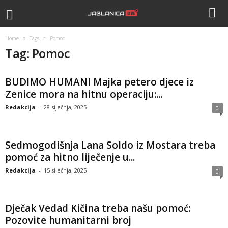
Home
Tags
Pomoc
Tag: Pomoc
BUDIMO HUMANI Majka petero djece iz
Zenice mora na hitnu operaciju:...
Redakcija
-
28 siječnja, 2025
0
Sedmogodišnja Lana Soldo iz Mostara treba
pomoć za hitno liječenje u...
Redakcija
-
15 siječnja, 2025
0
Dječak Vedad Kičina treba našu pomoć:
Pozovite humanitarni broj