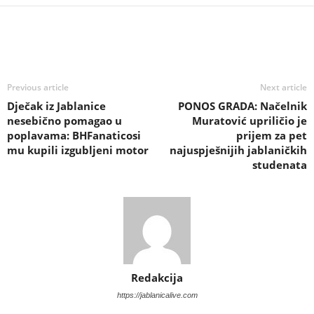
Previous article
Next article
Dječak iz Jablanice
PONOS GRADA: Načelnik
nesebično pomagao u
Muratović upriličio je
poplavama: BHFanaticosi
prijem za pet
mu kupili izgubljeni motor
najuspješnijih jablaničkih
studenata
Redakcija
https://jablanicalive.com