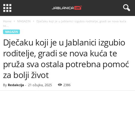
Home
MAGAZIN
Dječaku koji je u Jablanici izgubio roditelje, gradi se nova kuća
te...
MAGAZIN
Dječaku koji je u Jablanici izgubio
roditelje, gradi se nova kuća te
pruža sva ostala potrebna pomoć
za bolji život
By
Redakcija
-
21 ožujka, 2025
2386