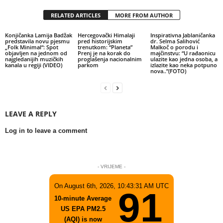
RELATED ARTICLES
MORE FROM AUTHOR
Konjičanka Lamija Badžak
Hercegovački Himalaji
Inspirativna Jablaničanka
predstavila novu pjesmu
pred historijskim
dr. Selma Salihović
„Folk Minimal“: Spot
trenutkom: “Planeta”
Malkoč o porodu i
objavljen na jednom od
Prenj je na korak do
majčinstvu: “U rađaonicu
najgledanijih muzičkih
proglašenja nacionalnim
ulazite kao jedna osoba, a
kanala u regiji (VIDEO)
parkom
izlazite kao neka potpuno
nova..”(FOTO)
LEAVE A REPLY
Log in to leave a comment
- VRIJEME -
On August 6th, 2026, 10:43:31 AM UTC
91
10-minute Average
US EPA PM2.5
(AQI) is now