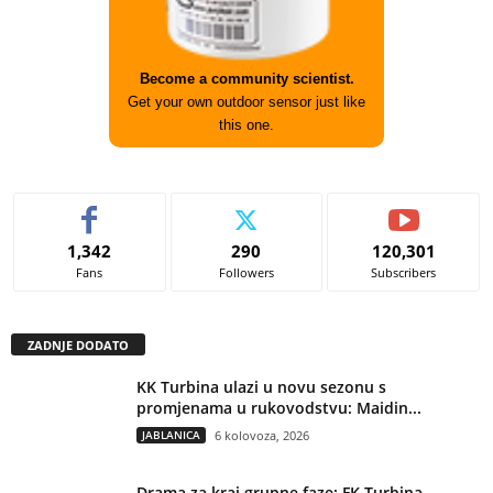
Become a community scientist.
Get your own outdoor sensor just like
this one.
1,342
290
120,301
Fans
Followers
Subscribers
ZADNJE DODATO
KK Turbina ulazi u novu sezonu s
promjenama u rukovodstvu: Maidin...
JABLANICA
6 kolovoza, 2026
Drama za kraj grupne faze: FK Turbina