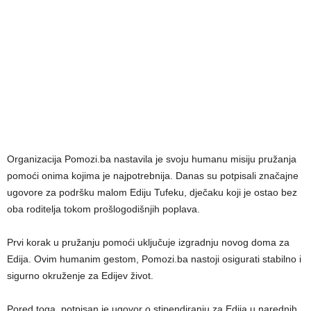
Organizacija Pomozi.ba nastavila je svoju humanu misiju pružanja
pomoći onima kojima je najpotrebnija. Danas su potpisali značajne
ugovore za podršku malom Ediju Tufeku, dječaku koji je ostao bez
oba roditelja tokom prošlogodišnjih poplava.
Prvi korak u pružanju pomoći uključuje izgradnju novog doma za
Edija. Ovim humanim gestom, Pomozi.ba nastoji osigurati stabilno i
sigurno okruženje za Edijev život.
Pored toga, potpisan je ugovor o stipendiranju za Edija u narednih