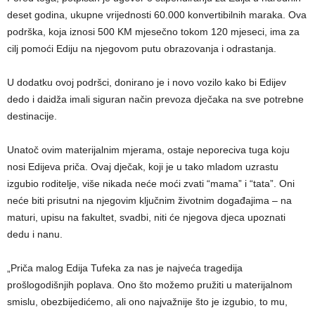
deset godina, ukupne vrijednosti 60.000 konvertibilnih maraka. Ova
podrška, koja iznosi 500 KM mjesečno tokom 120 mjeseci, ima za
cilj pomoći Ediju na njegovom putu obrazovanja i odrastanja.
U dodatku ovoj podršci, donirano je i novo vozilo kako bi Edijev
dedo i daidža imali siguran način prevoza dječaka na sve potrebne
destinacije.
Unatoč ovim materijalnim mjerama, ostaje neporeciva tuga koju
nosi Edijeva priča. Ovaj dječak, koji je u tako mladom uzrastu
izgubio roditelje, više nikada neće moći zvati “mama” i “tata”. Oni
neće biti prisutni na njegovim ključnim životnim događajima – na
maturi, upisu na fakultet, svadbi, niti će njegova djeca upoznati
dedu i nanu.
„Priča malog Edija Tufeka za nas je najveća tragedija
prošlogodišnjih poplava. Ono što možemo pružiti u materijalnom
smislu, obezbijedićemo, ali ono najvažnije što je izgubio, to mu,