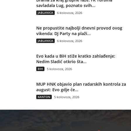
savladala Lug, poznato svih...
JABLANICA
6 kolovoza, 2026
Ne propustite najbolji dnevni provod ovog
vikenda: DJ Party na plaži...
JABLANICA
6 kolovoza, 2026
Evo kada u BiH stiže kratko zahlađenje:
Nedim Sladić otkrio šta...
BIH
5 kolovoza, 2026
MUP HNK objavio plan radarskih kontrola za
august: Evo gdje će...
KANTON
5 kolovoza, 2026