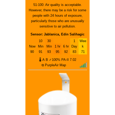
51-100: Air quality is acceptable.
However, there may be a risk for some
people with 24 hours of exposure,
particularly those who are unusually
sensitive to air pollution.
Sensor: Jablanica, Edin Salihagic
10
30
1
Wee
Now
Min
Min
1 hr
6 hr
Day
k
90
91
93
95
92
83
71
🌡
A
B
✓100%
PA-II
7.02
⧉ PurpleAir Map