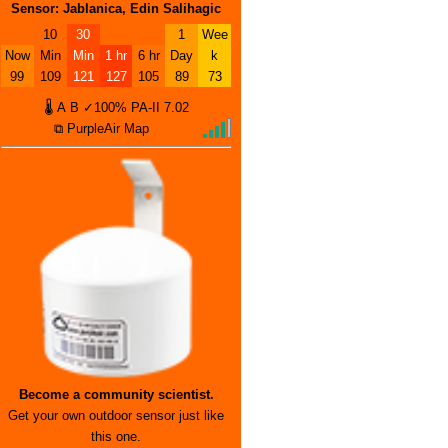
Sensor: Jablanica, Edin Salihagic
10
30
1
Wee
Now
Min
Min
1 hr
6 hr
Day
k
99
109
121
127
105
89
73
🌡
A
B
✓100%
PA-II
7.02
⧉ PurpleAir Map
Become a community scientist.
Get your own outdoor sensor just like
this one.