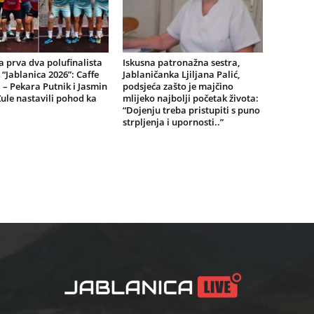
 prva dva polufinalista
Iskusna patronažna sestra,
 “Jablanica 2026”: Caffe
Jablaničanka Ljiljana Palić,
 – Pekara Putnik i Jasmin
podsjeća zašto je majčino
 Žule nastavili pohod ka
mlijeko najbolji početak života:
“Dojenju treba pristupiti s puno
strpljenja i upornosti..”