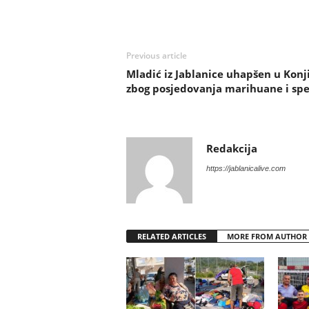
Previous article
Mladić iz Jablanice uhapšen u Konj
zbog posjedovanja marihuane i sp
Redakcija
https://jablanicalive.com
RELATED ARTICLES
MORE FROM AUTHOR