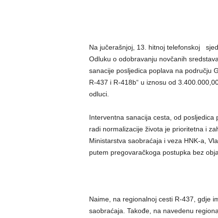
Na jučerašnjoj, 13. hitnoj telefonskoj sj
Odluku o odobravanju novčanih sredstava
sanacije posljedica poplava na području G
R-437 i R-418b“ u iznosu od 3.400.000,0
odluci.
Interventna sanacija cesta, od posljedica
radi normalizacije života je prioritetna i 
Ministarstva saobraćaja i veza HNK-a, Vlad
putem pregovaračkoga postupka bez obja
Naime, na regionalnoj cesti R-437, gdje i
saobraćaja. Takođe, na navedenu regionaln