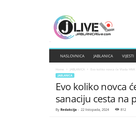
J
A
B
L
A
N
I
NASLOVNICA
JABLANICA
VIJESTI
C
A
Home
JABLANICA
Evo koliko novca će Vlada HNK i
L
JABLANICA
I
Evo koliko novca ć
V
E
sanaciju cesta na 
By
Redakcija
-
22 listopada, 2024
812