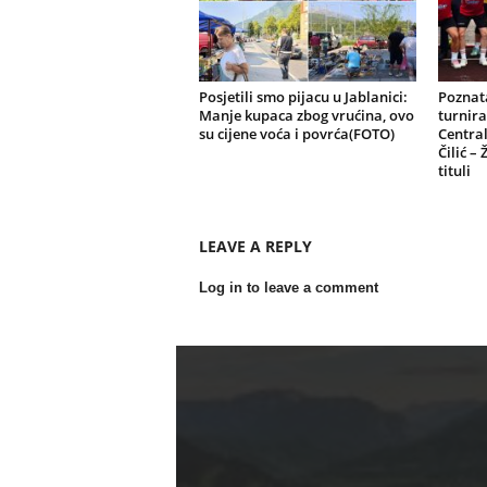
Posjetili smo pijacu u Jablanici:
Poznata
Manje kupaca zbog vrućina, ovo
turnira
su cijene voća i povrća(FOTO)
Central
Čilić –
tituli
LEAVE A REPLY
Log in to leave a comment