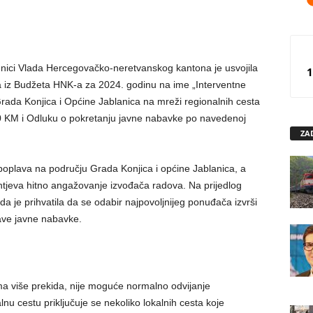
ednici Vlada Hercegovačko-neretvanskog kantona je usvojila
1
 iz Budžeta HNK-a za 2024. godinu na ime „Interventne
rada Konjica i Općine Jablanica na mreži regionalnih cesta
0 KM i Odluku o pokretanju javne nabavke po navedenoj
ZA
 poplava na području Grada Konjica i općine Jablanica, a
zahtjeva hitno angažovanje izvođača radova. Na prijedlog
a je prihvatila da se odabir najpovoljnijeg ponuđača izvrši
ve javne nabavke.
ma više prekida, nije moguće normalno odvijanje
u cestu priključuje se nekoliko lokalnih cesta koje