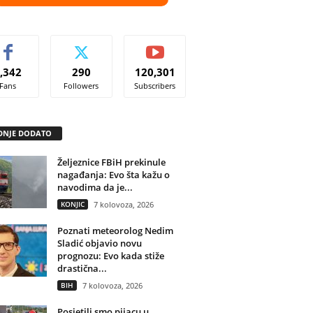
,342
290
120,301
Fans
Followers
Subscribers
DNJE DODATO
Željeznice FBiH prekinule
nagađanja: Evo šta kažu o
navodima da je...
KONJIC
7 kolovoza, 2026
Poznati meteorolog Nedim
Sladić objavio novu
prognozu: Evo kada stiže
drastična...
BIH
7 kolovoza, 2026
Posjetili smo pijacu u