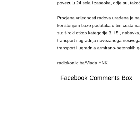
povezuju 24 sela i zaseoka, gdje su, tako
Procjena vrijednosti radova urađena je n
korištenjem baze podataka o tim cestama i 
su: široki otkop kategorije 3. i 5., nabavk
transport i ugradnja nevezanoga nosivoga 
transport i ugradnja armirano-betonskih ga
radiokonjic.ba/Vlada HNK
Facebook Comments Box