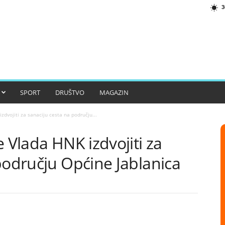
3
SPORT
DRUŠTVO
MAGAZIN
zdvojiti za sanaciju cesta na području...
e Vlada HNK izdvojiti za
području Općine Jablanica