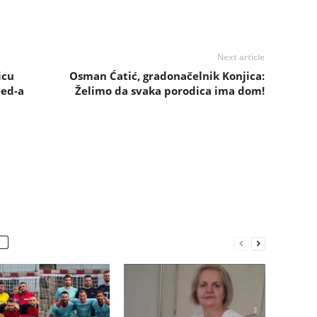
Next article
icu
Osman Ćatić, gradonačelnik Konjica:
eed-a
Želimo da svaka porodica ima dom!