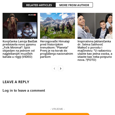
RELATED ARTICLES
MORE FROM AUTHOR
Konjičanka Lamija Badžak
Hercegovački Himalaji
Inspirativna Jablaničanka
predstavila novu pjesmu
pred historijskim
dr. Selma Salihović
„Folk Minimal“: Spot
trenutkom: “Planeta”
Malkoč o porodu i
objavljen na jednom od
Prenj je na korak do
majčinstvu: “U rađaonicu
najgledanijih muzičkih
proglašenja nacionalnim
ulazite kao jedna osoba, a
kanala u regiji (VIDEO)
parkom
izlazite kao neka potpuno
nova..”(FOTO)
LEAVE A REPLY
Log in to leave a comment
- VRIJEME -