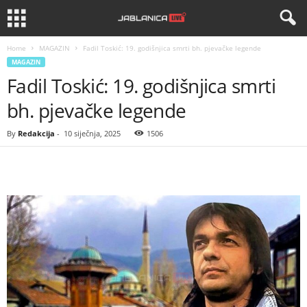
Home
MAGAZIN
Fadil Toskić: 19. godišnjica smrti bh. pjevačke legende
MAGAZIN
Fadil Toskić: 19. godišnjica smrti
bh. pjevačke legende
By
Redakcija
-
10 siječnja, 2025
1506