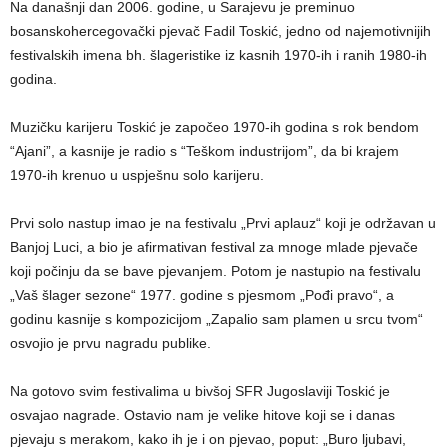
Na današnji dan 2006. godine, u Sarajevu je preminuo
bosanskohercegovački pjevač Fadil Toskić, jedno od najemotivnijih
festivalskih imena bh. šlageristike iz kasnih 1970-ih i ranih 1980-ih
godina.
Muzičku karijeru Toskić je započeo 1970-ih godina s rok bendom
“Ajani”, a kasnije je radio s “Teškom industrijom”, da bi krajem
1970-ih krenuo u uspješnu solo karijeru.
Prvi solo nastup imao je na festivalu „Prvi aplauz“ koji je održavan u
Banjoj Luci, a bio je afirmativan festival za mnoge mlade pjevače
koji počinju da se bave pjevanjem. Potom je nastupio na festivalu
„Vaš šlager sezone“ 1977. godine s pjesmom „Pođi pravo“, a
godinu kasnije s kompozicijom „Zapalio sam plamen u srcu tvom“
osvojio je prvu nagradu publike.
Na gotovo svim festivalima u bivšoj SFR Jugoslaviji Toskić je
osvajao nagrade. Ostavio nam je velike hitove koji se i danas
pjevaju s merakom, kako ih je i on pjevao, poput: „Buro ljubavi,