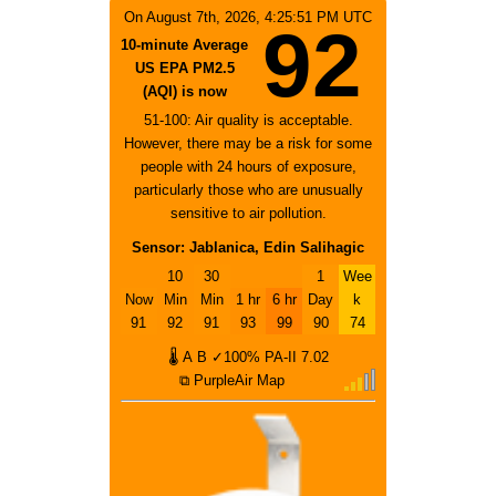
On August 7th, 2026, 4:25:51 PM UTC
92
10-minute Average
US EPA PM2.5
(AQI) is now
51-100: Air quality is acceptable.
However, there may be a risk for some
people with 24 hours of exposure,
particularly those who are unusually
sensitive to air pollution.
Sensor: Jablanica, Edin Salihagic
10
30
1
Wee
Now
Min
Min
1 hr
6 hr
Day
k
91
92
91
93
99
90
74
🌡
A
B
✓100%
PA-II
7.02
⧉ PurpleAir Map