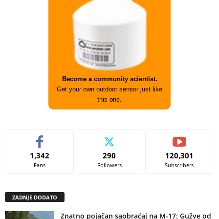
Become a community scientist.
Get your own outdoor sensor just like
this one.
1,342
290
120,301
Fans
Followers
Subscribers
ZADNJE DODATO
Znatno pojačan saobraćaj na M-17: Gužve od