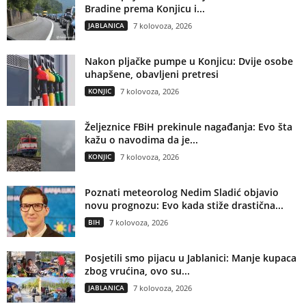
Bradine prema Konjicu i...
JABLANICA
7 kolovoza, 2026
Nakon pljačke pumpe u Konjicu: Dvije osobe
uhapšene, obavljeni pretresi
KONJIC
7 kolovoza, 2026
Željeznice FBiH prekinule nagađanja: Evo šta
kažu o navodima da je...
KONJIC
7 kolovoza, 2026
Poznati meteorolog Nedim Sladić objavio
novu prognozu: Evo kada stiže drastična...
BIH
7 kolovoza, 2026
Posjetili smo pijacu u Jablanici: Manje kupaca
zbog vrućina, ovo su...
JABLANICA
7 kolovoza, 2026