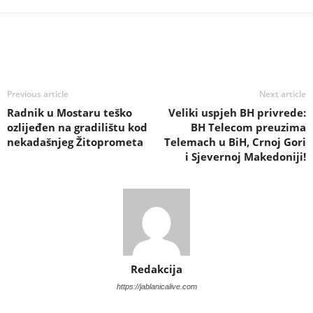
Previous article
Next article
Radnik u Mostaru teško
Veliki uspjeh BH privrede:
ozlijeđen na gradilištu kod
BH Telecom preuzima
nekadašnjeg Žitoprometa
Telemach u BiH, Crnoj Gori
i Sjevernoj Makedoniji!
Redakcija
https://jablanicalive.com