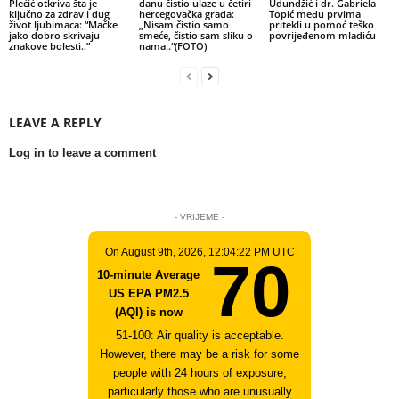
Plećić otkriva šta je
danu čistio ulaze u četiri
Udundžić i dr. Gabriela
ključno za zdrav i dug
hercegovačka grada:
Topić među prvima
život ljubimaca: “Mačke
„Nisam čistio samo
pritekli u pomoć teško
jako dobro skrivaju
smeće, čistio sam sliku o
povrijeđenom mladiću
znakove bolesti..”
nama..“(FOTO)
LEAVE A REPLY
Log in to leave a comment
- VRIJEME -
On August 9th, 2026, 12:04:22 PM UTC
70
10-minute Average
US EPA PM2.5
(AQI) is now
51-100: Air quality is acceptable.
However, there may be a risk for some
people with 24 hours of exposure,
particularly those who are unusually