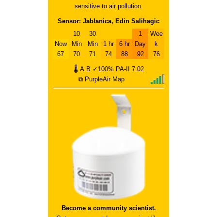
sensitive to air pollution.
Sensor: Jablanica, Edin Salihagic
10
30
1
Wee
Now
Min
Min
1 hr
6 hr
Day
k
67
70
71
74
88
92
76
🌡
A
B
✓100%
PA-II
7.02
⧉ PurpleAir Map
Become a community scientist.