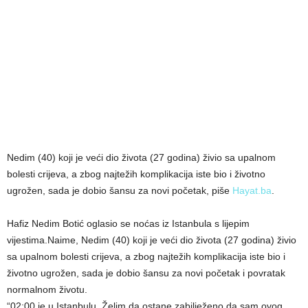
Nedim (40) koji je veći dio života (27 godina) živio sa upalnom
bolesti crijeva, a zbog najtežih komplikacija iste bio i životno
ugrožen, sada je dobio šansu za novi početak, piše
Hayat.ba
.
Hafiz Nedim Botić oglasio se noćas iz Istanbula s lijepim
vijestima.Naime, Nedim (40) koji je veći dio života (27 godina) živio
sa upalnom bolesti crijeva, a zbog najtežih komplikacija iste bio i
životno ugrožen, sada je dobio šansu za novi početak i povratak
normalnom životu.
“02:00 je u Istanbulu. Želim da ostane zabilježeno da sam ovog