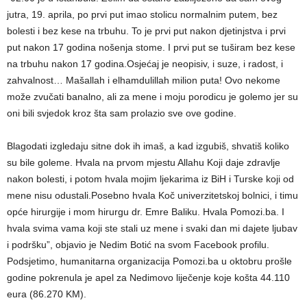
jutra, 19. aprila, po prvi put imao stolicu normalnim putem, bez
bolesti i bez kese na trbuhu. To je prvi put nakon djetinjstva i prvi
put nakon 17 godina nošenja stome. I prvi put se tuširam bez kese
na trbuhu nakon 17 godina.Osjećaj je neopisiv, i suze, i radost, i
zahvalnost… Mašallah i elhamdulillah milion puta! Ovo nekome
može zvučati banalno, ali za mene i moju porodicu je golemo jer su
oni bili svjedok kroz šta sam prolazio sve ove godine.
Blagodati izgledaju sitne dok ih imaš, a kad izgubiš, shvatiš koliko
su bile goleme. Hvala na prvom mjestu Allahu Koji daje zdravlje
nakon bolesti, i potom hvala mojim ljekarima iz BiH i Turske koji od
mene nisu odustali.Posebno hvala Koč univerzitetskoj bolnici, i timu
opće hirurgije i mom hirurgu dr. Emre Baliku. Hvala Pomozi.ba. I
hvala svima vama koji ste stali uz mene i svaki dan mi dajete ljubav
i podršku”, objavio je Nedim Botić na svom Facebook profilu.
Podsjetimo, humanitarna organizacija Pomozi.ba u oktobru prošle
godine pokrenula je apel za Nedimovo liječenje koje košta 44.110
eura (86.270 KM).