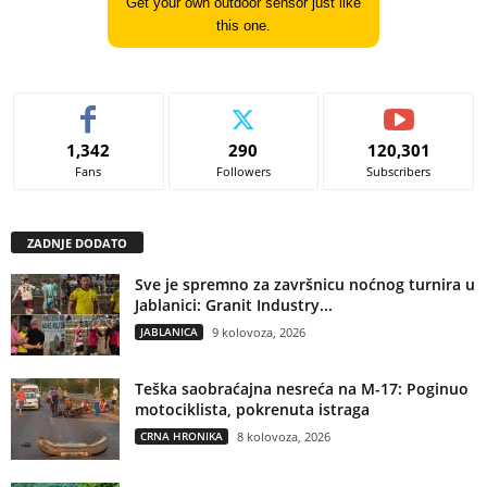
Get your own outdoor sensor just like
this one.
1,342
290
120,301
Fans
Followers
Subscribers
ZADNJE DODATO
Sve je spremno za završnicu noćnog turnira u
Jablanici: Granit Industry...
JABLANICA
9 kolovoza, 2026
Teška saobraćajna nesreća na M-17: Poginuo
motociklista, pokrenuta istraga
CRNA HRONIKA
8 kolovoza, 2026