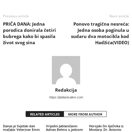
Previous article
Next article
PRIČA DANA: Jedna
Ponovo tragična nesreća:
porodica donirala četiri
Jedna osoba poginula u
bubrega kako bi spasila
sudaru dva motocikla kod
život svog sina
Hadžića(VIDEO)
Redakcija
https://jablanicalive.com
RELATED ARTICLES
MORE FROM AUTHOR
Danas je Svjetski dan
Vrijedni Jablaničanin
Herojski čin liječnika iz
mačaka: Veterinar Emin
Adnan Đelmo u jednom
Mostara: Dr. Antonio