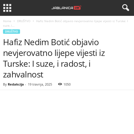
Home
DRUŠTVO
Hafiz Nedim Botić objavio nevjerovatno lijepe vijesti iz Turske: I
suze, i...
DRUŠTVO
Hafiz Nedim Botić objavio
nevjerovatno lijepe vijesti iz
Turske: I suze, i radost, i
zahvalnost
By
Redakcija
-
19 travnja, 2025
1050