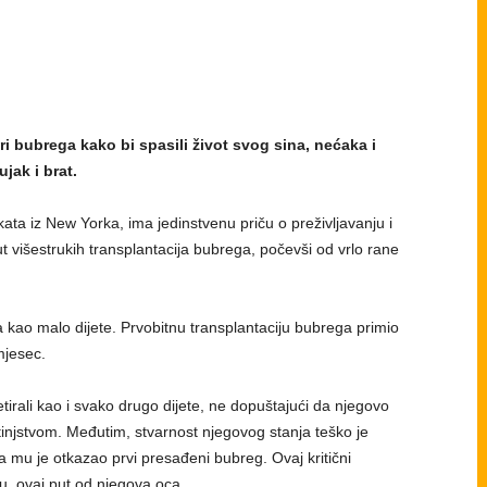
iri bubrega kako bi spasili život svog sina, nećaka i
jak i brat.
kata iz New Yorka, ima jedinstvenu priču o preživljavanju i
ut višestrukih transplantacija bubrega, počevši od vrlo rane
 kao malo dijete. Prvobitnu transplantaciju bubrega primio
mjesec.
etirali kao i svako drugo dijete, ne dopuštajući da njegovo
injstvom. Međutim, stvarnost njegovog stanja teško je
a mu je otkazao prvi presađeni bubreg. Ovaj kritični
ju, ovaj put od njegova oca.