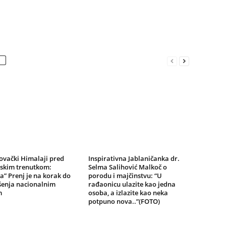
ovački Himalaji pred
Inspirativna Jablaničanka dr.
jskim trenutkom:
Selma Salihović Malkoč o
a” Prenj je na korak do
porodu i majčinstvu: “U
šenja nacionalnim
rađaonicu ulazite kao jedna
m
osoba, a izlazite kao neka
potpuno nova..”(FOTO)