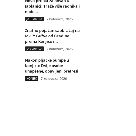
Nova prilika za posao u
Jablanici: Traže više radnika i
nude...
JABLANICA
7 kolovoza, 2026
Znatno pojačan saobraćaj na
M-17: Gužve od Bradine
prema Konjicu i...
JABLANICA
7 kolovoza, 2026
Nakon pljačke pumpe u
Konjicu: Dvije osobe
uhapšene, obavljeni pretresi
KONJIC
7 kolovoza, 2026