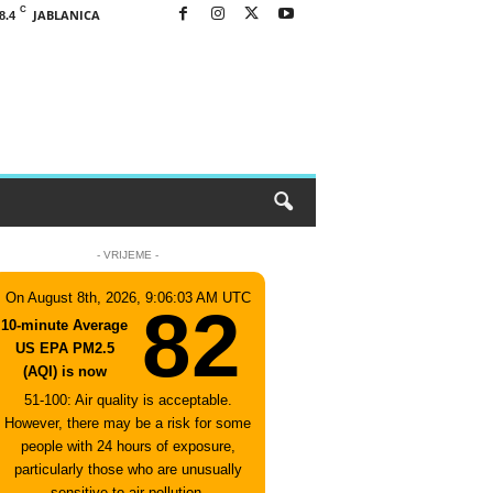
C
JABLANICA
8.4
- VRIJEME -
On August 8th, 2026, 9:06:03 AM UTC
82
10-minute Average
US EPA PM2.5
(AQI) is now
51-100: Air quality is acceptable.
However, there may be a risk for some
people with 24 hours of exposure,
particularly those who are unusually
sensitive to air pollution.