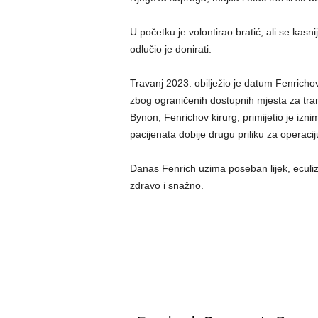
U početku je volontirao bratić, ali se kas
odlučio je donirati.
Travanj 2023. obilježio je datum Fenrichov
zbog ograničenih dostupnih mjesta za transp
Bynon, Fenrichov kirurg, primijetio je izn
pacijenata dobije drugu priliku za operaci
Danas Fenrich uzima poseban lijek, eculi
zdravo i snažno.