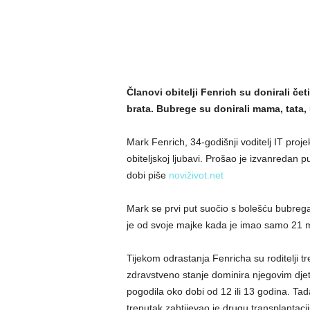
Članovi obitelji Fenrich su donirali čet
brata. Bubrege su donirali mama, tata, u
Mark Fenrich, 34-godišnji voditelj IT proje
obiteljskoj ljubavi. Prošao je izvanredan p
dobi piše
noviživot.net
Mark se prvi put suočio s bolešću bubrega
je od svoje majke kada je imao samo 21 
Tijekom odrastanja Fenricha su roditelji tr
zdravstveno stanje dominira njegovim djet
pogodila oko dobi od 12 ili 13 godina. Tad
trenutak zahtijevao je drugu transplantaci