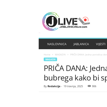
J
A
B
L
A
N
I
NASLOVNICA
JABLANICA
VIJESTI
C
A
Home
MAGAZIN
PRIČA DANA: Jedna porodica donir
L
MAGAZIN
I
PRIČA DANA: Jedna 
V
E
bubrega kako bi sp
By
Redakcija
-
19 travnja, 2025
906