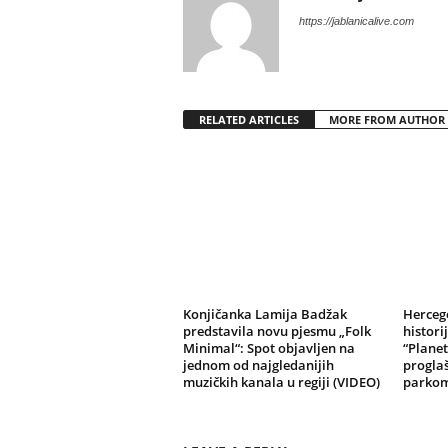
https://jablanicalive.com
RELATED ARTICLES
MORE FROM AUTHOR
Konjičanka Lamija Badžak
Herceg
predstavila novu pjesmu „Folk
histori
Minimal“: Spot objavljen na
“Planet
jednom od najgledanijih
progla
muzičkih kanala u regiji (VIDEO)
parko