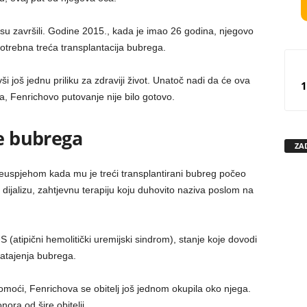
isu završili. Godine 2015., kada je imao 26 godina, njegovo
 potrebna treća transplantacija bubrega.
i još jednu priliku za zdraviji život. Unatoč nadi da će ova
1
ja, Fenrichovo putovanje nije bilo gotovo.
je bubrega
ZA
neuspjehom kada mu je treći transplantirani bubreg počeo
a dijalizu, zahtjevnu terapiju koju duhovito naziva poslom na
 (atipični hemolitički uremijski sindrom), stanje koje dovodi
zatajenja bubrega.
moći, Fenrichova se obitelj još jednom okupila oko njega.
ora od šire obitelji.