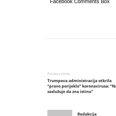
Facebook Comments Box
Previous article
Trumpova administracija otkrila
“pravo porijeklo” koronavirusa: “N
zaslužuje da zna istinu”
Redakcija