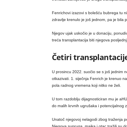
Fenrichovi izazovi s bolešću bubrega tu n
zdravlje krenulo je još jednom, pa je bila
Njegov ujak uskočio je u donaciju, ponudivš
treća transplantacija biti njegova posljedn
Četiri transplantaci
U prosincu 2022. suočio se s još jednim 
otkazivati. 1. siječnja Fenrich je krenuo n
pola radnog vremena koji nitko ne želi.
U tom razdoblju dijagnosticiran mu je aHUS
do malih krvnih ugrušaka i potencijalnog 
Unatoč njegovoj nelagodi zbog traženja po
Njegova supruga, majka i otac tražili su don