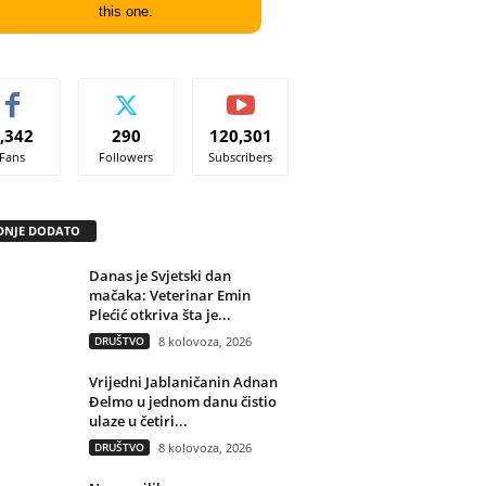
this one.
,342
290
120,301
Fans
Followers
Subscribers
DNJE DODATO
Danas je Svjetski dan
mačaka: Veterinar Emin
Plećić otkriva šta je...
DRUŠTVO
8 kolovoza, 2026
Vrijedni Jablaničanin Adnan
Đelmo u jednom danu čistio
ulaze u četiri...
DRUŠTVO
8 kolovoza, 2026