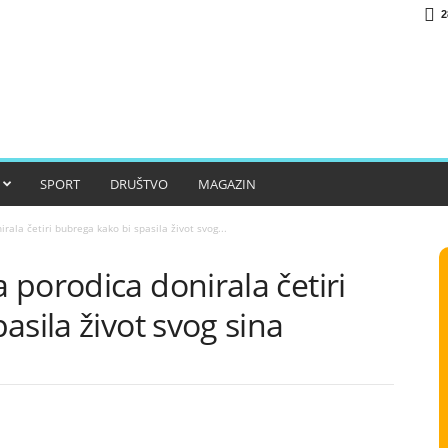
2
SPORT
DRUŠTVO
MAGAZIN
ala četiri bubrega kako bi spasila život svog...
porodica donirala četiri
asila život svog sina