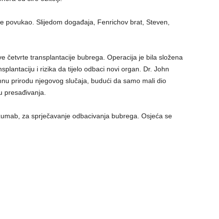
nije povukao. Slijedom događaja, Fenrichov brat, Steven,
e četvrte transplantacije bubrega. Operacija je bila složena
lantaciju i rizika da tijelo odbaci novi organ. Dr. John
imnu prirodu njegovog slučaja, budući da samo mali dio
ju presađivanja.
zumab, za sprječavanje odbacivanja bubrega. Osjeća se