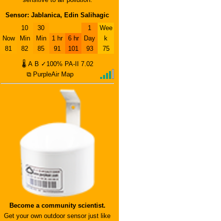
Sensor: Jablanica, Edin Salihagic
10
30
1
Wee
Now
Min
Min
1 hr
6 hr
Day
k
81
82
85
91
101
93
75
🌡
A
B
✓100%
PA-II
7.02
⧉ PurpleAir Map
Become a community scientist.
Get your own outdoor sensor just like