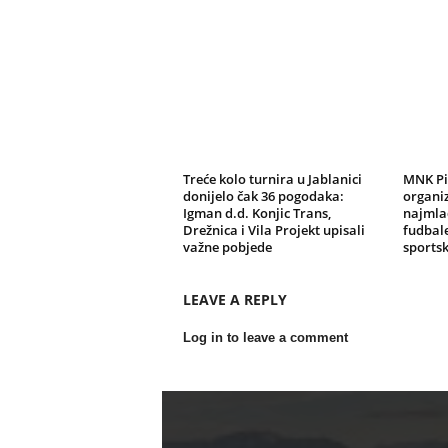
Treće kolo turnira u Jablanici
MNK Pi
donijelo čak 36 pogodaka:
organiz
Igman d.d. Konjic Trans,
najmlađ
Drežnica i Vila Projekt upisali
fudbale
važne pobjede
sportsk
LEAVE A REPLY
Log in to leave a comment