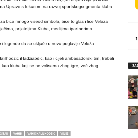
ana
Uprave
s
fokusom
na
razvoj
sportskog
segmenta
kluba
.
eža
biće
mnogo
više
od
simbola
,
biće
to
glas
i
lice
Veleža
ijačima
,
prijateljima
Kluba,
medijima
i
partnerima
.
1
e
i
legende
da se
uključe
u novo
poglavlje
Veleža
.
Halilhodžić
i
Hadžiabdić,
kao
i
cijeli
ambasadorski
tim
,
trebali
ZA
a
kao
kluba
koji se ne
voli
samo
zbog
igre
,
već
zbog
OSTAR
VAHID
VAHIDHALILHODZIC
VELEZ