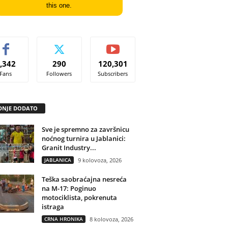
this one.
,342
290
120,301
Fans
Followers
Subscribers
DNJE DODATO
Sve je spremno za završnicu
noćnog turnira u Jablanici:
Granit Industry...
JABLANICA
9 kolovoza, 2026
Teška saobraćajna nesreća
na M-17: Poginuo
motociklista, pokrenuta
istraga
CRNA HRONIKA
8 kolovoza, 2026