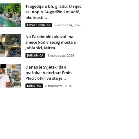
Tragedija u bh. gradu: U rijeci
se utopio 24-godišnji mladić,
okolnosti...
CRNA HRONIKA
8 kolovoza, 2026
Na Facebooku ukazali na
smeće kod visećeg mosta u
Jablanici, Mirza...
JABLANICA
8 kolovoza, 2026
Danas je Svjetski dan
mačaka: Veterinar Emin
Plećić otkriva šta je...
DRUŠTVO
8 kolovoza, 2026