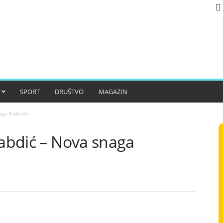
SPORT
DRUŠTVO
MAGAZIN
naga Rođenih
iabdić – Nova snaga