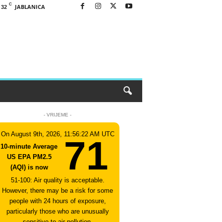
C
JABLANICA
32
- VRIJEME -
On August 9th, 2026, 11:56:22 AM UTC
71
10-minute Average
US EPA PM2.5
(AQI) is now
51-100: Air quality is acceptable.
However, there may be a risk for some
people with 24 hours of exposure,
particularly those who are unusually
sensitive to air pollution.