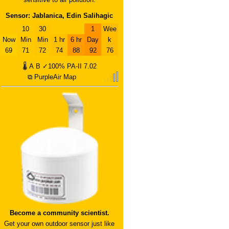
Sensor: Jablanica, Edin Salihagic
10
30
1
Wee
Now
Min
Min
1 hr
6 hr
Day
k
69
71
72
74
88
92
76
🌡
A
B
✓100%
PA-II
7.02
⧉ PurpleAir Map
Become a community scientist.
Get your own outdoor sensor just like