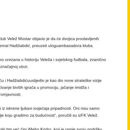
klub
Velež
Mostar
objavio
je da
će
dvojica
proslavljenih
emal
Hadžiabdić,
preuzeti
ulogu
ambasadora
kluba
.
ko
urezana
u
historiju
Veleža
i
svjetskog
fudbala
,
zvanično
i
značajnoj
ulozi
.
ću
i
Hadžiabdiću
uslijedio
je
kao
dio
nove
strateške
vizije
čivanje
bivših
igrača
u
promociju
,
jačanje
imidža
i
irom
javnosti
.
i
iz
iskrene
ljubavi
i
osjećaja
pripadnosti
. Oni
nisu
samo
ije
koju
gradimo
za
budućnost
“,
poručili
su
iz
FK
Velež
.
ski
tim
već
čini
i
Meho Kodro, koji je
ranije
svoju
podršku