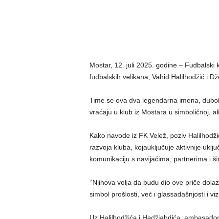
Mostar, 12.
juli
2025.
godine
–
Fudbalski
fudbalskih
velikana
, Vahid Halilhodžić
i
Dž
Time se ova
dva
legendarna
imena
,
dubo
vraćaju
u
klub
iz
Mostara
u
simboličnoj
,
al
Kako
navode
iz
FK
Velež
,
poziv
Halilhodži
razvoja
kluba
,
koja
uključuje
aktivnije
uklju
komunikaciju
s
navijačima
,
partnerima
i
š
‘’
Njihova
volja
da
budu
dio
ove
priče
dolaz
simbol
prošlosti
,
već
i
glas
sadašnjosti
i
viz
Uz
Halilhodžića
i
Hadžiabdića
,
ambasador