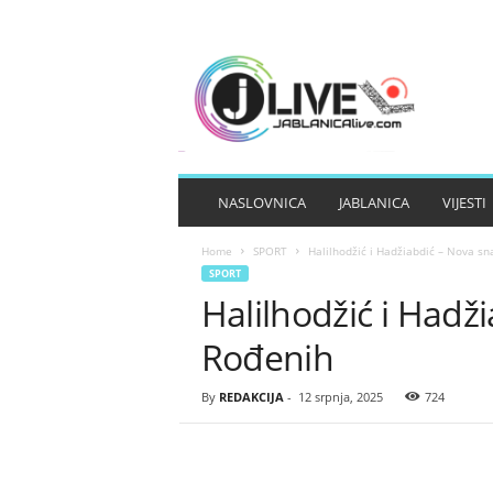
J
A
B
L
A
N
I
NASLOVNICA
JABLANICA
VIJESTI
C
A
Home
SPORT
Halilhodžić i Hadžiabdić – Nova s
L
SPORT
I
Halilhodžić i Hadž
V
E
Rođenih
By
REDAKCIJA
-
12 srpnja, 2025
724