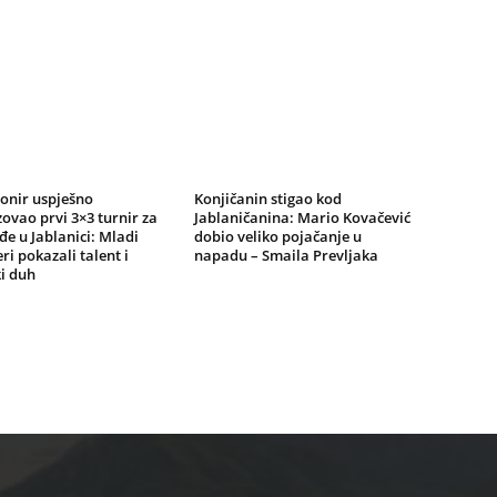
onir uspješno
Konjičanin stigao kod
ovao prvi 3×3 turnir za
Jablaničanina: Mario Kovačević
e u Jablanici: Mladi
dobio veliko pojačanje u
ri pokazali talent i
napadu – Smaila Prevljaka
i duh