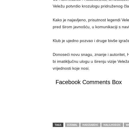
Veležu
potvrdio
kroz
ulogu
pridruženog
čl
Kako je
najavljeno
,
prisutnost
legendi
Vel
pred
širom
javnošću
, u
komunikaciji
s
nav
Klub je
ujedno
pozvao
i
druge
bivše
igrač
Donoseći
novu
snagu
,
znanje
i
autoritet
, 
bi
imati
ključnu
ulogu
u
širenju
vizije
Velež
vrijednosti
koje
nosi
.
Facebook Comments Box
TAGS
DZEMAL
HADZIABDIC
HALILHODZIC
M