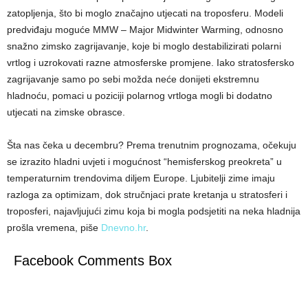
zatopljenja, što bi moglo značajno utjecati na troposferu. Modeli
predviđaju moguće MMW – Major Midwinter Warming, odnosno
snažno zimsko zagrijavanje, koje bi moglo destabilizirati polarni
vrtlog i uzrokovati razne atmosferske promjene. Iako stratosfersko
zagrijavanje samo po sebi možda neće donijeti ekstremnu
hladnoću, pomaci u poziciji polarnog vrtloga mogli bi dodatno
utjecati na zimske obrasce.
Šta nas čeka u decembru? Prema trenutnim prognozama, očekuju
se izrazito hladni uvjeti i mogućnost “hemisferskog preokreta” u
temperaturnim trendovima diljem Europe. Ljubitelji zime imaju
razloga za optimizam, dok stručnjaci prate kretanja u stratosferi i
troposferi, najavljujući zimu koja bi mogla podsjetiti na neka hladnija
prošla vremena, piše
Dnevno.hr
.
Facebook Comments Box