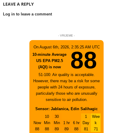
LEAVE A REPLY
Log in to leave a comment
- VRIJEME -
On August 6th, 2026, 2:35:25 AM UTC
88
10-minute Average
US EPA PM2.5
(AQI) is now
51-100: Air quality is acceptable.
However, there may be a risk for some
people with 24 hours of exposure,
particularly those who are unusually
sensitive to air pollution.
Sensor: Jablanica, Edin Salihagic
10
30
1
Wee
Now
Min
Min
1 hr
6 hr
Day
k
88
88
89
89
88
81
71