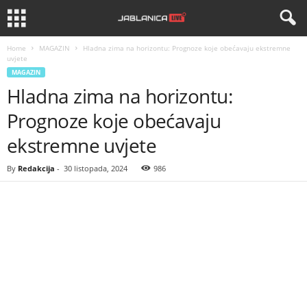
Home
MAGAZIN
Hladna zima na horizontu: Prognoze koje obećavaju ekstremne
uvjete
MAGAZIN
Hladna zima na horizontu:
Prognoze koje obećavaju
ekstremne uvjete
By
Redakcija
-
30 listopada, 2024
986