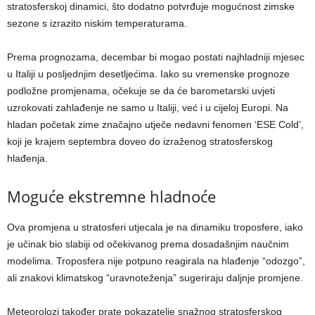
stratosferskoj dinamici, što dodatno potvrđuje mogućnost zimske
sezone s izrazito niskim temperaturama.
Prema prognozama, decembar bi mogao postati najhladniji mjesec
u Italiji u posljednjim desetljećima. Iako su vremenske prognoze
podložne promjenama, očekuje se da će barometarski uvjeti
uzrokovati zahlađenje ne samo u Italiji, već i u cijeloj Europi. Na
hladan početak zime značajno utječe nedavni fenomen ‘ESE Cold’,
koji je krajem septembra doveo do izraženog stratosferskog
hlađenja.
Moguće ekstremne hladnoće
Ova promjena u stratosferi utjecala je na dinamiku troposfere, iako
je učinak bio slabiji od očekivanog prema dosadašnjim naučnim
modelima. Troposfera nije potpuno reagirala na hlađenje “odozgo”,
ali znakovi klimatskog “uravnoteženja” sugeriraju daljnje promjene.
Meteorolozi također prate pokazatelje snažnog stratosferskog