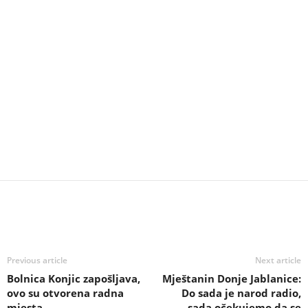
Previous article
Next article
Bolnica Konjic zapošljava,
Mještanin Donje Jablanice:
ovo su otvorena radna
Do sada je narod radio,
mjesta
sada očekujemo da se