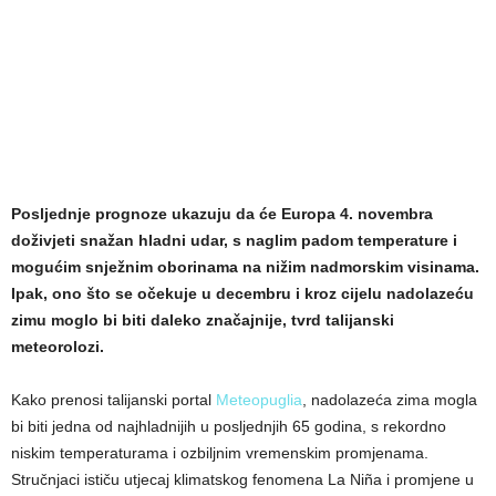
Posljednje prognoze ukazuju da će Europa 4. novembra
doživjeti snažan hladni udar, s naglim padom temperature i
mogućim snježnim oborinama na nižim nadmorskim visinama.
Ipak, ono što se očekuje u decembru i kroz cijelu nadolazeću
zimu moglo bi biti daleko značajnije, tvrd talijanski
meteorolozi.
Kako prenosi talijanski portal
Meteopuglia
, nadolazeća zima mogla
bi biti jedna od najhladnijih u posljednjih 65 godina, s rekordno
niskim temperaturama i ozbiljnim vremenskim promjenama.
Stručnjaci ističu utjecaj klimatskog fenomena La Niña i promjene u