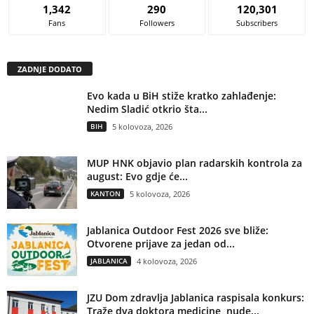
1,342
290
120,301
Fans
Followers
Subscribers
ZADNJE DODATO
Evo kada u BiH stiže kratko zahlađenje:
Nedim Sladić otkrio šta...
BIH
5 kolovoza, 2026
MUP HNK objavio plan radarskih kontrola za
august: Evo gdje će...
KANTON
5 kolovoza, 2026
Jablanica Outdoor Fest 2026 sve bliže:
Otvorene prijave za jedan od...
JABLANICA
4 kolovoza, 2026
JZU Dom zdravlja Jablanica raspisala konkurs:
Traže dva doktora medicine, nude...