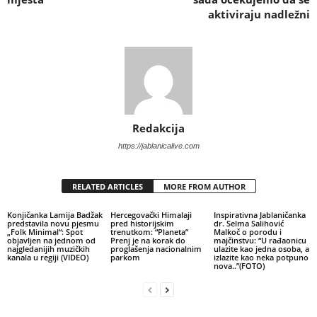
aktiviraju nadležni
Redakcija
https://jablanicalive.com
RELATED ARTICLES
MORE FROM AUTHOR
Konjičanka Lamija Badžak
Hercegovački Himalaji
Inspirativna Jablaničanka
predstavila novu pjesmu
pred historijskim
dr. Selma Salihović
„Folk Minimal“: Spot
trenutkom: “Planeta”
Malkoč o porodu i
objavljen na jednom od
Prenj je na korak do
majčinstvu: “U rađaonicu
najgledanijih muzičkih
proglašenja nacionalnim
ulazite kao jedna osoba, a
kanala u regiji (VIDEO)
parkom
izlazite kao neka potpuno
nova..”(FOTO)