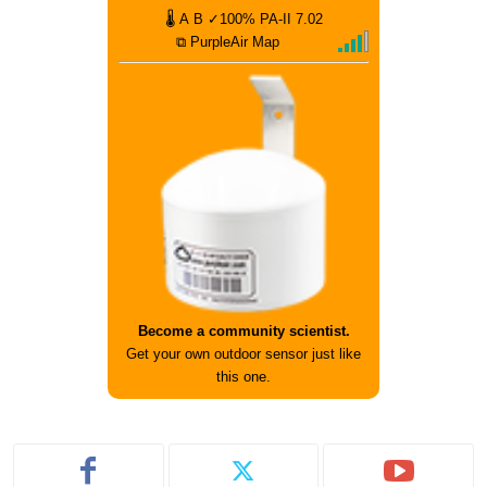
🌡
A
B
✓100%
PA-II
7.02
⧉ PurpleAir Map
Become a community scientist.
Get your own outdoor sensor just like
this one.