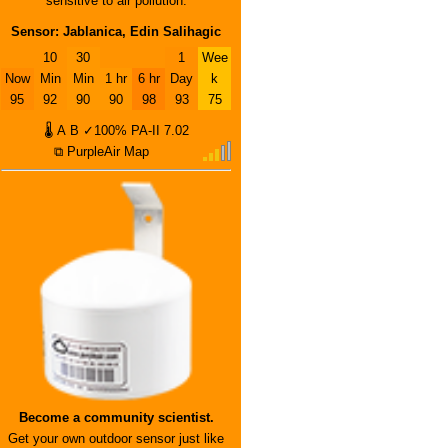
sensitive to air pollution.
Sensor: Jablanica, Edin Salihagic
10
30
1
Wee
Now
Min
Min
1 hr
6 hr
Day
k
95
92
90
90
98
93
75
🌡
A
B
✓100%
PA-II
7.02
⧉ PurpleAir Map
Become a community scientist.
Get your own outdoor sensor just like