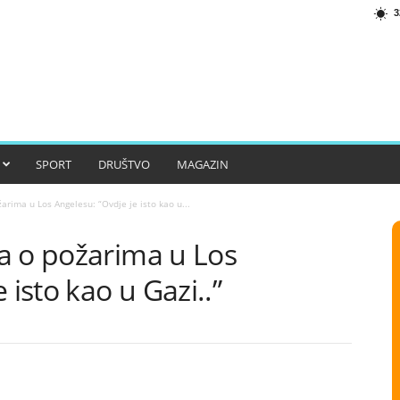
3
SPORT
DRUŠTVO
MAGAZIN
arima u Los Angelesu: “Ovdje je isto kao u...
a o požarima u Los
 isto kao u Gazi..”