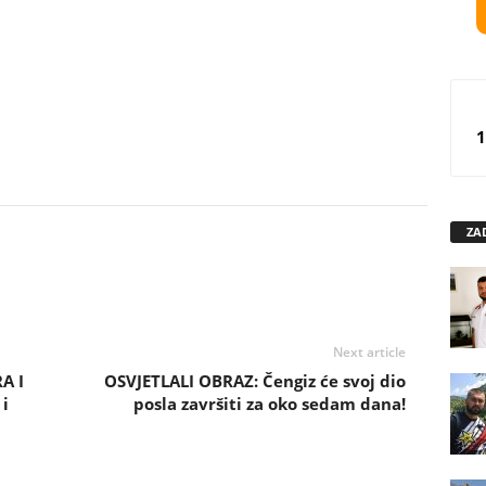
1
ZA
Next article
A I
OSVJETLALI OBRAZ: Čengiz će svoj dio
i
posla završiti za oko sedam dana!