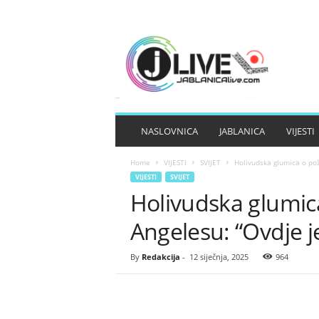
J
A
B
L
A
N
I
NASLOVNICA
JABLANICA
VIJESTI
C
A
Home
VIJESTI
SVIJET
Holivudska glumica o pož
L
VIJESTI
SVIJET
I
Holivudska glumic
V
E
Angelesu: “Ovdje je
By
Redakcija
-
12 siječnja, 2025
964