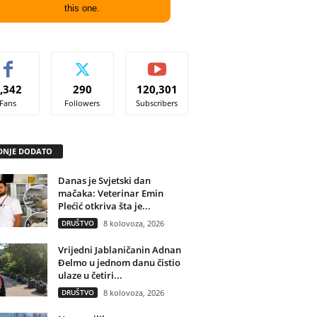
this one.
,342
290
120,301
Fans
Followers
Subscribers
DNJE DODATO
Danas je Svjetski dan
mačaka: Veterinar Emin
Plećić otkriva šta je...
DRUŠTVO
8 kolovoza, 2026
Vrijedni Jablaničanin Adnan
Đelmo u jednom danu čistio
ulaze u četiri...
DRUŠTVO
8 kolovoza, 2026