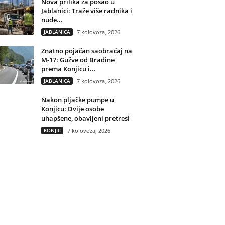
Nova prilika za posao u
Jablanici: Traže više radnika i
nude...
JABLANICA
7 kolovoza, 2026
Znatno pojačan saobraćaj na
M-17: Gužve od Bradine
prema Konjicu i...
JABLANICA
7 kolovoza, 2026
Nakon pljačke pumpe u
Konjicu: Dvije osobe
uhapšene, obavljeni pretresi
KONJIC
7 kolovoza, 2026