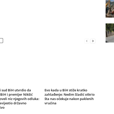
 sud BiH utvrdio da
Evo kada u BiH stiže kratko
BiH i premijer Nikšić
zahlađenje: Nedim Sladić otkrio
oveli niz njegovih odluka:
šta nas očekuje nakon paklenih
vijestio državno
vrućina
tvo