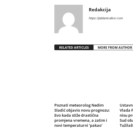
Redakcija
https://jablanicalive.com
RELATED ARTICLES
MORE FROM AUTHOR
Poznati meteorolog Nedim
Ustavni
Sladić objavio novu prognozu:
Vlada F
Evo kada stiže drastična
nisu pr
promjena vremena, a zatim i
Sud oba
novi temperaturni ‘pakao’
Tužilaš