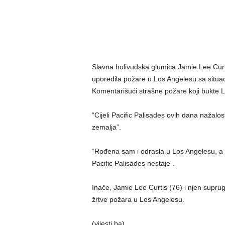
Slavna holivudska glumica Jamie Lee Curti
uporedila požare u Los Angelesu sa situac
Komentarišući strašne požare koji bukte Lo
“Cijeli Pacific Palisades ovih dana nažalo
zemalja”.
“Rođena sam i odrasla u Los Angelesu, a 
Pacific Palisades nestaje”.
Inače, Jamie Lee Curtis (76) i njen suprug
žrtve požara u Los Angelesu.
(vijesti.ba)