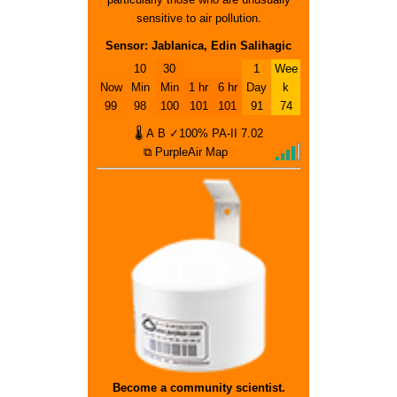
sensitive to air pollution.
Sensor: Jablanica, Edin Salihagic
10
30
1
Wee
Now
Min
Min
1 hr
6 hr
Day
k
99
98
100
101
101
91
74
🌡
A
B
✓100%
PA-II
7.02
⧉ PurpleAir Map
Become a community scientist.