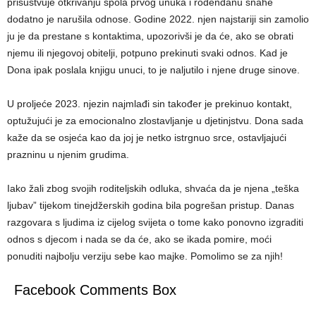
prisustvuje otkrivanju spola prvog unuka i rođendanu snahe
dodatno je narušila odnose. Godine 2022. njen najstariji sin zamolio
ju je da prestane s kontaktima, upozorivši je da će, ako se obrati
njemu ili njegovoj obitelji, potpuno prekinuti svaki odnos. Kad je
Dona ipak poslala knjigu unuci, to je naljutilo i njene druge sinove.
U proljeće 2023. njezin najmlađi sin također je prekinuo kontakt,
optužujući je za emocionalno zlostavljanje u djetinjstvu. Dona sada
kaže da se osjeća kao da joj je netko istrgnuo srce, ostavljajući
prazninu u njenim grudima.
Iako žali zbog svojih roditeljskih odluka, shvaća da je njena „teška
ljubav” tijekom tinejdžerskih godina bila pogrešan pristup. Danas
razgovara s ljudima iz cijelog svijeta o tome kako ponovno izgraditi
odnos s djecom i nada se da će, ako se ikada pomire, moći
ponuditi najbolju verziju sebe kao majke. Pomolimo se za njih!
Facebook Comments Box