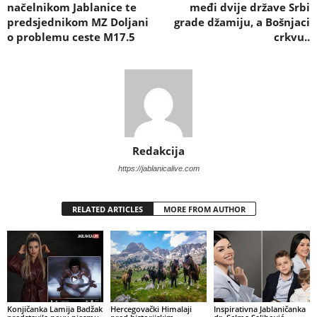
načelnikom Jablanice te
međi dvije države Srbi
predsjednikom MZ Doljani
grade džamiju, a Bošnjaci
o problemu ceste M17.5
crkvu..
Redakcija
https://jablanicalive.com
RELATED ARTICLES
MORE FROM AUTHOR
Konjičanka Lamija Badžak
Hercegovački Himalaji
Inspirativna Jablaničanka