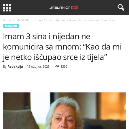
Home
MAGAZIN
Imam 3 sina i nijedan ne komunicira sa mnom: “Kao da mi...
MAGAZIN
Imam 3 sina i nijedan ne
komunicira sa mnom: “Kao da mi
je netko iščupao srce iz tijela”
By
Redakcija
-
13 ožujka, 2025
1332