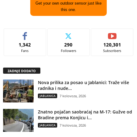
Get your own outdoor sensor just like
this one.
1,342
290
120,301
Fans
Followers
Subscribers
ZADNJE DODATO
Nova prilika za posao u Jablanici: Traže više
radnika i nude...
JABLANICA
7 kolovoza, 2026
Znatno pojačan saobraćaj na M-17: Gužve od
Bradine prema Konjicu i...
JABLANICA
7 kolovoza, 2026