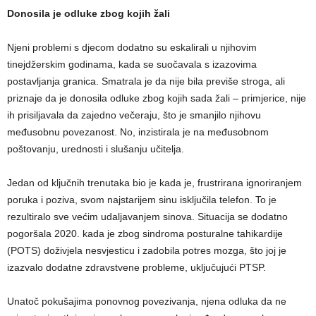
Donosila je odluke zbog kojih žali
Njeni problemi s djecom dodatno su eskalirali u njihovim
tinejdžerskim godinama, kada se suočavala s izazovima
postavljanja granica. Smatrala je da nije bila previše stroga, ali
priznaje da je donosila odluke zbog kojih sada žali – primjerice, nije
ih prisiljavala da zajedno večeraju, što je smanjilo njihovu
međusobnu povezanost. No, inzistirala je na međusobnom
poštovanju, urednosti i slušanju učitelja.
Jedan od ključnih trenutaka bio je kada je, frustrirana ignoriranjem
poruka i poziva, svom najstarijem sinu isključila telefon. To je
rezultiralo sve većim udaljavanjem sinova. Situacija se dodatno
pogoršala 2020. kada je zbog sindroma posturalne tahikardije
(POTS) doživjela nesvjesticu i zadobila potres mozga, što joj je
izazvalo dodatne zdravstvene probleme, uključujući PTSP.
Unatoč pokušajima ponovnog povezivanja, njena odluka da ne