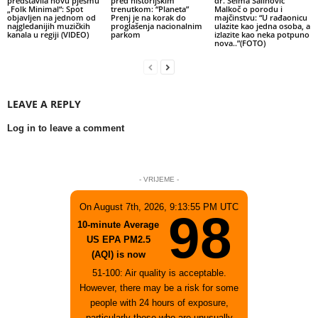
predstavila novu pjesmu
pred historijskim
dr. Selma Salihović
„Folk Minimal“: Spot
trenutkom: “Planeta”
Malkoč o porodu i
objavljen na jednom od
Prenj je na korak do
majčinstvu: “U rađaonicu
najgledanijih muzičkih
proglašenja nacionalnim
ulazite kao jedna osoba, a
kanala u regiji (VIDEO)
parkom
izlazite kao neka potpuno
nova..”(FOTO)
LEAVE A REPLY
Log in to leave a comment
- VRIJEME -
On August 7th, 2026, 9:13:55 PM UTC
98
10-minute Average
US EPA PM2.5
(AQI) is now
51-100: Air quality is acceptable.
However, there may be a risk for some
people with 24 hours of exposure,
particularly those who are unusually