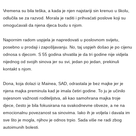
Vremena su bila teška, a kada je njen najstariji sin krenuo u školu,
odlučila se za razvod. Morala je raditi i prihvaćati poslove koji su
omogućavali da njena djeca budu s njom.
Napornim radom uspjela je napredovati u poslovnom svijetu,
posebno u prodaji i zapošljavanju. No, taj uspjeh došao je po cijenu
odnosa s djecom. S 55 godina shvatila je da tri godine nije vidjela
nijednog od svojih sinova jer su svi, jedan po jedan, prekinuli
kontakt s njom.
Dona, koja dolazi iz Mainea, SAD, odrastala je bez majke jer je
njena majka preminula kad je imala četiri godine. To ju je učinilo
svjesnom važnosti roditeljstva, ali kao samohrana majka troje
djece, često je bila fokusirana na svakodnevne obveze, a ne na
emocionalnu povezanost sa sinovima. Iako ih je voljela i davala im
sve što je mogla, njihov je odnos trpio. Sada više ne radi zbog
autoimunih bolesti.