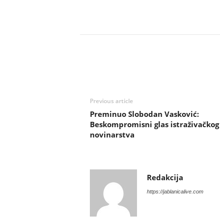
Previous article
Preminuo Slobodan Vasković:
Beskompromisni glas istraživačkog
novinarstva
Redakcija
https://jablanicalive.com