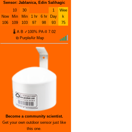
Sensor: Jablanica, Edin Salihagic
10
30
1
Wee
Now
Min
Min
1 hr
6 hr
Day
k
106
109
103
97
98
93
75
🌡
A
B
✓100%
PA-II
7.02
⧉ PurpleAir Map
Become a community scientist.
Get your own outdoor sensor just like
this one.