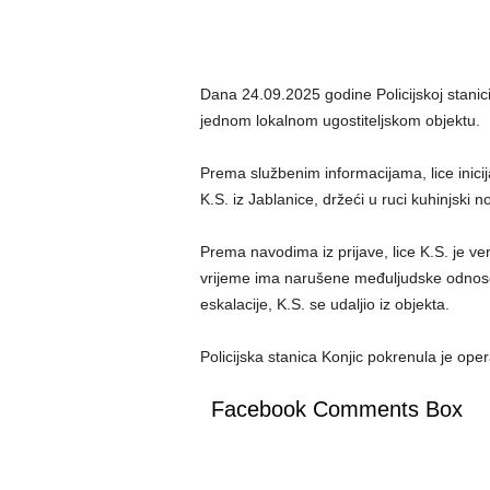
Dana 24.09.2025 godine Policijskoj stanici K
jednom lokalnom ugostiteljskom objektu.
Prema službenim informacijama, lice inicija
K.S. iz Jablanice, držeći u ruci kuhinjski n
Prema navodima iz prijave, lice K.S. je v
vrijeme ima narušene međuljudske odnose.
eskalacije, K.S. se udaljio iz objekta.
Policijska stanica Konjic pokrenula je ope
Facebook Comments Box