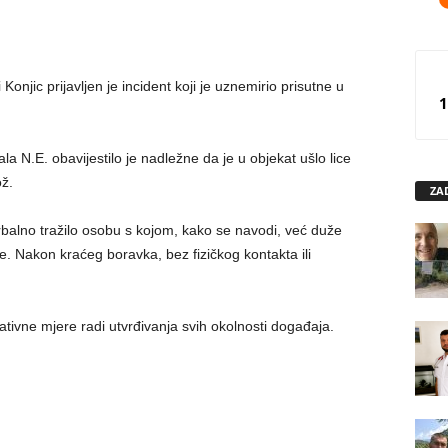
onjic prijavljen je incident koji je uznemirio prisutne u
1
la N.E. obavijestilo je nadležne da je u objekat ušlo lice
ož.
ZA
erbalno tražilo osobu s kojom, kako se navodi, već duže
 Nakon kraćeg boravka, bez fizičkog kontakta ili
rativne mjere radi utvrđivanja svih okolnosti događaja.