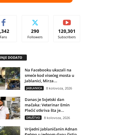
,342
290
120,301
Fans
Followers
Subscribers
DNJE DODATO
Na Facebooku ukazali na
smeće kod visećeg mosta u
Jablanici, Mirza...
JABLANICA
8 kolovoza, 2026
Danas je Svjetski dan
mačaka: Veterinar Emin
Plećić otkriva šta je...
DRUŠTVO
8 kolovoza, 2026
Vrijedni Jablaničanin Adnan
Đelmo u jednom danu čistio