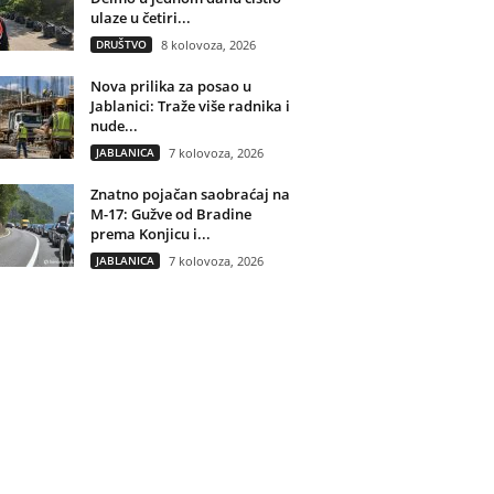
ulaze u četiri...
DRUŠTVO
8 kolovoza, 2026
Nova prilika za posao u
Jablanici: Traže više radnika i
nude...
JABLANICA
7 kolovoza, 2026
Znatno pojačan saobraćaj na
M-17: Gužve od Bradine
prema Konjicu i...
JABLANICA
7 kolovoza, 2026