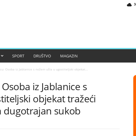
3
SPORT
DRUŠTVO
MAGAZIN
cu: Osoba iz Jablanice s nožem ušla u ugostiteljski objekat...
 Osoba iz Jablanice s
teljski objekat tražeći
a dugotrajan sukob