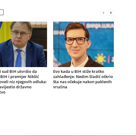
 sud BiH utvrdio da
Evo kada u BiH stiže kratko
BiH i premijer Nikšić
zahlađenje: Nedim Sladić otkrio
oveli niz njegovih odluka:
šta nas očekuje nakon paklenih
vijestio državno
vrućina
tvo