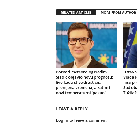
RELATED ARTICLES
MORE FROM AUTHOR
Poznati meteorolog Nedim
Ustavni
Sladić objavio novu prognozu:
Vlada F
Evo kada stiže drastična
nisu pr
promjena vremena, a zatim i
Sud oba
novi temperaturni ‘pakao’
Tužilaš
LEAVE A REPLY
Log in to leave a comment