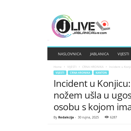
J
A
B
L
A
N
I
NASLOVNICA
JABLANICA
VIJESTI
C
A
Home
VIJESTI
CRNA HRONIKA
Incident u Konji
L
VIJESTI
CRNA HRONIKA
KANTON
I
Incident u Konjicu:
V
E
nožem ušla u ugosti
osobu s kojom im
By
Redakcija
-
30 rujna, 2025
6287