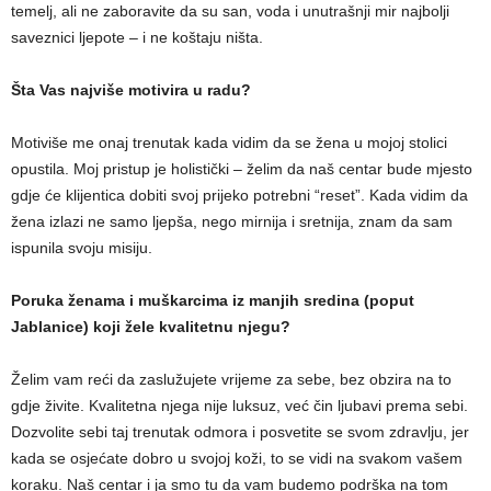
temelj, ali ne zaboravite da su san, voda i unutrašnji mir najbolji
saveznici ljepote – i ne koštaju ništa.
Šta Vas najviše motivira u radu?
Motiviše me onaj trenutak kada vidim da se žena u mojoj stolici
opustila. Moj pristup je holistički – želim da naš centar bude mjesto
gdje će klijentica dobiti svoj prijeko potrebni “reset”. Kada vidim da
žena izlazi ne samo ljepša, nego mirnija i sretnija, znam da sam
ispunila svoju misiju.
Poruka ženama i muškarcima iz manjih sredina (poput
Jablanice) koji žele kvalitetnu njegu?
Želim vam reći da zaslužujete vrijeme za sebe, bez obzira na to
gdje živite. Kvalitetna njega nije luksuz, već čin ljubavi prema sebi.
Dozvolite sebi taj trenutak odmora i posvetite se svom zdravlju, jer
kada se osjećate dobro u svojoj koži, to se vidi na svakom vašem
koraku. Naš centar i ja smo tu da vam budemo podrška na tom