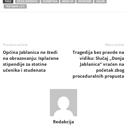
TAGS
EDISA IDRIZOVIC
KOZMETIKA
MAKE UP
REVIDERM
SALON
TRETMANI LICA
Previous article
Next article
Općina Jablanica ne štedi
Tragedija bez pravde na
na obrazovanju: Isplaćene
vidiku: Slučaj „Donja
stipendije za stotine
Jablanica“ vraćen na
učenika i studenata
početak zbog
proceduralnih propusta
Redakcija