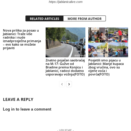
https://jablanicalive.com
RELATED ARTICLES
MORE FROM AUTHOR
Nova prilika za posao u
Jablanici: Traže više
radnika i nude
iznadprosječna primanja
– evo kako se možete
prijaviti
Znatno pojačan saobraćaj
Posjetili smo pijacu u
na M-17: Gužve od
Jablanici: Manje kupaca
Bradine prema Konjicu i
zbog vrućina, ovo su
Jablanici, radovi dodatno
cijene voća i
usporavaju vožnju(FOTO)
povrća(FOTO)
LEAVE A REPLY
Log in to leave a comment
- VRIJEME -