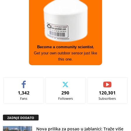
Become a community scientist.
Get your own outdoor sensor just like
this one.
1,342
290
120,301
Fans
Followers
Subscribers
ZADNJE DODATO
Nova prilika za posao u Jablanici: Traže više