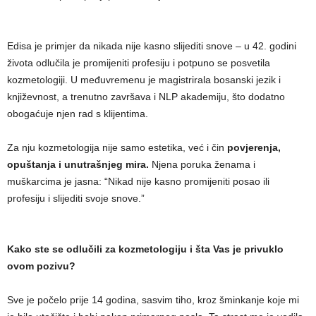
Edisa je primjer da nikada nije kasno slijediti snove – u 42. godini
života odlučila je promijeniti profesiju i potpuno se posvetila
kozmetologiji. U međuvremenu je magistrirala bosanski jezik i
književnost, a trenutno završava i NLP akademiju, što dodatno
obogaćuje njen rad s klijentima.
Za nju kozmetologija nije samo estetika, već i čin
povjerenja,
opuštanja i unutrašnjeg mira.
Njena poruka ženama i
muškarcima je jasna: “Nikad nije kasno promijeniti posao ili
profesiju i slijediti svoje snove.”
Kako ste se odlučili za kozmetologiju i šta Vas je privuklo
ovom pozivu?
Sve je počelo prije 14 godina, sasvim tiho, kroz šminkanje koje mi