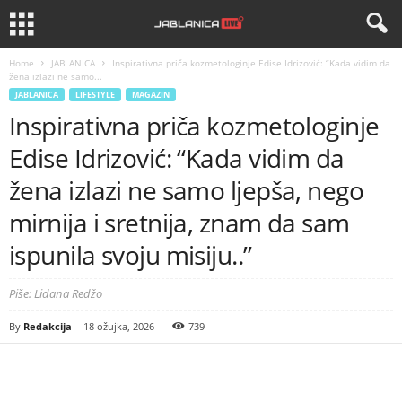
Home
JABLANICA
Inspirativna priča kozmetologinje Edise Idrizović: “Kada vidim da
žena izlazi ne samo...
JABLANICA
LIFESTYLE
MAGAZIN
Inspirativna priča kozmetologinje
Edise Idrizović: “Kada vidim da
žena izlazi ne samo ljepša, nego
mirnija i sretnija, znam da sam
ispunila svoju misiju..”
Piše: Lidana Redžo
By
Redakcija
-
18 ožujka, 2026
739