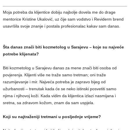
Moja potreba da klijentice dobiju najbolje dovela me do drage
mentorice Kristine Ukalović, uz čije sam vodstvo i Reviderm brend
usavršila svoje znanje i postala profesionalac kakav sam danas.
Šta danas znači biti kozmetolog u Sarajevu – koje su najveće
potrebe klijenata?
Biti kozmetolog u Sarajevu danas za mene znači biti osoba od
povjerenja. Klijenti više ne traže samo tretman; oni traže
razumijevanje i mir. Najveća potreba je zapravo bijeg od
užurbanosti – trenutak kada će se neko istinski posvetiti samo
njima i njihovoj koži. Kada vidim da klijentica izlazi nasmijana i
sretna, sa zdravom kožom, znam da sam uspjela.
Koji su najtraženiji tretmani u posljednje vrijeme?