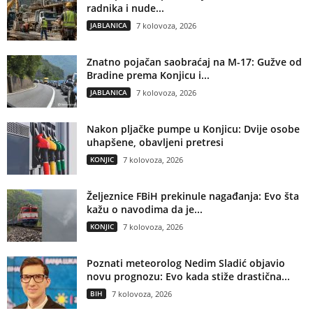
radnika i nude...
JABLANICA
7 kolovoza, 2026
Znatno pojačan saobraćaj na M-17: Gužve od
Bradine prema Konjicu i...
JABLANICA
7 kolovoza, 2026
Nakon pljačke pumpe u Konjicu: Dvije osobe
uhapšene, obavljeni pretresi
KONJIC
7 kolovoza, 2026
Željeznice FBiH prekinule nagađanja: Evo šta
kažu o navodima da je...
KONJIC
7 kolovoza, 2026
Poznati meteorolog Nedim Sladić objavio
novu prognozu: Evo kada stiže drastična...
BIH
7 kolovoza, 2026