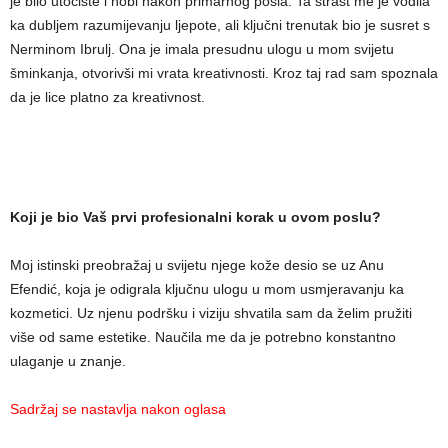
je bilo utočište i hobi nakon primarnog posla. Ta strast me je vodila
ka dubljem razumijevanju ljepote, ali ključni trenutak bio je susret s
Nerminom Ibrulj. Ona je imala presudnu ulogu u mom svijetu
šminkanja, otvorivši mi vrata kreativnosti. Kroz taj rad sam spoznala
da je lice platno za kreativnost.
Koji je bio Vaš prvi profesionalni korak u ovom poslu?
Moj istinski preobražaj u svijetu njege kože desio se uz Anu
Efendić, koja je odigrala ključnu ulogu u mom usmjeravanju ka
kozmetici. Uz njenu podršku i viziju shvatila sam da želim pružiti
više od same estetike. Naučila me da je potrebno konstantno
ulaganje u znanje.
Sadržaj se nastavlja nakon oglasa