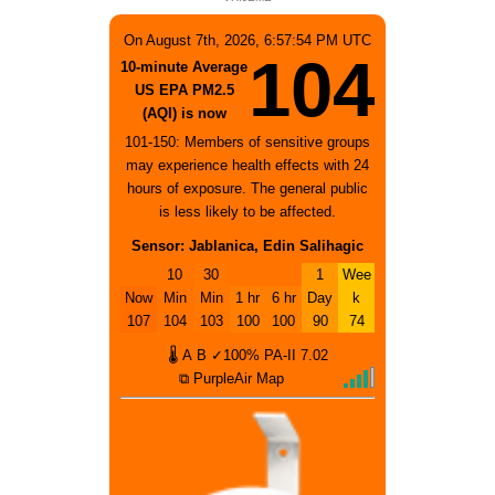
On August 7th, 2026, 6:57:54 PM UTC
104
10-minute Average
US EPA PM2.5
(AQI) is now
101-150: Members of sensitive groups
may experience health effects with 24
hours of exposure. The general public
is less likely to be affected.
Sensor: Jablanica, Edin Salihagic
10
30
1
Wee
Now
Min
Min
1 hr
6 hr
Day
k
107
104
103
100
100
90
74
🌡
A
B
✓100%
PA-II
7.02
⧉ PurpleAir Map