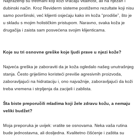
Najtraženiji su tretmani koji koži vraćaju vitalnost, ali na nježan i
dubinski način. Kroz Reviderm sisteme postižemo rezultate koji nisu
samo površinski, već klijenti osjećaju kako im koža “prodiše”, što je
u skladu s mojim holističkim pristupom. Naravno, svaka koža je
drugačija i zaista sam posvećena svojim klijenticama.
Koje su tri osnovne greške koje ljudi prave u njezi kože?
Najveća greška je zaboraviti da je koža ogledalo našeg unutrašnjeg
stanja. Često griješimo koristeći previše agresivnih proizvoda,
zaboravljajući na hidrataciju i, ono najvažnije, zaboravljajući da koži
treba vremena i strpljenja da zacijeli i zablista.
Šta biste preporučili mladima koji žele zdravu kožu, a nemaju
veliki budžet?
Moja preporuka je uvijek: vratite se osnovama. Neka vaša rutina
bude jednostavna, ali dosljedna. Kvalitetno čišćenje i zaštita su