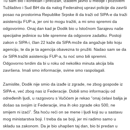
Tu sam bio i korektan i precizan, izađem javno u medije i pozovem
Tužilaštvo i Sud BiH da da nalog Federalnoj upravi policije da završi
posao na prostorima Republike Srpske ili da traži od SIPA-e da traži
asistenciju FUP-a, jer oni to mogu tražiti, a mi smo spremni da
odgovorimo. Onaj dan kad je Dodik bio u Istočnom Sarajevu naše
specijalne jedinice su bile spremne da odgovore zadatku. Postoji
zakon o SIPA-i, član 22 kaže da SIPA može da angažuje bilo koju
agenciju, te da je ta agencija obavezna to pružiti. Nadao sam se da
će SIPA tražiti asistenciju FUP-a, tu noć smo bili spremni.
Odgovorno tvrdim da bi u roku od nekoliko minuta akcija bila
završena. Imali smo informacije, svime smo raspolagali.
Zamislite, Dodik nije smio da izađe iz zgrade, ne zbog gospode iz
SIPA-e, već zbog nas iz Federacije. Dobili smo informaciju od
određenih ljudi, u razgovoru s Vučićem je rekao “onaj ćelavi balija je
došao sa svojim iz Federacije, ima ih oko zgrade oko 500, ne
smijem ni izaći”. Šta hoću reći on se mene i ljudi koji su u sastavu
mog ministarstva boji. I treba da se boji, jer mi radimo samo u
skladu sa zakonom. Da je bio uhapšen taj dan, bio bi predan u