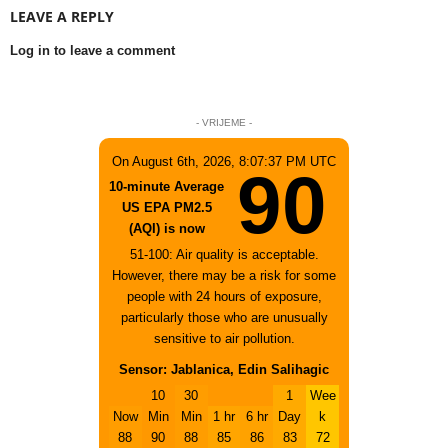
LEAVE A REPLY
Log in to leave a comment
- VRIJEME -
On August 6th, 2026, 8:07:37 PM UTC
90
10-minute Average
US EPA PM2.5
(AQI) is now
51-100: Air quality is acceptable.
However, there may be a risk for some
people with 24 hours of exposure,
particularly those who are unusually
sensitive to air pollution.
Sensor: Jablanica, Edin Salihagic
10
30
1
Wee
Now
Min
Min
1 hr
6 hr
Day
k
88
90
88
85
86
83
72