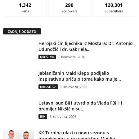
1,342
290
120,301
Fans
Followers
Subscribers
ZADNJE DODATO
Herojski čin liječnika iz Mostara: Dr. Antonio
Udundžić i dr. Gabriela...
DRUŠTVO
6 kolovoza, 2026
Jablaničanin Maid Klepo podijelio
inspirativnu priču o tome kako mu je...
JABLANICA
6 kolovoza, 2026
Ustavni sud BiH utvrdio da Vlada FBiH i
premijer Nikšić nisu...
BIH
6 kolovoza, 2026
KK Turbina ulazi u novu sezonu s
promjenama u rukovodstvu: Maidin...