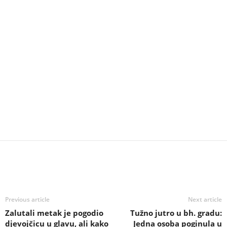
Previous article
Next article
Zalutali metak je pogodio
Tužno jutro u bh. gradu:
djevojčicu u glavu, ali kako
Jedna osoba poginula u