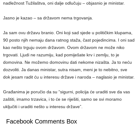
nadležnost Tužilaštva, oni dalje odlučuju – objasnio je ministar.
Jasno je kazao – sa državom nema trgovanja.
Ja sam ovu državu branio. Oni koji sad sjede u političkim klupama,
90 posto njih nemaju dana ratnog staža, čast pojedincima. I oni sad
kao nešto trguju ovom državom. Ovom državom ne može niko
trgovati. Ljudi ne razumiju, kad pomiješate krv i zemlju, to je
domovina. Ne možemo domovinu dati nekome nizašta. Ja to neću
dozvoliti. Ja danas ministar, sutra nisam, meni je to nebitno, sve
dok jesam radit ću u interesu države i naroda – naglasio je ministar.
Građanima je poručio da su “sigurni, policija će uraditi sve da vas
zaštiti, imamo trzavica, i to će se riješiti, samo se svi moramo
uključiti i uraditi nešto u interesu države”.
Facebook Comments Box