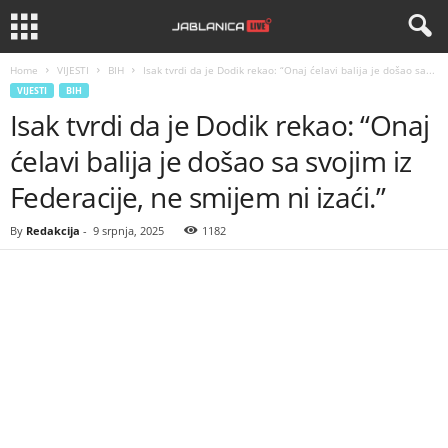
Home
VIJESTI
BIH
Isak tvrdi da je Dodik rekao: “Onaj ćelavi balija je došao sa...
VIJESTI
BIH
Isak tvrdi da je Dodik rekao: “Onaj
ćelavi balija je došao sa svojim iz
Federacije, ne smijem ni izaći.”
By
Redakcija
-
9 srpnja, 2025
1182