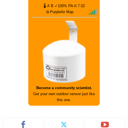
🌡
A
B
✓100%
PA-II
7.02
⧉ PurpleAir Map
Become a community scientist.
Get your own outdoor sensor just like
this one.