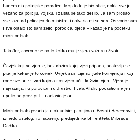
budem dio policijske porodice. Moj dedo je bio oficir, dakle sve je
vezano za policiju, vojsku. I zaista se tako desilo. Ja sam prošao
sve faze od policajca do ministra, i ostvario mi se san. Ostvario sam
i sve ostalo što sam želio, porodica, djeca – kazao je na početku
ministar Isak.
Također, osvrnuo se na to koliko mu je vjera važna u životu.
Čovjek koji ne vjeruje, bez obzira kojoj vjeri pripada, postavlja se
pitanje kakav je to čovjek. Uvijek sam cijenio ljude koji vjeruju i koji
rade sve one stvari kojima nas vjera uči. Ja živim vjeru. Vjera je
najvažnija, i u porodicu, i u društvu, hvala Allahu počastio me je i
uputio na pravi put – naglasio je on.
Ministar Isak govorio je o aktuelnim pitanjima u Bosni i Hercegovini,
između ostalog, i o hapšenju predsjednika bh. entiteta Milorada
Dodika.