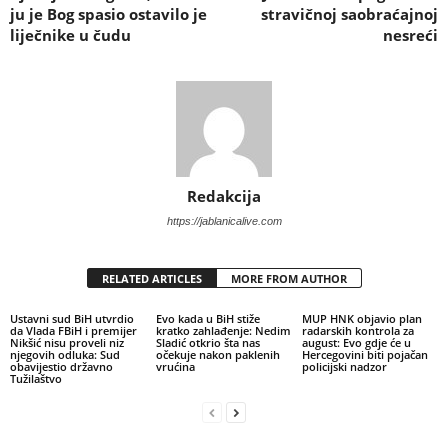
ju je Bog spasio ostavilo je
stravičnoj saobraćajnoj
liječnike u čudu
nesreći
Redakcija
https://jablanicalive.com
RELATED ARTICLES
MORE FROM AUTHOR
Ustavni sud BiH utvrdio
Evo kada u BiH stiže
MUP HNK objavio plan
da Vlada FBiH i premijer
kratko zahlađenje: Nedim
radarskih kontrola za
Nikšić nisu proveli niz
Sladić otkrio šta nas
august: Evo gdje će u
njegovih odluka: Sud
očekuje nakon paklenih
Hercegovini biti pojačan
obavijestio državno
vrućina
policijski nadzor
Tužilaštvo