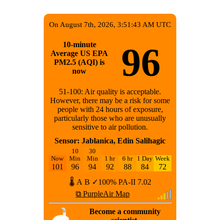
On August 7th, 2026, 3:51:43 AM UTC
10-minute
96
Average US EPA
PM2.5 (AQI) is
now
51-100: Air quality is acceptable.
However, there may be a risk for some
people with 24 hours of exposure,
particularly those who are unusually
sensitive to air pollution.
Sensor: Jablanica, Edin Salihagic
10
30
Now
Min
Min
1 hr
6 hr
1 Day
Week
101
96
94
92
88
84
72
🌡
A
B
✓100%
PA-II
7.02
⧉ PurpleAir Map
Become a community