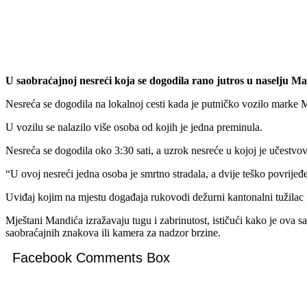
U saobraćajnoj nesreći koja se dogodila rano jutros u naselju Ma
Nesreća se dogodila na lokalnoj cesti kada je putničko vozilo marke Me
U vozilu se nalazilo više osoba od kojih je jedna preminula.
Nesreća se dogodila oko 3:30 sati, a uzrok nesreće u kojoj je učestvov
“U ovoj nesreći jedna osoba je smrtno stradala, a dvije teško povri
Uviđaj kojim na mjestu događaja rukovodi dežurni kantonalni tužilac KT
Mještani Mandića izražavaju tugu i zabrinutost, ističući kako je ova s
saobraćajnih znakova ili kamera za nadzor brzine.
Facebook Comments Box