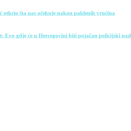
ć otkrio šta nas očekuje nakon paklenih vrućina
Evo gdje će u Hercegovini biti pojačan policijski na