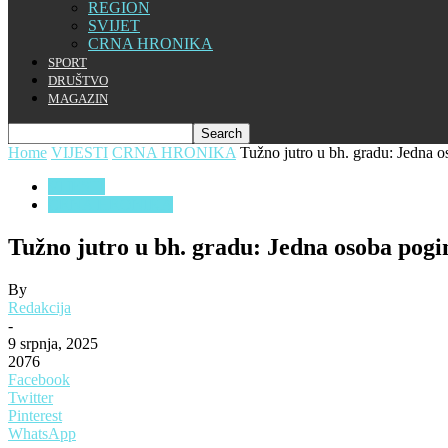
REGION
SVIJET
CRNA HRONIKA
SPORT
DRUŠTVO
MAGAZIN
Home
VIJESTI
CRNA HRONIKA
Tužno jutro u bh. gradu: Jedna o
VIJESTI
CRNA HRONIKA
Tužno jutro u bh. gradu: Jedna osoba pogin
By
Redakcija
-
9 srpnja, 2025
2076
Facebook
Twitter
Pinterest
WhatsApp