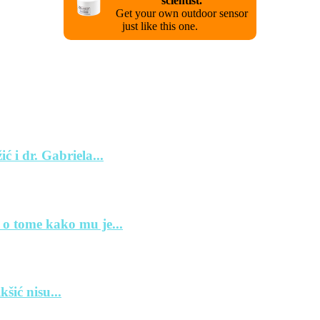
scientist.
Get your own outdoor sensor
just like this one.
ć i dr. Gabriela...
 o tome kako mu je...
šić nisu...