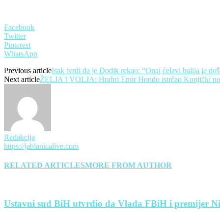
Facebook
Twitter
Pinterest
WhatsApp
Previous article
Isak tvrdi da je Dodik rekao: “Onaj ćelavi balija je doš
Next article
ŽELJA I VOLJA: Hrabri Emir Hondo istrčao Konjički noć
Redakcija
https://jablanicalive.com
RELATED ARTICLES
MORE FROM AUTHOR
Ustavni sud BiH utvrdio da Vlada FBiH i premijer Nik