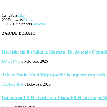
1,342
Fans
Like
290
Followers
Follow
120,301
Subscribers
Subscribe
ZADNJE DODATO
Herojski čin liječnika iz Mostara: Dr. Antonio Udundži
DRUŠTVO
6 kolovoza, 2026
Jablaničanin Maid Klepo podijelio inspirativnu priču
JABLANICA
6 kolovoza, 2026
Ustavni sud BiH utvrdio da Vlada FBiH i premijer Nik
BIH
6 kolovoza, 2026