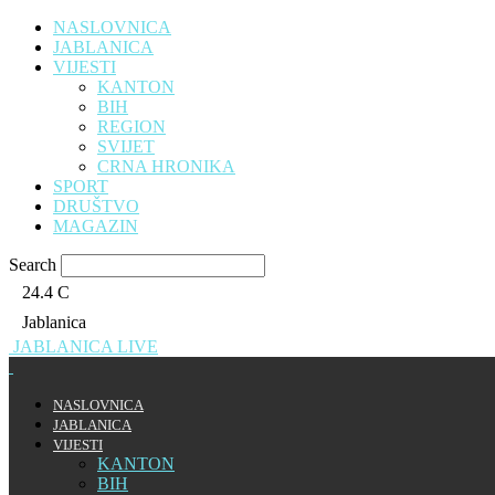
NASLOVNICA
JABLANICA
VIJESTI
KANTON
BIH
REGION
SVIJET
CRNA HRONIKA
SPORT
DRUŠTVO
MAGAZIN
Search
24.4
C
Jablanica
JABLANICA LIVE
NASLOVNICA
JABLANICA
VIJESTI
KANTON
BIH