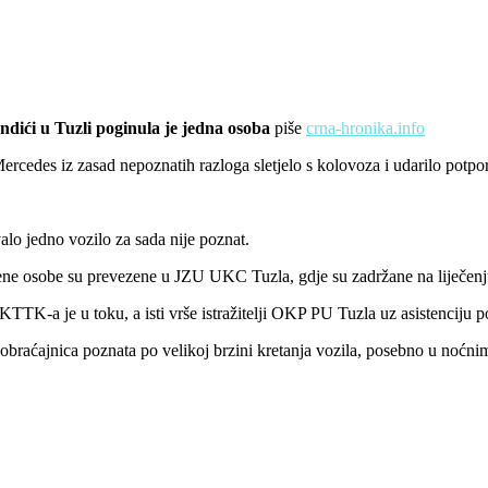
ndići u Tuzli poginula je jedna osoba
piše
crna-hronika.info
rcedes iz zasad nepoznatih razloga sletjelo s kolovoza i udarilo potpor
alo jedno vozilo za sada nije poznat.
jeđene osobe su prevezene u JZU UKC Tuzla, gdje su zadržane na liječe
TK-a je u toku, a isti vrše istražitelji OKP PU Tuzla uz asistenciju pol
aobraćajnica poznata po velikoj brzini kretanja vozila, posebno u noćni