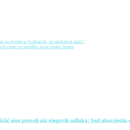
ao sa svojim iz Federacije, ne smijem ni izaći.”
ni cener uz podršku svoje majke Amire
šić nisu proveli niz njegovih odluka: Sud obavijestio