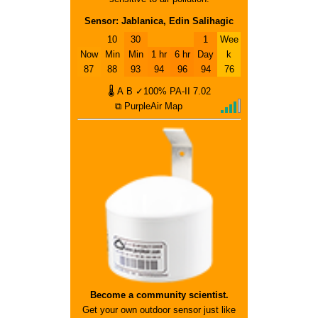
Sensor: Jablanica, Edin Salihagic
10
30
1
Wee
Now
Min
Min
1 hr
6 hr
Day
k
87
88
93
94
96
94
76
🌡
A
B
✓100%
PA-II
7.02
⧉ PurpleAir Map
Become a community scientist.
Get your own outdoor sensor just like