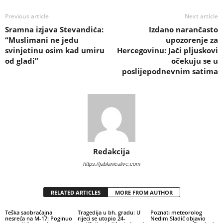
Previous article
Next article
Sramna izjava Stevandića:
Izdano narančasto
“Muslimani ne jedu
upozorenje za
svinjetinu osim kad umiru
Hercegovinu: Jači pljuskovi
od gladi”
očekuju se u
poslijepodnevnim satima
Redakcija
https://jablanicalive.com
RELATED ARTICLES
MORE FROM AUTHOR
Teška saobraćajna
Tragedija u bh. gradu: U
Poznati meteorolog
nesreća na M-17: Poginuo
rijeci se utopio 24-
Nedim Sladić objavio