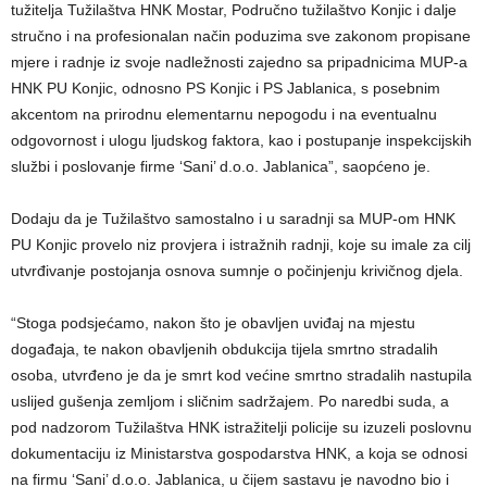
tužitelja Tužilaštva HNK Mostar, Područno tužilaštvo Konjic i dalje
stručno i na profesionalan način poduzima sve zakonom propisane
mjere i radnje iz svoje nadležnosti zajedno sa pripadnicima MUP-a
HNK PU Konjic, odnosno PS Konjic i PS Jablanica, s posebnim
akcentom na prirodnu elementarnu nepogodu i na eventualnu
odgovornost i ulogu ljudskog faktora, kao i postupanje inspekcijskih
službi i poslovanje firme ‘Sani’ d.o.o. Jablanica”, saopćeno je.
Dodaju da je Tužilaštvo samostalno i u saradnji sa MUP-om HNK
PU Konjic provelo niz provjera i istražnih radnji, koje su imale za cilj
utvrđivanje postojanja osnova sumnje o počinjenju krivičnog djela.
“Stoga podsjećamo, nakon što je obavljen uviđaj na mjestu
događaja, te nakon obavljenih obdukcija tijela smrtno stradalih
osoba, utvrđeno je da je smrt kod većine smrtno stradalih nastupila
uslijed gušenja zemljom i sličnim sadržajem. Po naredbi suda, a
pod nadzorom Tužilaštva HNK istražitelji policije su izuzeli poslovnu
dokumentaciju iz Ministarstva gospodarstva HNK, a koja se odnosi
na firmu ‘Sani’ d.o.o. Jablanica, u čijem sastavu je navodno bio i