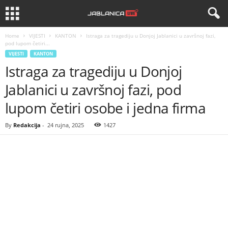
Home
VIJESTI
KANTON
Istraga za tragediju u Donjoj Jablanici u završnoj fazi,
pod lupom četiri...
VIJESTI
KANTON
Istraga za tragediju u Donjoj
Jablanici u završnoj fazi, pod
lupom četiri osobe i jedna firma
By
Redakcija
-
24 rujna, 2025
1427