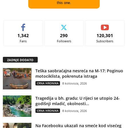
this one.
1,342
290
120,301
Fans
Followers
Subscribers
ZADNJE DODATO
Teška saobraćajna nesreća na M-17: Poginuo
motociklista, pokrenuta istraga
CRNA HRONIKA
8 kolovoza, 2026
Tragedija u bh. gradu: U rijeci se utopio 24-
godišnji mladić, okolnosti...
CRNA HRONIKA
8 kolovoza, 2026
Na Facebooku ukazali na smeće kod visećeg