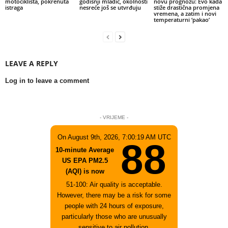
motociklista, pokrenuta
godišnji mladić, okolnosti
novu prognozu: Evo kada
istraga
nesreće još se utvrđuju
stiže drastična promjena
vremena, a zatim i novi
temperaturni ‘pakao’
LEAVE A REPLY
Log in to leave a comment
- VRIJEME -
On August 9th, 2026, 7:00:19 AM UTC
88
10-minute Average
US EPA PM2.5
(AQI) is now
51-100: Air quality is acceptable.
However, there may be a risk for some
people with 24 hours of exposure,
particularly those who are unusually
sensitive to air pollution.