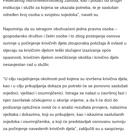
Federalnog hidrometeorološkog zavoda, kao i podaci od drugih
institucija i službi za kojima se ukazala potreba, te je saslušan
određen broj osoba u svojstvu svjedoka”, naveli su.
Napominju da su istragom obuhvaćeni jedna pravna osoba –
gospodarsko društvo i četiri osobe i to zbog postojanja osnova
sumnje u počinjenje krivičnih djela zlouporaba položaja ili ovlasti u
stjecaju sa krivičnim djelom teški slučajevi izazivanja opće
opasnosti, krivičnim djelom onečišćenje okoliša i krivično djelo
nesavjestan rad u službi.
“U cilju razjašnjenja okolnosti pod kojima su izvršena krivična djela,
kao i u cilju prikupljanja dokaza po potrebi će se ponovno saslušati
svjedoci, vještaci i osumnjičenici. Istraga se nalazi u završnoj fazi i
njen završetak očekujemo u skorije vrijeme, a da li će doći do
podizanja optužnice ovisit će o analizi rezultata provjera, nalazima
vještaka i dokazima, koji su prikupljeni, kao i iskazima saslušanih
svjedoka i osumnjičenika, a koji će predstavljati osnovanu sumnju
za počinjenje navedenih krivičnih djela”, zaključili su u saopćenju.