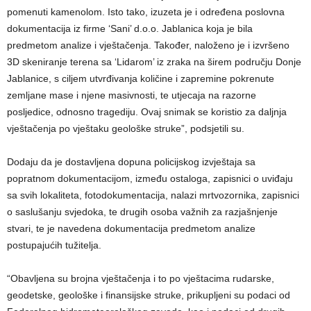
pomenuti kamenolom. Isto tako, izuzeta je i određena poslovna
dokumentacija iz firme ‘Sani’ d.o.o. Jablanica koja je bila
predmetom analize i vještačenja. Također, naloženo je i izvršeno
3D skeniranje terena sa ‘Lidarom’ iz zraka na širem području Donje
Jablanice, s ciljem utvrđivanja količine i zapremine pokrenute
zemljane mase i njene masivnosti, te utjecaja na razorne
posljedice, odnosno tragediju. Ovaj snimak se koristio za daljnja
vještačenja po vještaku geološke struke”, podsjetili su.
Dodaju da je dostavljena dopuna policijskog izvještaja sa
popratnom dokumentacijom, između ostaloga, zapisnici o uviđaju
sa svih lokaliteta, fotodokumentacija, nalazi mrtvozornika, zapisnici
o saslušanju svjedoka, te drugih osoba važnih za razjašnjenje
stvari, te je navedena dokumentacija predmetom analize
postupajućih tužitelja.
“Obavljena su brojna vještačenja i to po vještacima rudarske,
geodetske, geološke i finansijske struke, prikupljeni su podaci od