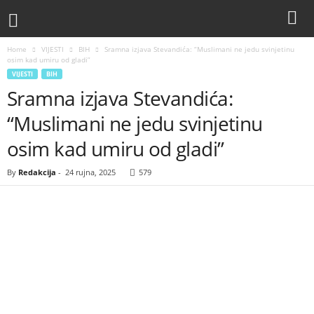
Home
VIJESTI
BIH
Sramna izjava Stevandića: “Muslimani ne jedu svinjetinu
osim kad umiru od gladi”
VIJESTI
BIH
Sramna izjava Stevandića:
“Muslimani ne jedu svinjetinu
osim kad umiru od gladi”
By
Redakcija
-
24 rujna, 2025
579