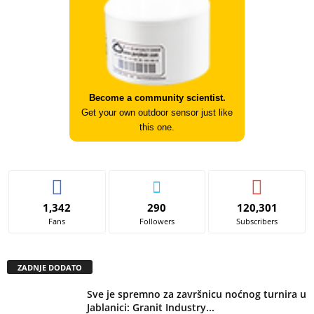
Become a community scientist.
Get your own outdoor sensor just like
this one.
1,342
290
120,301
Fans
Followers
Subscribers
ZADNJE DODATO
Sve je spremno za završnicu noćnog turnira u
Jablanici: Granit Industry...