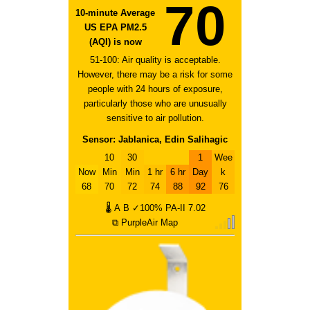
70
10-minute Average
US EPA PM2.5
(AQI) is now
51-100: Air quality is acceptable.
However, there may be a risk for some
people with 24 hours of exposure,
particularly those who are unusually
sensitive to air pollution.
Sensor: Jablanica, Edin Salihagic
10
30
1
Wee
Now
Min
Min
1 hr
6 hr
Day
k
68
70
72
74
88
92
76
🌡
A
B
✓100%
PA-II
7.02
⧉ PurpleAir Map