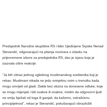
Predsjednik Narodne skupštine RS i lider Ujedinjene Srpske Nenad
Stevandić, odgovarajući na pitanja novinara o izlasku na
prijevremene izbore za predsjednika RS, dao je izjavu koja je
izazvala oštre reakcije.
“Ja bih citirao jednog uglednog muslimanskog sveštenika koji je
rekao: Muslimani nikada ne jedu svinjetinu osim u trenutku kada
mogu umrijeti od gladi. Dakle bez obzira na donesene odluke, koje
se mogu mijenjati i biti ovakve ili onakve, mislim da odgovorni ljudi
ne smiju bježati od toga ili ganjati, da kažemo, ostrašćenu
principijelnost”, rekao je Stevandić, pokušavajući obrazložiti