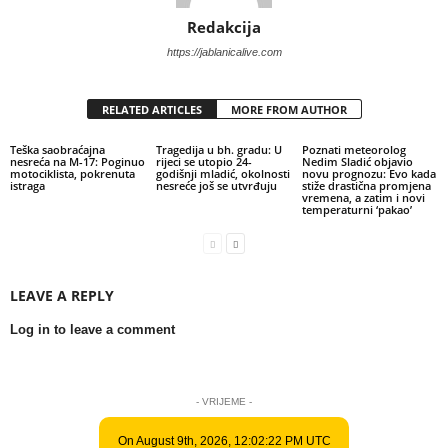
Redakcija
https://jablanicalive.com
RELATED ARTICLES
MORE FROM AUTHOR
Teška saobraćajna
Tragedija u bh. gradu: U
Poznati meteorolog
nesreća na M-17: Poginuo
rijeci se utopio 24-
Nedim Sladić objavio
motociklista, pokrenuta
godišnji mladić, okolnosti
novu prognozu: Evo kada
istraga
nesreće još se utvrđuju
stiže drastična promjena
vremena, a zatim i novi
temperaturni ‘pakao’
LEAVE A REPLY
Log in to leave a comment
- VRIJEME -
On August 9th, 2026, 12:02:22 PM UTC