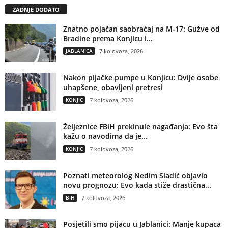
ZADNJE DODATO
Znatno pojačan saobraćaj na M-17: Gužve od
Bradine prema Konjicu i...
JABLANICA
7 kolovoza, 2026
Nakon pljačke pumpe u Konjicu: Dvije osobe
uhapšene, obavljeni pretresi
KONJIC
7 kolovoza, 2026
Željeznice FBiH prekinule nagađanja: Evo šta
kažu o navodima da je...
KONJIC
7 kolovoza, 2026
Poznati meteorolog Nedim Sladić objavio
novu prognozu: Evo kada stiže drastična...
BIH
7 kolovoza, 2026
Posjetili smo pijacu u Jablanici: Manje kupaca