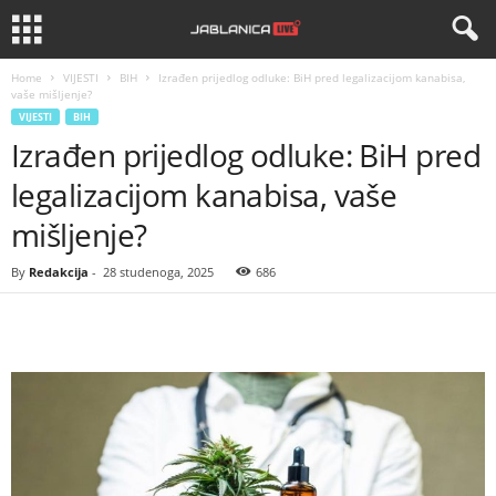
Home
VIJESTI
BIH
Izrađen prijedlog odluke: BiH pred legalizacijom kanabisa,
vaše mišljenje?
VIJESTI
BIH
Izrađen prijedlog odluke: BiH pred
legalizacijom kanabisa, vaše
mišljenje?
By
Redakcija
-
28 studenoga, 2025
686