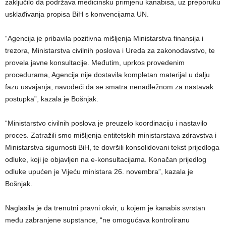
zaključilo da podržava medicinsku primjenu kanabisa, uz preporuku
usklađivanja propisa BiH s konvencijama UN.
“Agencija je pribavila pozitivna mišljenja Ministarstva finansija i
trezora, Ministarstva civilnih poslova i Ureda za zakonodavstvo, te
provela javne konsultacije. Međutim, uprkos provedenim
procedurama, Agencija nije dostavila kompletan materijal u dalju
fazu usvajanja, navodeći da se smatra nenadležnom za nastavak
postupka”, kazala je Bošnjak.
“Ministarstvo civilnih poslova je preuzelo koordinaciju i nastavilo
proces. Zatražili smo mišljenja entitetskih ministarstava zdravstva i
Ministarstva sigurnosti BiH, te dovršili konsolidovani tekst prijedloga
odluke, koji je objavljen na e-konsultacijama. Konačan prijedlog
odluke upućen je Vijeću ministara 26. novembra”, kazala je
Bošnjak.
Naglasila je da trenutni pravni okvir, u kojem je kanabis svrstan
među zabranjene supstance, “ne omogućava kontroliranu