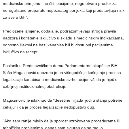
medicinsku primjenu i ne štiti pacijente, nego otvara prostor za
neregulisane preparate nepoznatog porijekla koji predstavljaju rizik
za sve u BiH”.
Predložene izmjene, dodala je, podrazumijevaju stroga pravila
nadzora i korištenje isključivo u skladu s medicinskim indikacijama,
odnosno lijekovi na bazi kanabisa bili bi dostupni pacijentima
isključivo na recept.
Poslanik u Predstavničkom domu Parlamentarne skupštine BiH
Saša Magazinović upozorio je na višegodišnje kašnjenje procesa
legalizacije kanabisa u medicinske svrhe, ocijenivši da je riječ o
ozbiljnoj institucionalnoj obstrukciji.
Magazinović je istaknuo da “desetine hiljada ljudi u stanju potrebe
čekaju” i da je proces legalizacije nedopustivo dug.
“Ako sam ranije mislio da je sporost uzrokovana procedurama ili
tehničkim problemima, danas sam siguran da se radi o