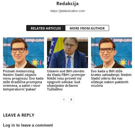
Redakcija
https://jablanicalive.com
RELATED ARTICLES
MORE FROM AUTHOR
Poznati meteorolog
Ustavni sud BiH utvrdio
Evo kada u BiH stiže
Nedim Sladić objavio
da Vlada FBiH i premijer
kratko zahlađenje: Nedim
novu prognozu: Evo kada
Nikšić nisu proveli niz
Sladić otkrio šta nas
stiže drastična promjena
njegovih odluka: Sud
očekuje nakon paklenih
vremena, a zatim i novi
obavijestio državno
vrućina
temperaturni ‘pakao’
Tužilaštvo
LEAVE A REPLY
Log in to leave a comment