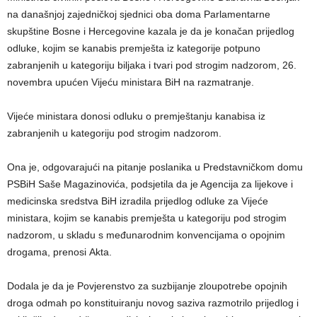
na današnjoj zajedničkoj sjednici oba doma Parlamentarne
skupštine Bosne i Hercegovine kazala je da je konačan prijedlog
odluke, kojim se kanabis premješta iz kategorije potpuno
zabranjenih u kategoriju biljaka i tvari pod strogim nadzorom, 26.
novembra upućen Vijeću ministara BiH na razmatranje.
Vijeće ministara donosi odluku o premještanju kanabisa iz
zabranjenih u kategoriju pod strogim nadzorom.
Ona je, odgovarajući na pitanje poslanika u Predstavničkom domu
PSBiH Saše Magazinovića, podsjetila da je Agencija za lijekove i
medicinska sredstva BiH izradila prijedlog odluke za Vijeće
ministara, kojim se kanabis premješta u kategoriju pod strogim
nadzorom, u skladu s međunarodnim konvencijama o opojnim
drogama, prenosi Akta.
Dodala je da je Povjerenstvo za suzbijanje zloupotrebe opojnih
droga odmah po konstituiranju novog saziva razmotrilo prijedlog i