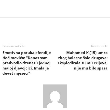
Previous article
Next article
Emotivna poruka efendije
Muhamed K.(15) umro
Hećimovića: “Danas sam
zbog bolesne šale drugova:
predvodio dženazu jednoj
Eksplodirala su mu crijeva,
maloj djevojčici. Imala je
nije mu bilo spasa
devet mjeseci”