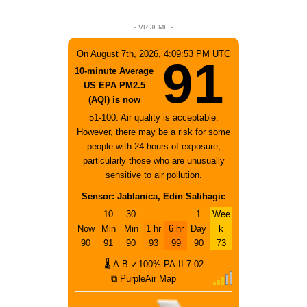
- VRIJEME -
On August 7th, 2026, 4:09:53 PM UTC
91
10-minute Average
US EPA PM2.5
(AQI) is now
51-100: Air quality is acceptable.
However, there may be a risk for some
people with 24 hours of exposure,
particularly those who are unusually
sensitive to air pollution.
Sensor: Jablanica, Edin Salihagic
10
30
1
Wee
Now
Min
Min
1 hr
6 hr
Day
k
90
91
90
93
99
90
73
🌡
A
B
✓100%
PA-II
7.02
⧉ PurpleAir Map