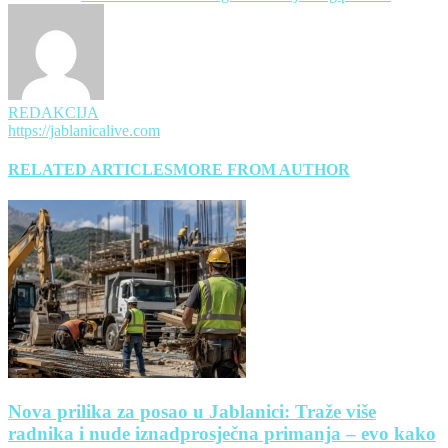
REDAKCIJA
https://jablanicalive.com
RELATED ARTICLES
MORE FROM AUTHOR
Nova prilika za posao u Jablanici: Traže više
radnika i nude iznadprosječna primanja – evo kako