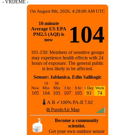
- VRIJEME -
On August 8th, 2026, 4:28:00 AM UTC
10-minute
104
Average US EPA
PM2.5 (AQI) is
now
101-150: Members of sensitive groups
may experience health effects with 24
hours of exposure. The general public
is less likely to be affected.
Sensor: Jablanica, Edin Salihagic
10
30
Now
Min
Min
1 hr
6 hr
1 Day
Week
105
104
105
107
105
93
74
🌡
A
B
✓100%
PA-II
7.02
⧉ PurpleAir Map
Become a community
scientist.
Get your own outdoor sensor