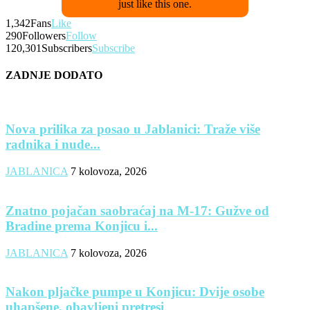
just like this one.
1,342
Fans
Like
290
Followers
Follow
120,301
Subscribers
Subscribe
ZADNJE DODATO
Nova prilika za posao u Jablanici: Traže više
radnika i nude...
JABLANICA
7 kolovoza, 2026
Znatno pojačan saobraćaj na M-17: Gužve od
Bradine prema Konjicu i...
JABLANICA
7 kolovoza, 2026
Nakon pljačke pumpe u Konjicu: Dvije osobe
uhapšene, obavljeni pretresi