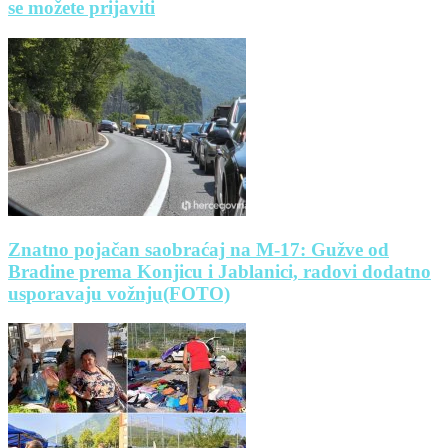
se možete prijaviti
Znatno pojačan saobraćaj na M-17: Gužve od
Bradine prema Konjicu i Jablanici, radovi dodatno
usporavaju vožnju(FOTO)