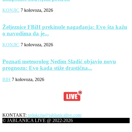
KONJIC
7 kolovoza, 2026
Željeznice FBiH prekinule nagađanja: Evo šta kažu
o navodima da je...
KONJIC
7 kolovoza, 2026
Poznati meteorolog Nedim Sladić objavio novu
prognozu: Evo kada stiže drastična...
BIH
7 kolovoza, 2026
KONTAKT:
redakcija@jablanicalive.com
© JABLANICA LIVE @ 2022-2026