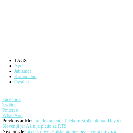
TAGS
Apel
Jablanica
Komunalno
Opstina
Facebook
Twitter
Pinterest
WhatsApp
Previous article
Cure dokumenti: Telekom Srbije ukinuo Hayat u
Sloveniji jer A1 nije platio za RTS
Next article
Početak nove školske godine bez javnog prevoza