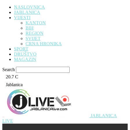
NASLOVNICA
JABLANICA
VIJESTI
KANTON
BIH
REGION
SVIJET
CRNA HRONIKA
SPORT
DRUŠTVO
MAGAZIN
Search
20.7
C
Jablanica
JABLANICA
LIVE