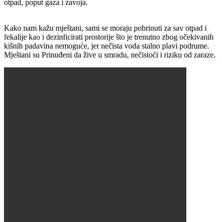
otpad, poput gaza i zavoja.
Kako nam kažu mještani, sami se moraju pobrinuti za sav otpad i
fekalije kao i dezinficirati prostorije što je trenutno zbog očekivanih
kišnih padavina nemoguće, jer nečista voda stalno plavi podrume.
Mještani su Prinuđeni da žive u smradu, nečistoći i riziku od zaraze.