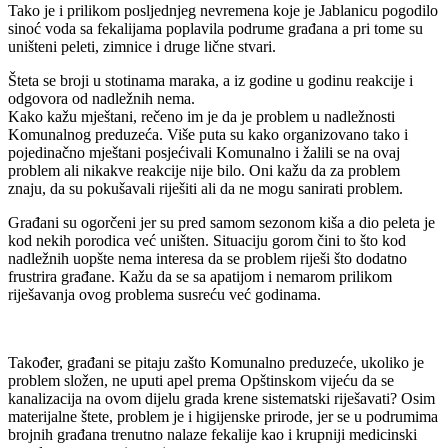
Tako je i prilikom posljednjeg nevremena koje je Jablanicu pogodilo
sinoć voda sa fekalijama poplavila podrume građana a pri tome su
uništeni peleti, zimnice i druge lične stvari.
Šteta se broji u stotinama maraka, a iz godine u godinu reakcije i
odgovora od nadležnih nema.
Kako kažu mještani, rečeno im je da je problem u nadležnosti
Komunalnog preduzeća. Više puta su kako organizovano tako i
pojedinačno mještani posjećivali Komunalno i žalili se na ovaj
problem ali nikakve reakcije nije bilo. Oni kažu da za problem
znaju, da su pokušavali riješiti ali da ne mogu sanirati problem.
Građani su ogorčeni jer su pred samom sezonom kiša a dio peleta je
kod nekih porodica već uništen. Situaciju gorom čini to što kod
nadležnih uopšte nema interesa da se problem riješi što dodatno
frustrira građane. Kažu da se sa apatijom i nemarom prilikom
riješavanja ovog problema susreću već godinama.
Također, građani se pitaju zašto Komunalno preduzeće, ukoliko je
problem složen, ne uputi apel prema Opštinskom vijeću da se
kanalizacija na ovom dijelu grada krene sistematski riješavati? Osim
materijalne štete, problem je i higijenske prirode, jer se u podrumima
brojnih građana trenutno nalaze fekalije kao i krupniji medicinski