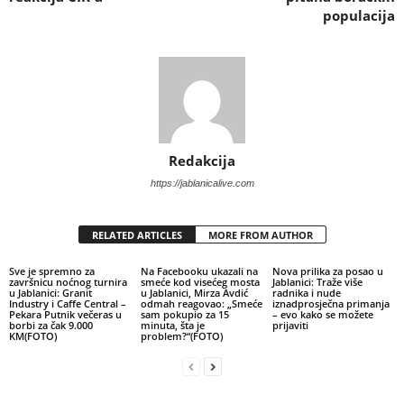
populacija
Redakcija
https://jablanicalive.com
RELATED ARTICLES
MORE FROM AUTHOR
Sve je spremno za
Na Facebooku ukazali na
Nova prilika za posao u
završnicu noćnog turnira
smeće kod visećeg mosta
Jablanici: Traže više
u Jablanici: Granit
u Jablanici, Mirza Avdić
radnika i nude
Industry i Caffe Central –
odmah reagovao: „Smeće
iznadprosječna primanja
Pekara Putnik večeras u
sam pokupio za 15
– evo kako se možete
borbi za čak 9.000
minuta, šta je
prijaviti
KM(FOTO)
problem?“(FOTO)