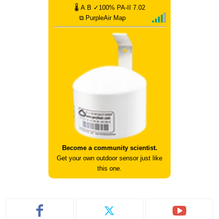
🌡
A
B
✓100%
PA-II
7.02
⧉ PurpleAir Map
Become a community scientist.
Get your own outdoor sensor just like
this one.