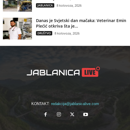
JABLANICA
8 kolovoza, 2026
Danas je Svjetski dan mačaka: Veterinar Emin
Plećić otkriva šta je...
DRUŠTVO
8 kolovoza, 2026
KONTAKT:
redakcija@jablanicalive.com