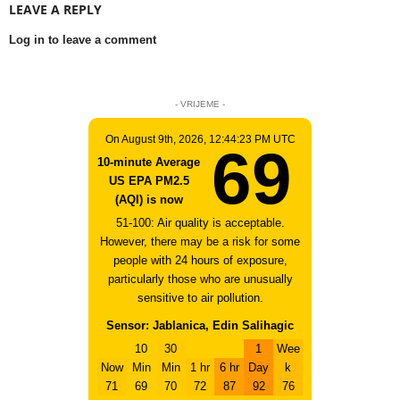
LEAVE A REPLY
Log in to leave a comment
- VRIJEME -
On August 9th, 2026, 12:44:23 PM UTC
69
10-minute Average
US EPA PM2.5
(AQI) is now
51-100: Air quality is acceptable.
However, there may be a risk for some
people with 24 hours of exposure,
particularly those who are unusually
sensitive to air pollution.
Sensor: Jablanica, Edin Salihagic
10
30
1
Wee
Now
Min
Min
1 hr
6 hr
Day
k
71
69
70
72
87
92
76