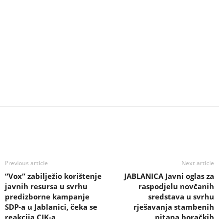
Previous article
Next article
“Vox” zabilježio korištenje
JABLANICA Javni oglas za
javnih resursa u svrhu
raspodjelu novčanih
predizborne kampanje
sredstava u svrhu
SDP-a u Jablanici, čeka se
rješavanja stambenih
reakcija CIK-a
pitana boračkih