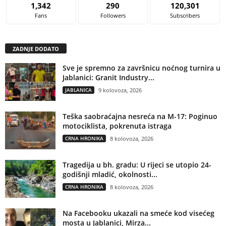
1,342
290
120,301
Fans
Followers
Subscribers
ZADNJE DODATO
Sve je spremno za završnicu noćnog turnira u
Jablanici: Granit Industry...
JABLANICA
9 kolovoza, 2026
Teška saobraćajna nesreća na M-17: Poginuo
motociklista, pokrenuta istraga
CRNA HRONIKA
8 kolovoza, 2026
Tragedija u bh. gradu: U rijeci se utopio 24-
godišnji mladić, okolnosti...
CRNA HRONIKA
8 kolovoza, 2026
Na Facebooku ukazali na smeće kod visećeg
mosta u Jablanici, Mirza...