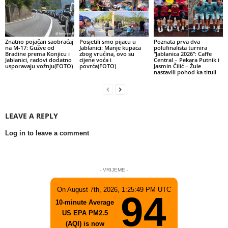
Znatno pojačan saobraćaj
Posjetili smo pijacu u
Poznata prva dva
na M-17: Gužve od
Jablanici: Manje kupaca
polufinalista turnira
Bradine prema Konjicu i
zbog vrućina, ovo su
“Jablanica 2026”: Caffe
Jablanici, radovi dodatno
cijene voća i
Central – Pekara Putnik i
usporavaju vožnju(FOTO)
povrća(FOTO)
Jasmin Čilić – Žule
nastavili pohod ka tituli
LEAVE A REPLY
Log in to leave a comment
- VRIJEME -
On August 7th, 2026, 1:25:49 PM UTC
94
10-minute Average
US EPA PM2.5
(AQI) is now