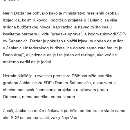
Nerin Dizdar se pohvalio kako je ministarstvo raseljenih osoba i
izbjeglica, kojim rukovodi, podržalo projekte u Jablanici sa više
miliona budžetskog novca. Kao razlog je naveo to što imaju
kvalitetne partnere u vidu “gradske uprave”, a kojom rukovodi SDP-
ov Šabanović. Dizdar je pokušao ublažiti izjavu te dodao da milioni
u Jablanicu iz federalnog budžeta “ne dolaze samo zato što im je
Dado drag”, ali priznaje da je i to jedan od razloga, ako već ne
možemo tvrditi da je jedini.
Nermin Nikšić je u svojstvu premijera FBiH zatražio podršku
građana Jablanice za SDP i Damira Šabanovića, a zauzvrat je
obećao nastavak finansiranja projekata u njihovom gradu.
Odnosno, nema podrške, nema ni para.
Znači, Jablanica može očekavati podršku od federalne vlade samo
ako SDP ostane na vlasti, zaključuje Vox.