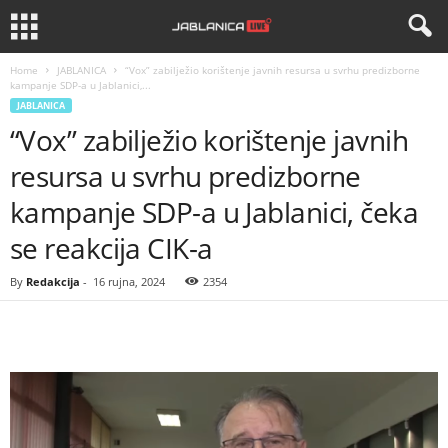
Home
JABLANICA
“Vox” zabilježio korištenje javnih resursa u svrhu predizborne
kampanje SDP-a u Jablanici,...
JABLANICA
“Vox” zabilježio korištenje javnih
resursa u svrhu predizborne
kampanje SDP-a u Jablanici, čeka
se reakcija CIK-a
By
Redakcija
-
16 rujna, 2024
2354