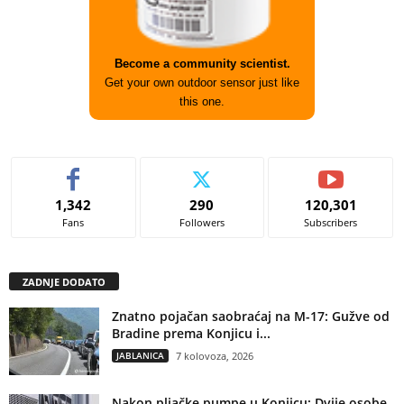
Become a community scientist.
Get your own outdoor sensor just like
this one.
1,342
290
120,301
Fans
Followers
Subscribers
ZADNJE DODATO
Znatno pojačan saobraćaj na M-17: Gužve od
Bradine prema Konjicu i...
JABLANICA
7 kolovoza, 2026
Nakon pljačke pumpe u Konjicu: Dvije osobe