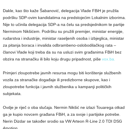
Dakle, kao što kaže Šabanović, delegacija Vlade FBiH je pružila
podršku SDP-ovim kandidatima na predstojećim Lokalnim izborima.
Nije to učinila delegacija SDP-a na čelu sa predsjednikom te partije
Nerminom Nikšićem. Podršku su pružili premijer, ministar energije,
rudarstva i industrije, ministar raseljenih osoba i izbjeglica, ministar
za pitanja boraca i invalida odbrambeno-oslobodilačkog rata –
članovi Vlade koji treba da su na usluzi svim građanima FBiH bez
obzira na stranačku ili bilo koju drugu pripadnost, piše
vox.ba.
Primjeri zloupotrebe javnih resursa mogu biti korištenje službenih
vozila za stranačke događaje ili predizborne skupove, kao i
zloupotrebe funkcija i javnih službenika u kampanji političkih
subjekata.
Ovdje je riječ o oba slučaja. Nermin Nikšić ne izlazi Touarega otkad
ga je kupio novcem građana FBiH, a za svoje i partijske potrebe.
Nerin Dizdar se također srodio sa VW Arteon R-Line 2.0 TDI DSG
4motion.