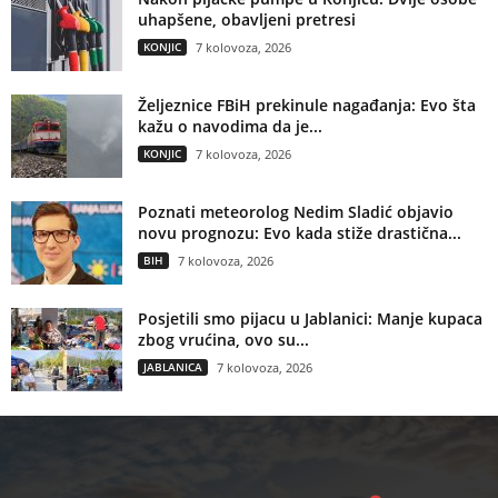
uhapšene, obavljeni pretresi
KONJIC
7 kolovoza, 2026
Željeznice FBiH prekinule nagađanja: Evo šta
kažu o navodima da je...
KONJIC
7 kolovoza, 2026
Poznati meteorolog Nedim Sladić objavio
novu prognozu: Evo kada stiže drastična...
BIH
7 kolovoza, 2026
Posjetili smo pijacu u Jablanici: Manje kupaca
zbog vrućina, ovo su...
JABLANICA
7 kolovoza, 2026