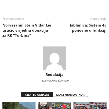
Previous article
Next article
Norvežanin Stein Vidar Lie
Jablanica: Sistem 48
uručio vrijednu donaciju
ponovno u funkciji
za RK “Turbina”
Redakcija
https://jablanicalive.com
RELATED ARTICLES
MORE FROM AUTHOR