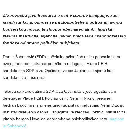
Zloupotreba javnih resursa u svrhe izborne kampanje, kao i
javnih funkcija, odnosi se na zloupotrebe u potrošnji javnog
budžetskog novca, te zloupotrebe materijalnih i ljudskih
resursa institucija, agencija, javnih preduzeća i vanbudžetskih
fondova od strane političkih subjekata.
Damir Šabanović (SDP) načelnik općine Jablanica pohvalio se na
svojoj Facebook stranici podrškom delegacije Vlade FBiH
kandidatima SDP-a za Općinsko vijeće Jablanice i njemu kao
kandidatu za načelnika.
-Skupa sa kandidatima SDP-a za Općinsko vijeće ugostio sam
delegaciju Vlade FBiH, koju su činili: Nermin Nikšić, premijer,
Vedran Lakić, ministar energije, rudarstva i industrije, Nerin Dizdar,
ministar raseljenih osoba i izbjeglica, te Nedžad Lokmić, ministar za
pitanja boraca i invalida odbrambeno-oslobodilačkog rata-
napisao
je Šabanović
.