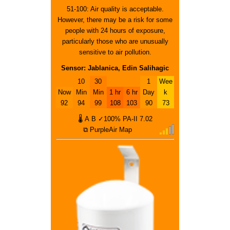
51-100: Air quality is acceptable.
However, there may be a risk for some
people with 24 hours of exposure,
particularly those who are unusually
sensitive to air pollution.
Sensor: Jablanica, Edin Salihagic
10
30
1
Wee
Now
Min
Min
1 hr
6 hr
Day
k
92
94
99
108
103
90
73
🌡
A
B
✓100%
PA-II
7.02
⧉ PurpleAir Map