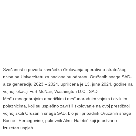
Svečanost u povodu završetka školovanja operativno-strateškog
nivoa na Univerzitetu za nacionalnu odbranu Oružanih snaga SAD-
a za generaciju 2023 – 2024. upriličena je 13. juna 2024. godine na
vojnoj lokaciji Fort McNair, Washington D.C., SAD.
Među mnogobrojnim američkim i međunarodnim vojnim i civilnim
polaznicima, koji su uspješno završili školovanje na ovoj prestižnoj
vojnoj školi Oružanih snaga SAD, bio je i pripadnik Oružanih snaga
Bosne i Hercegovine, pukovnik Almir Halebić koji je ostvario
izuzetan uspjeh.