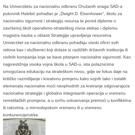
Na Univerzitetu za nacionalnu odbranu Oružanih snaga SAD-a
pukovnik Halebić pohađao je „Dwight D. Eisenhower“, školu za
nacionalnu sigurnost i strategiju resursa te pored diplome o
završenoj školi operativno-strateškog nivoa stekao i diplomu
magistra nauka u oblasti Strategije upravljanja resursima.
Univerzitet za nacionalnu odbranu pohađaju visoki oficiri svih
vidova kao i službenici koji dolaze iz različitih državnih institucija ili
civilnih kompanija koje se bave pitanjem nacionalne sigurnosti. Kao
najprestižnija visoka vojna škola u SAD-u, ista polaznicima
omogućava edukaciju na strateškom nivou, gdje se fokus daje na
kritičko razmišljanje i kreativnu primjenu kako vojnih tako i ostalih
elemenata nacionalne moći neophodnih za kreiranje odgovarajuće
nacionalne strategije i globalno integrisanih operacija u vremenu
remetilačkih promjena, a u svrhu ostvarivanja premoći u konfliktima
ili ratovima, u mirnodopskom vremenu ili u vremenu
konkurencije/utrke.