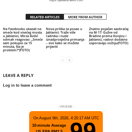
https://jablanicalive.com
RELATED ARTICLES
MORE FROM AUTHOR
Na Facebooku ukazali na
Nova prilika za posao u
Znatno pojačan saobraćaj
smeće kod visećeg mosta
Jablanici: Traže više
na M-17: Gužve od
u Jablanici, Mirza Avdić
radnika i nude
Bradine prema Konjicu i
odmah reagovao: „Smeće
iznadprosječna primanja
Jablanici, radovi dodatno
sam pokupio za 15
– evo kako se možete
usporavaju vožnju(FOTO)
minuta, šta je
prijaviti
problem?“(FOTO)
LEAVE A REPLY
Log in to leave a comment
- VRIJEME -
On August 9th, 2026, 4:20:17 AM UTC
99
10-minute Average
US EPA PM2.5