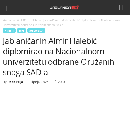
Home
VIJESTI
BIH
Jablaničanin Almir Halebić diplomirao na Nacionalnom
univerzitetu odbrane Oružanih snaga SAD-a
VIJESTI
BIH
JABLANICA
Jablaničanin Almir Halebić
diplomirao na Nacionalnom
univerzitetu odbrane Oružanih
snaga SAD-a
By
Redakcija
-
15 lipnja, 2024
2063