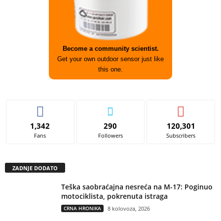
Become a community scientist.
Get your own outdoor sensor just like
this one.
1,342
290
120,301
Fans
Followers
Subscribers
ZADNJE DODATO
Teška saobraćajna nesreća na M-17: Poginuo
motociklista, pokrenuta istraga
CRNA HRONIKA
8 kolovoza, 2026