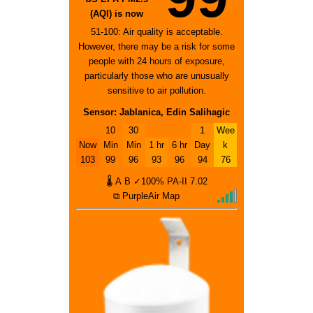
(AQI) is now
51-100: Air quality is acceptable.
However, there may be a risk for some
people with 24 hours of exposure,
particularly those who are unusually
sensitive to air pollution.
Sensor: Jablanica, Edin Salihagic
10
30
1
Wee
Now
Min
Min
1 hr
6 hr
Day
k
103
99
96
93
96
94
76
🌡
A
B
✓100%
PA-II
7.02
⧉ PurpleAir Map