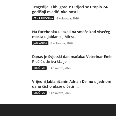
Tragedija u bh. gradu: U rijeci se utopio 24-
godišnji mladić, okolnosti...
CRNA HRONIKA
8 kolovoza, 2026
Na Facebooku ukazali na smeće kod visećeg
mosta u Jablanici, Mirza...
JABLANICA
8 kolovoza, 2026
Danas je Svjetski dan mačaka: Veterinar Emin
Plećić otkriva šta je...
DRUŠTVO
8 kolovoza, 2026
Vrijedni Jablaničanin Adnan Đelmo u jednom
danu čistio ulaze u četiri...
DRUŠTVO
8 kolovoza, 2026