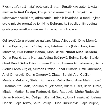
Pjesmu „Vatra Zmaja“ potpisuju
Zlatan Burzić
kao autor teksta i
muzike te
Arel Češljar
, koji je radio aranžman. U projektu je
učestvovao veliki broj afirmisanih i mladih izvođača, a među njima
svoje mjesto pronašao je i Nino Behrem, koji posljednjih godina
gradi prepoznatljivo ime na domaćoj muzičkoj sceni.
Od izvođača u pjesmi se nalaze: Nihad Alibegović, Dino Memić,
Armin Bijedić, Fatmir Sulejmani, Frtutma Kids (Edi i Una), Alen
Mustafić, Elvir Bandić Banda, Dino Džihić,
Nihad Nino Behrem
,
Dunja Fazlić, Lana Hamza, Aldina Beširević, Belma Sakić, Stakleni
Grad Bend (Adila Džindo, Iman Džindo, Emerin Ahmetašević, Samir
Alebić i Ivica Grgić), Selman Dizdar, Ensar Bukarić, Emil Omerović,
Anel Omerović, Danis Omerović, Zlatan Burzić, Arel Češljar,
Mustafa Mekanić, Stefan Komarica, Retro Bend, Amir Mahmutović
– Kamosutra, Mak, Abdulah Mujezinović, Adem Yusef, Berin Tuzlić,
Mladen Mačar, Belma Radoović, Seid Radoović, Meho Radoović,
Dejan Radović, Aid Češljar, Džemal Sejdić, Ajna Hasaković, Belma
Hodžić, Lejla Terzo, Sajra Botulja, Huso Tursunović, Lajla Mujkić,