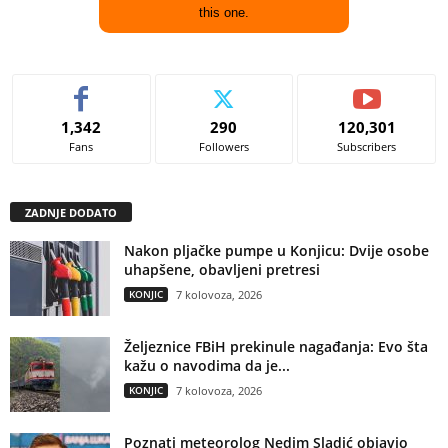
this one.
1,342
290
120,301
Fans
Followers
Subscribers
ZADNJE DODATO
Nakon pljačke pumpe u Konjicu: Dvije osobe
uhapšene, obavljeni pretresi
KONJIC
7 kolovoza, 2026
Željeznice FBiH prekinule nagađanja: Evo šta
kažu o navodima da je...
KONJIC
7 kolovoza, 2026
Poznati meteorolog Nedim Sladić objavio