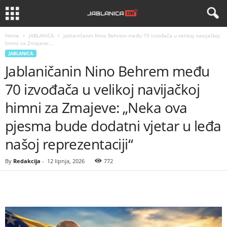
Home
JABLANICA
Jablaničanin Nino Behrem među 70 izvođača u velikoj navijačkoj
himni za Zmajeve:...
JABLANICA
Jablaničanin Nino Behrem među
70 izvođača u velikoj navijačkoj
himni za Zmajeve: „Neka ova
pjesma bude dodatni vjetar u leđa
našoj reprezentaciji“
By
Redakcija
-
12 lipnja, 2026
772