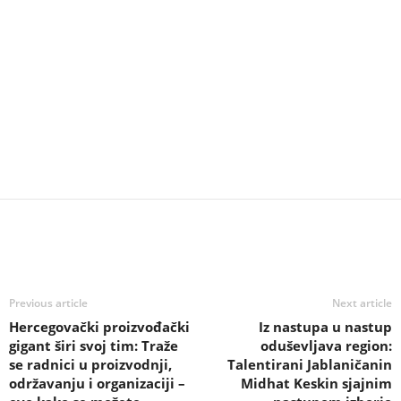
Previous article
Next article
Hercegovački proizvođački
Iz nastupa u nastup
gigant širi svoj tim: Traže
oduševljava region:
se radnici u proizvodnji,
Talentirani Jablaničanin
održavanju i organizaciji –
Midhat Keskin sjajnim