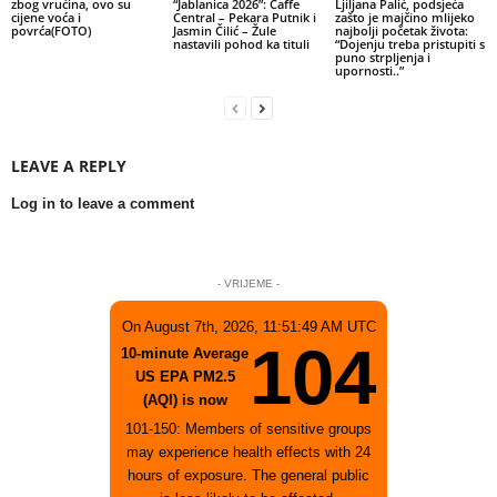
zbog vrućina, ovo su
“Jablanica 2026”: Caffe
Ljiljana Palić, podsjeća
cijene voća i
Central – Pekara Putnik i
zašto je majčino mlijeko
povrća(FOTO)
Jasmin Čilić – Žule
najbolji početak života:
nastavili pohod ka tituli
“Dojenju treba pristupiti s
puno strpljenja i
upornosti..”
LEAVE A REPLY
Log in to leave a comment
- VRIJEME -
On August 7th, 2026, 11:51:49 AM UTC
104
10-minute Average
US EPA PM2.5
(AQI) is now
101-150: Members of sensitive groups
may experience health effects with 24
hours of exposure. The general public