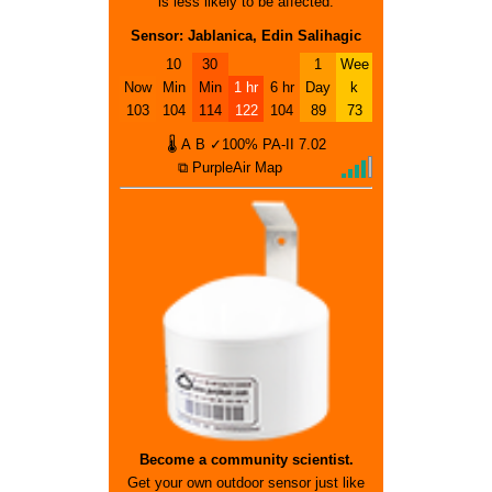
is less likely to be affected.
Sensor: Jablanica, Edin Salihagic
10
30
1
Wee
Now
Min
Min
1 hr
6 hr
Day
k
103
104
114
122
104
89
73
🌡
A
B
✓100%
PA-II
7.02
⧉ PurpleAir Map
Become a community scientist.
Get your own outdoor sensor just like