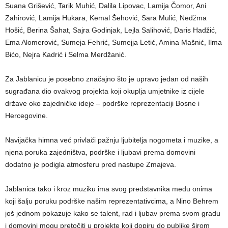
Suana Grišević, Tarik Muhić, Dalila Lipovac, Lamija Čomor, Ani
Zahirović, Lamija Hukara, Kemal Šehović, Sara Mulić, Nedžma
Hošić, Berina Šahat, Sajra Godinjak, Lejla Salihović, Daris Hadžić,
Ema Alomerović, Sumeja Fehrić, Sumejja Letić, Amina Mašnić, Ilma
Bićo, Nejra Kadrić i Selma Merdžanić.
Za Jablanicu je posebno značajno što je upravo jedan od naših
sugrađana dio ovakvog projekta koji okuplja umjetnike iz cijele
države oko zajedničke ideje – podrške reprezentaciji Bosne i
Hercegovine.
Navijačka himna već privlači pažnju ljubitelja nogometa i muzike, a
njena poruka zajedništva, podrške i ljubavi prema domovini
dodatno je podigla atmosferu pred nastupe Zmajeva.
Jablanica tako i kroz muziku ima svog predstavnika među onima
koji šalju poruku podrške našim reprezentativcima, a Nino Behrem
još jednom pokazuje kako se talent, rad i ljubav prema svom gradu
i domovini mogu pretočiti u projekte koji dopiru do publike širom