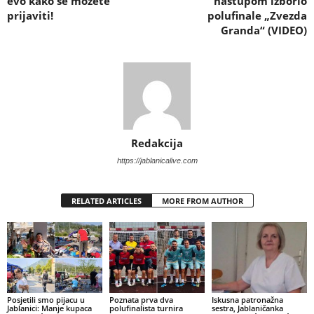
evo kako se možete
nastupom izborio
prijaviti!
polufinale „Zvezda
Granda“ (VIDEO)
Redakcija
https://jablanicalive.com
RELATED ARTICLES
MORE FROM AUTHOR
Posjetili smo pijacu u
Poznata prva dva
Iskusna patronažna
Jablanici: Manje kupaca
polufinalista turnira
sestra, Jablaničanka