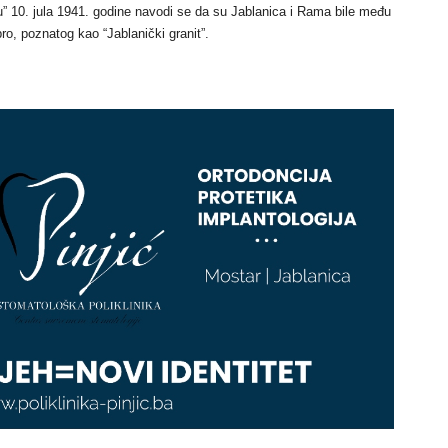
” 10. jula 1941. godine navodi se da su Jablanica i Rama bile među
o, poznatog kao “Jablanički granit”.