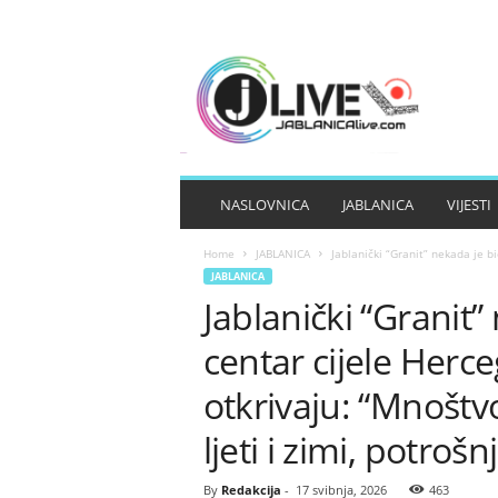
J
A
B
L
A
N
I
NASLOVNICA
JABLANICA
VIJESTI
C
A
Home
JABLANICA
Jablanički “Granit” nekada je bio
L
JABLANICA
I
Jablanički “Granit”
V
E
centar cijele Herce
otkrivaju: “Mnoštv
ljeti i zimi, potro
By
Redakcija
-
17 svibnja, 2026
463