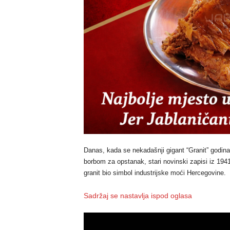
Danas, kada se nekadašnji gigant “Granit” godin
borbom za opstanak, stari novinski zapisi iz 19
granit bio simbol industrijske moći Hercegovine.
Sadržaj se nastavlja ispod oglasa