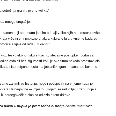
 potrošnja granita je vrlo velika.”
eda mnogo drugačije.
nd i kamen koji se smatra jednim od najkvalitetnijih na prostoru bivše
raja više nije ni približno onakva kakva je bila u vrijeme kada su
rodica živjele od rada u “Granitu”.
 kroz tešku ekonomsku situaciju, stečajne postupke i borbu za
odine ostajali bez sigurnosti koju je ova firma nekada predstavljala.
kada nisu potpuno nestali, a jablanički granit i danas se koristi u
samo zanimljivu historiju, nego i podsjetnik na vrijeme kada je
centara Hercegovine — mjesto u kojem se radilo ljeti i zimi, gdje su
n iz hercegovačkih planina odlazio širom države.
a portal ustupila je profesorica historije Sanita Imamović.