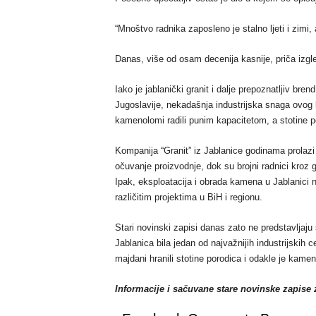
“Mnoštvo radnika zaposleno je stalno ljeti i zimi, a
Danas, više od osam decenija kasnije, priča izgl
Iako je jablanički granit i dalje prepoznatljiv bre
Jugoslavije, nekadašnja industrijska snaga ovog k
kamenolomi radili punim kapacitetom, a stotine po
Kompanija “Granit” iz Jablanice godinama prolazi
očuvanje proizvodnje, dok su brojni radnici kroz g
Ipak, eksploatacija i obrada kamena u Jablanici ni
različitim projektima u BiH i regionu.
Stari novinski zapisi danas zato ne predstavljaju 
Jablanica bila jedan od najvažnijih industrijskih 
majdani hranili stotine porodica i odakle je kame
Informacije i sačuvane stare novinske zapise z