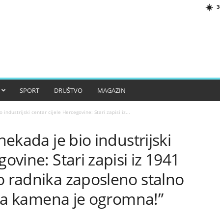
3
SPORT
DRUŠTVO
MAGAZIN
 industrijski centar cijele Hercegovine: Stari zapisi iz...
 nekada je bio industrijski
govine: Stari zapisi iz 1941
o radnika zaposleno stalno
šnja kamena je ogromna!”