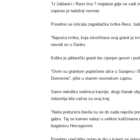
“U Jablanici i Rami ima 7 majdana gdje se vadi ova
zapisao je tadašnji novinar.
Posebno se isticala zagrebačka tvrtka Ress, tada
“Najveća tvrtka, koja iskorištava ovaj granit je t
navodi se u članku.
Koliko je jablanički granit bio cijenjen govori i 
“Ovim su granitom popločene ulice u Sarajevu i 
Domovine”, piše u starom novinskom zapisu.
Samo nekoliko sedmica kasnije, drugi članak obja
industrija bila važna za ovaj kraj.
“Naša poduzeća bavila su se do sada najviše pro
gabro. Taj se kamen nalazi u velikim količinama 
bogatstvu Hercegovine.
Posebno upečatljiv ostao je dio u kojem se opisuj