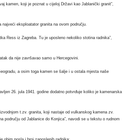
j kamen, koji je poznat u cijeloj Državi kao Jablanički granit”,
 najveći eksploatator granita na ovom području.
vrtka Ress iz Zagreba. Tu je uposleno nekoliko stotina radnika”,
podatak da nije završavao samo u Hercegovini.
Beogradu, a osim toga kamen se šalje i u ostala mjesta naše
vljen 26. jula 1941. godine dodatno potvrđuje koliko je kamenarska
izvodnjom t.zv. granita, koji nastaje od vulkanskog kamena zv.
na području od Jablanice do Konjica”, navodi se u tekstu o rudnom
e obim posla i broj zaposlenih radnika: