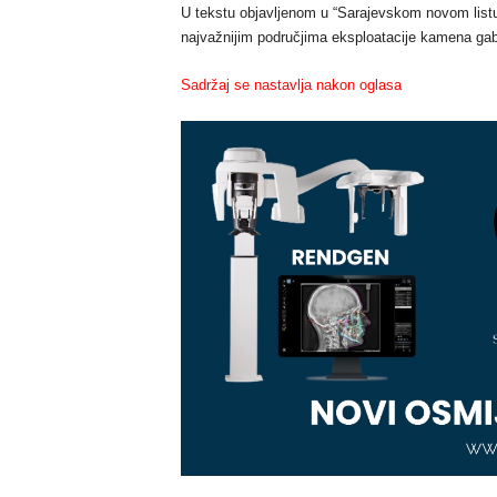
U tekstu objavljenom u “Sarajevskom novom listu
najvažnijim područjima eksploatacije kamena gabr
Sadržaj se nastavlja nakon oglasa