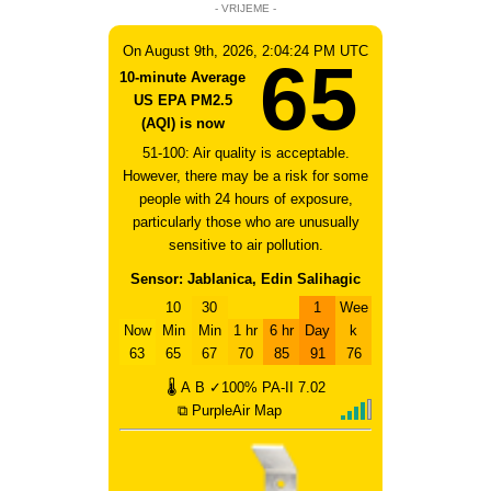
- VRIJEME -
On August 9th, 2026, 2:04:24 PM UTC
65
10-minute Average
US EPA PM2.5
(AQI) is now
51-100: Air quality is acceptable.
However, there may be a risk for some
people with 24 hours of exposure,
particularly those who are unusually
sensitive to air pollution.
Sensor: Jablanica, Edin Salihagic
10
30
1
Wee
Now
Min
Min
1 hr
6 hr
Day
k
63
65
67
70
85
91
76
🌡
A
B
✓100%
PA-II
7.02
⧉ PurpleAir Map