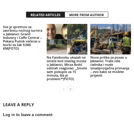
RELATED ARTICLES
MORE FROM AUTHOR
Sve je spremno za
završnicu noćnog turnira
u Jablanici: Granit
Industry i Caffe Central –
Pekara Putnik večeras u
borbi za čak 9.000
KM(FOTO)
Na Facebooku ukazali na
Nova prilika za posao u
smeće kod visećeg mosta
Jablanici: Traže više
u Jablanici, Mirza Avdić
radnika i nude
odmah reagovao: „Smeće
iznadprosječna primanja
sam pokupio za 15
– evo kako se možete
minuta, šta je
prijaviti
problem?“(FOTO)
LEAVE A REPLY
Log in to leave a comment