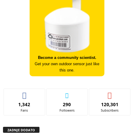
Become a community scientist.
Get your own outdoor sensor just like
this one.
1,342
290
120,301
Fans
Followers
Subscribers
ZADNJE DODATO