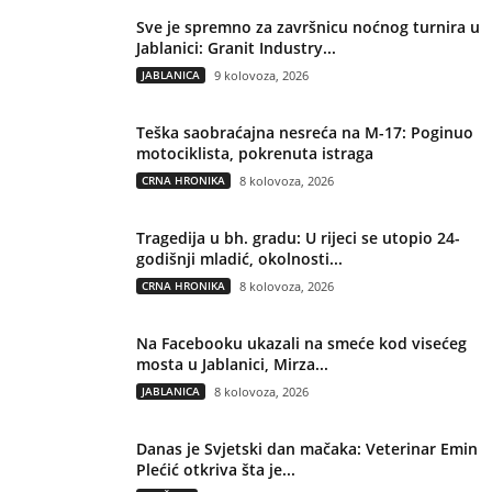
Sve je spremno za završnicu noćnog turnira u
Jablanici: Granit Industry...
JABLANICA
9 kolovoza, 2026
Teška saobraćajna nesreća na M-17: Poginuo
motociklista, pokrenuta istraga
CRNA HRONIKA
8 kolovoza, 2026
Tragedija u bh. gradu: U rijeci se utopio 24-
godišnji mladić, okolnosti...
CRNA HRONIKA
8 kolovoza, 2026
Na Facebooku ukazali na smeće kod visećeg
mosta u Jablanici, Mirza...
JABLANICA
8 kolovoza, 2026
Danas je Svjetski dan mačaka: Veterinar Emin
Plećić otkriva šta je...