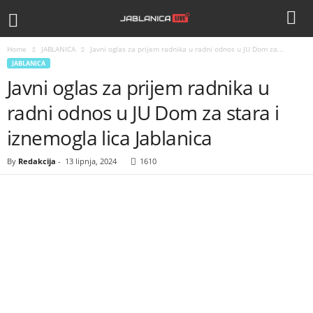
Home
JABLANICA
Javni oglas za prijem radnika u radni odnos u JU Dom za...
JABLANICA
Javni oglas za prijem radnika u
radni odnos u JU Dom za stara i
iznemogla lica Jablanica
By
Redakcija
-
13 lipnja, 2024
1610