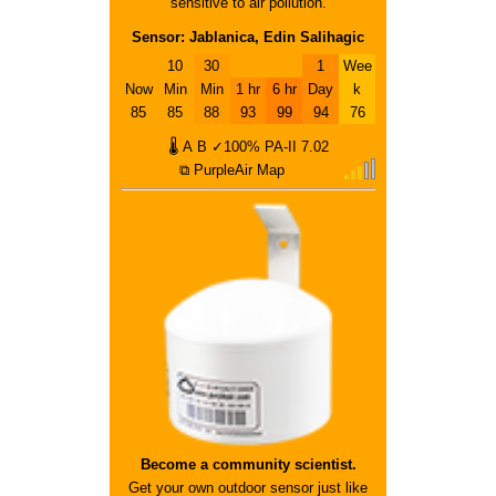
sensitive to air pollution.
Sensor: Jablanica, Edin Salihagic
10
30
1
Wee
Now
Min
Min
1 hr
6 hr
Day
k
85
85
88
93
99
94
76
🌡
A
B
✓100%
PA-II
7.02
⧉ PurpleAir Map
Become a community scientist.
Get your own outdoor sensor just like