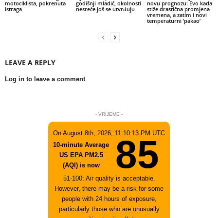
motociklista, pokrenuta
godišnji mladić, okolnosti
novu prognozu: Evo kada
istraga
nesreće još se utvrđuju
stiže drastična promjena
vremena, a zatim i novi
temperaturni ‘pakao’
LEAVE A REPLY
Log in to leave a comment
- VRIJEME -
On August 8th, 2026, 11:10:13 PM UTC
85
10-minute Average
US EPA PM2.5
(AQI) is now
51-100: Air quality is acceptable.
However, there may be a risk for some
people with 24 hours of exposure,
particularly those who are unusually