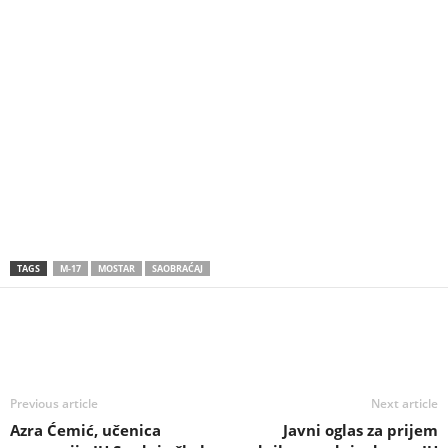
TAGS
M-17
MOSTAR
SAOBRAĆAJ
Previous article
Next article
Azra Ćemić, učenica
Javni oglas za prijem