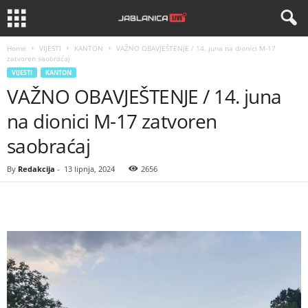
Home
VIJESTI
KANTON
VAŽNO OBAVJEŠTENJE / 14. juna na dionici M-17
zatvoren saobraćaj
VIJESTI
KANTON
VAŽNO OBAVJEŠTENJE / 14. juna
na dionici M-17 zatvoren
saobraćaj
By
Redakcija
-
13 lipnja, 2024
2656