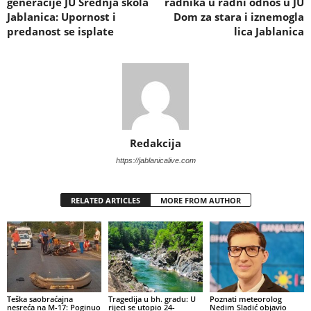
generacije JU Srednja škola
radnika u radni odnos u JU
Jablanica: Upornost i
Dom za stara i iznemogla
predanost se isplate
lica Jablanica
Redakcija
https://jablanicalive.com
RELATED ARTICLES
MORE FROM AUTHOR
Teška saobraćajna
Tragedija u bh. gradu: U
Poznati meteorolog
nesreća na M-17: Poginuo
rijeci se utopio 24-
Nedim Sladić objavio