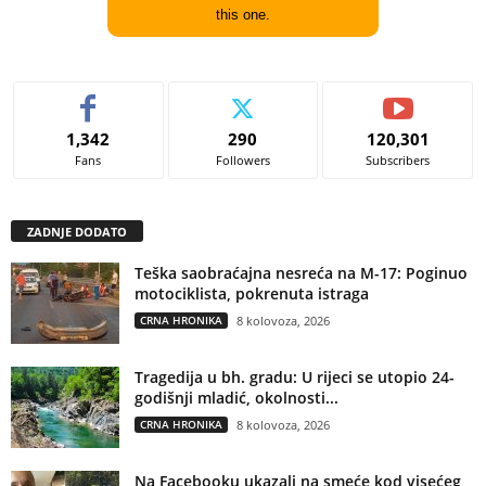
this one.
1,342
290
120,301
Fans
Followers
Subscribers
ZADNJE DODATO
Teška saobraćajna nesreća na M-17: Poginuo
motociklista, pokrenuta istraga
CRNA HRONIKA
8 kolovoza, 2026
Tragedija u bh. gradu: U rijeci se utopio 24-
godišnji mladić, okolnosti...
CRNA HRONIKA
8 kolovoza, 2026
Na Facebooku ukazali na smeće kod visećeg