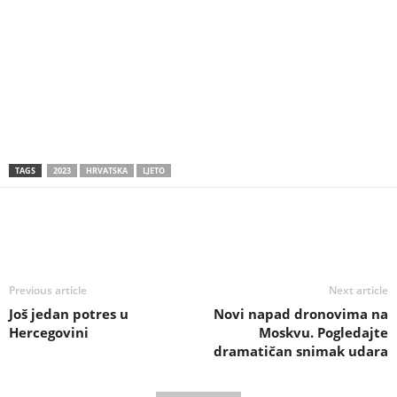
TAGS
2023
HRVATSKA
LJETO
Previous article
Next article
Još jedan potres u
Novi napad dronovima na
Hercegovini
Moskvu. Pogledajte
dramatičan snimak udara