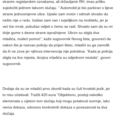
stranim registarskim oznakama, ali državljanin RH, imao priliku
svjedočiti jednom takvom slučaju. ” Automobil je bio parkiran s lijeve
strane jednosmjerne ulice. Upalio sam motor i odmah shvatio da
nešto nije u redu. Izašao sam van i svjetiljkom na mobitelu, jer je
već bio mrak, pokušao vidjeti o čemu se radi. Shvatio sam da su mi
dvije gume s desne strane ispražnjene. Ubrzo su stigla dva
mladića, nudeći pomoć”, kaže sugovornik Novog lista, govoreći da
nakon što je nazvao policiju da prijavi štetu, mladići su ga zamolili
da ih ne zove jer njihova intervencija nije potrebna. ”Kada je policija
stigla na lice mjesta, dvojica mladića su odjednom nestala”, govori
sugovornik.
Dodaje da su se mladići prvo zbunili kada su čuli hrvatski jezik, jer
to nisu očekivali. Tražili 420 eura ”Objektivno, postoji nekoliko
elemenata u cijelom tom slučaju koji mogu potaknuti sumnje, iako
nema dokaza, odnosno konkretnih dokaza o povezanosti ta dva
slučaja.