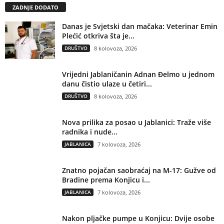
ZADNJE DODATO
Danas je Svjetski dan mačaka: Veterinar Emin
Plećić otkriva šta je...
DRUŠTVO
8 kolovoza, 2026
Vrijedni Jablaničanin Adnan Đelmo u jednom
danu čistio ulaze u četiri...
DRUŠTVO
8 kolovoza, 2026
Nova prilika za posao u Jablanici: Traže više
radnika i nude...
JABLANICA
7 kolovoza, 2026
Znatno pojačan saobraćaj na M-17: Gužve od
Bradine prema Konjicu i...
JABLANICA
7 kolovoza, 2026
Nakon pljačke pumpe u Konjicu: Dvije osobe