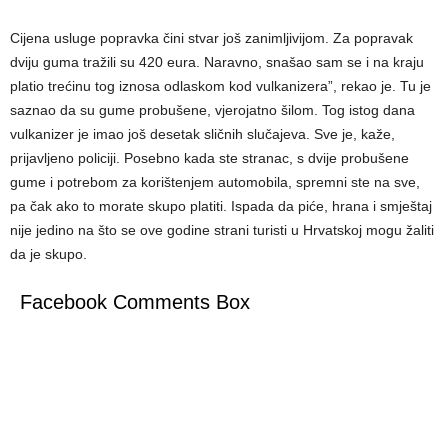
Cijena usluge popravka čini stvar još zanimljivijom. Za popravak
dviju guma tražili su 420 eura. Naravno, snašao sam se i na kraju
platio trećinu tog iznosa odlaskom kod vulkanizera”, rekao je. Tu je
saznao da su gume probušene, vjerojatno šilom. Tog istog dana
vulkanizer je imao još desetak sličnih slučajeva. Sve je, kaže,
prijavljeno policiji. Posebno kada ste stranac, s dvije probušene
gume i potrebom za korištenjem automobila, spremni ste na sve,
pa čak ako to morate skupo platiti. Ispada da piće, hrana i smještaj
nije jedino na što se ove godine strani turisti u Hrvatskoj mogu žaliti
da je skupo.
Facebook Comments Box