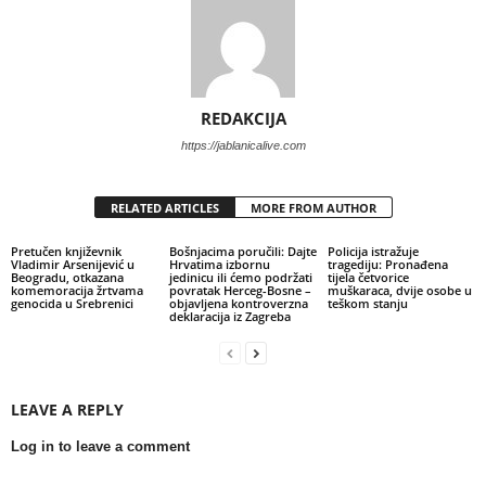
REDAKCIJA
https://jablanicalive.com
RELATED ARTICLES
MORE FROM AUTHOR
Pretučen književnik
Bošnjacima poručili: Dajte
Policija istražuje
Vladimir Arsenijević u
Hrvatima izbornu
tragediju: Pronađena
Beogradu, otkazana
jedinicu ili ćemo podržati
tijela četvorice
komemoracija žrtvama
povratak Herceg-Bosne –
muškaraca, dvije osobe u
genocida u Srebrenici
objavljena kontroverzna
teškom stanju
deklaracija iz Zagreba
LEAVE A REPLY
Log in to leave a comment