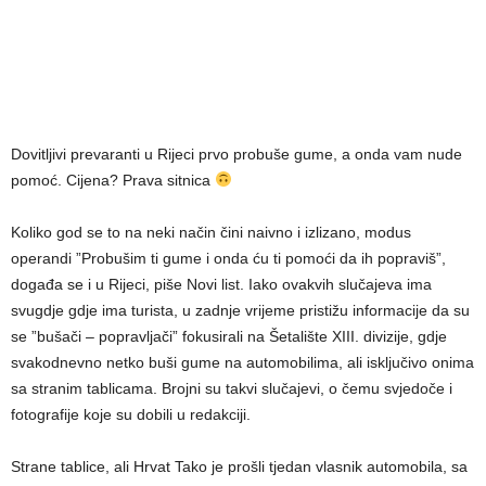
Dovitljivi prevaranti u Rijeci prvo probuše gume, a onda vam nude
pomoć. Cijena? Prava sitnica
Koliko god se to na neki način čini naivno i izlizano, modus
operandi ”Probušim ti gume i onda ću ti pomoći da ih popraviš”,
događa se i u Rijeci, piše Novi list. Iako ovakvih slučajeva ima
svugdje gdje ima turista, u zadnje vrijeme pristižu informacije da su
se ”bušači – popravljači” fokusirali na Šetalište XIII. divizije, gdje
svakodnevno netko buši gume na automobilima, ali isključivo onima
sa stranim tablicama. Brojni su takvi slučajevi, o čemu svjedoče i
fotografije koje su dobili u redakciji.
Strane tablice, ali Hrvat Tako je prošli tjedan vlasnik automobila, sa