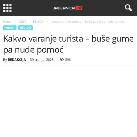
Home
VIJESTI
REGION
Kakvo varanje turista – buše gume pa nude pomoć
VIJESTI
REGION
Kakvo varanje turista – buše gume
pa nude pomoć
By
REDAKCIJA
-
30 srpnja, 2023
896