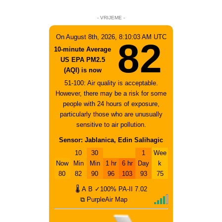
- VRIJEME -
On August 8th, 2026, 8:10:03 AM UTC
82
10-minute Average
US EPA PM2.5
(AQI) is now
51-100: Air quality is acceptable.
However, there may be a risk for some
people with 24 hours of exposure,
particularly those who are unusually
sensitive to air pollution.
Sensor: Jablanica, Edin Salihagic
10
30
1
Wee
Now
Min
Min
1 hr
6 hr
Day
k
80
82
90
96
103
93
75
🌡
A
B
✓100%
PA-II
7.02
⧉ PurpleAir Map