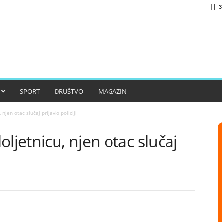
3
SPORT
DRUŠTVO
MAGAZIN
njen otac slučaj prijavio policiji
ljetnicu, njen otac slučaj