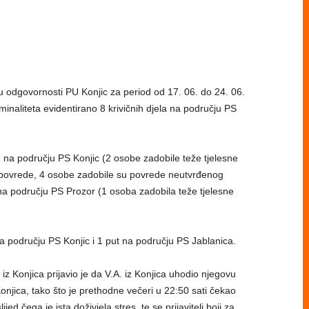
ju odgovornosti PU Konjic za period od 17. 06. do 24. 06.
minaliteta evidentirano 8 krivičnih djela na području PS
 na području PS Konjic (2 osobe zadobile teže tjelesne
 povrede, 4 osobe zadobile su povrede neutvrđenog
na području PS Prozor (1 osoba zadobila teže tjelesne
na području PS Konjic i 1 put na području PS Jablanica.
iz Konjica prijavio je da V.A. iz Konjica uhodio njegovu
Konjica, tako što je prethodne večeri u 22:50 sati čekao
jed čega je ista doživjela stres, te se prijavitelj boji za