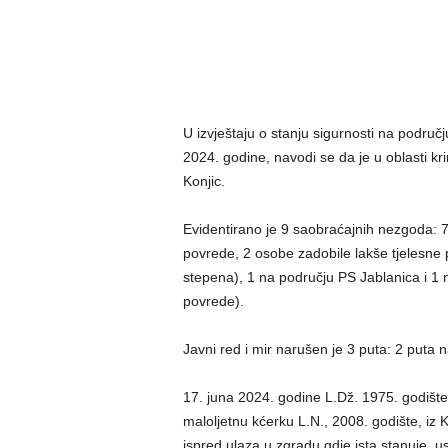
U izvještaju o stanju sigurnosti na područ
2024. godine, navodi se da je u oblasti kri
Konjic.
Evidentirano je 9 saobraćajnih nezgoda: 7
povrede, 2 osobe zadobile lakše tjelesne
stepena), 1 na području PS Jablanica i 1 
povrede).
Javni red i mir narušen je 3 puta: 2 puta 
17. juna 2024. godine L.Dž. 1975. godište 
maloljetnu kćerku L.N., 2008. godište, iz 
ispred ulaza u zgradu gdje ista stanuje, usli