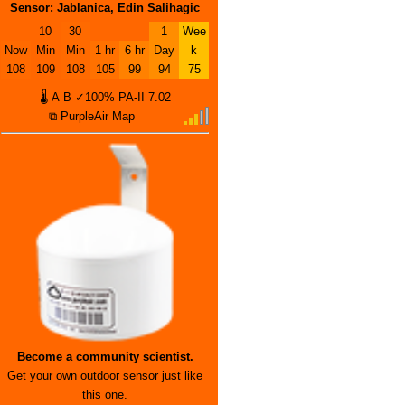
Sensor: Jablanica, Edin Salihagic
10
30
1
Wee
Now
Min
Min
1 hr
6 hr
Day
k
108
109
108
105
99
94
75
🌡
A
B
✓100%
PA-II
7.02
⧉ PurpleAir Map
Become a community scientist.
Get your own outdoor sensor just like
this one.