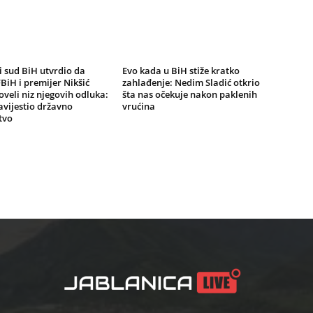
 sud BiH utvrdio da
Evo kada u BiH stiže kratko
BiH i premijer Nikšić
zahlađenje: Nedim Sladić otkrio
oveli niz njegovih odluka:
šta nas očekuje nakon paklenih
vijestio državno
vrućina
tvo