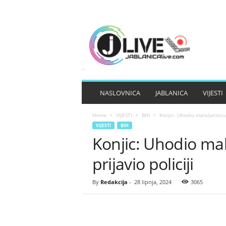
J
A
B
L
A
N
I
NASLOVNICA
JABLANICA
VIJESTI
C
A
Home
VIJESTI
BIH
Konjic: Uhodio maloljetnicu, 
L
VIJESTI
BIH
I
Konjic: Uhodio malo
V
E
prijavio policiji
By
Redakcija
-
28 lipnja, 2024
3065