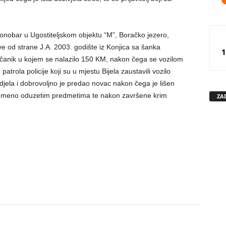
konobar u Ugostiteljskom objektu “M”, Boračko jezero,
ave od strane J.A. 2003. godište iz Konjica sa šanka
1
čanik u kojem se nalazilo 150 KM, nakon čega se vozilom
trola policije koji su u mjestu Bijela zaustavili vozilo
 djela i dobrovoljno je predao novac nakon čega je lišen
vremeno oduzetim predmetima te nakon završene krim
ZA