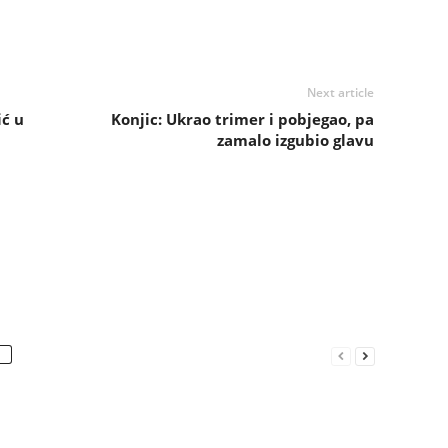
Next article
ć u
Konjic: Ukrao trimer i pobjegao, pa
zamalo izgubio glavu