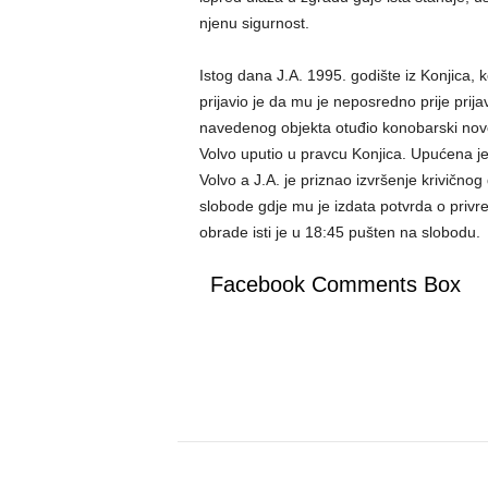
njenu sigurnost.
Istog dana J.A. 1995. godište iz Konjica, 
prijavio je da mu je neposredno prije prij
navedenog objekta otuđio konobarski nov
Volvo uputio u pravcu Konjica. Upućena je pa
Volvo a J.A. je priznao izvršenje krivičnog
slobode gdje mu je izdata potvrda o pri
obrade isti je u 18:45 pušten na slobodu.
Facebook Comments Box