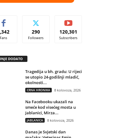
,342
290
120,301
Fans
Followers
Subscribers
DNJE DODATO
Tragedija u bh. gradu: U rijeci
se utopio 24-godišnji mladić,
okolnosti...
CRNA HRONIKA
8 kolovoza, 2026
Na Facebooku ukazali na
smeće kod visećeg mosta u
Jablanici, Mirza...
JABLANICA
8 kolovoza, 2026
Danas je Svjetski dan
mačaka: Veterinar Emin