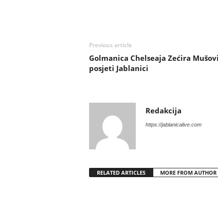
Previous article
Golmanica Chelseaja Zećira Mušovi
posjeti Jablanici
Redakcija
https://jablanicalive.com
RELATED ARTICLES
MORE FROM AUTHOR