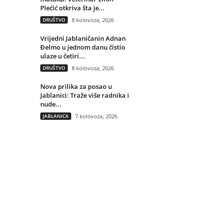
Plećić otkriva šta je...
DRUŠTVO
8 kolovoza, 2026
Vrijedni Jablaničanin Adnan
Đelmo u jednom danu čistio
ulaze u četiri...
DRUŠTVO
8 kolovoza, 2026
Nova prilika za posao u
Jablanici: Traže više radnika i
nude...
JABLANICA
7 kolovoza, 2026