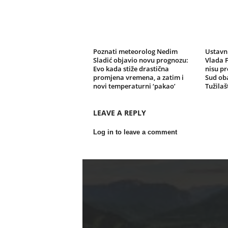
Poznati meteorolog Nedim
Ustavni
Sladić objavio novu prognozu:
Vlada F
Evo kada stiže drastična
nisu pr
promjena vremena, a zatim i
Sud oba
novi temperaturni ‘pakao’
Tužilaš
LEAVE A REPLY
Log in to leave a comment