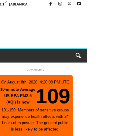
C
JABLANICA
1.1
- VRIJEME -
On August 8th, 2026, 4:20:08 PM UTC
109
10-minute Average
US EPA PM2.5
(AQI) is now
101-150: Members of sensitive groups
may experience health effects with 24
hours of exposure. The general public
is less likely to be affected.