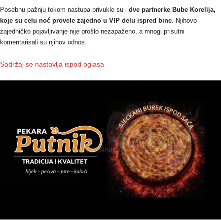
Posebnu pažnju tokom nastupa privukle su i
dve partnerke Bube Korelija,
koje su celu noć provele zajedno u VIP delu ispred bine
. Njihovo
zajedničko pojavljivanje nije prošlo nezapaženo, a mnogi prisutni
komentarisali su njihov odnos.
Sadržaj se nastavlja ispod oglasa