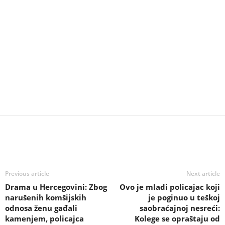
Previous article
Next article
Drama u Hercegovini: Zbog
Ovo je mladi policajac koji
narušenih komšijskih
je poginuo u teškoj
odnosa ženu gađali
saobraćajnoj nesreći:
kamenjem, policajca
Kolege se opraštaju od