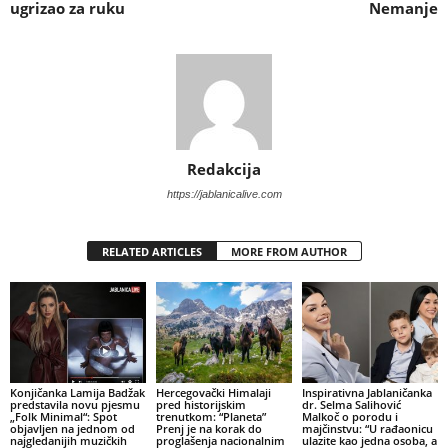
ugrizao za ruku
Nemanje
Redakcija
https://jablanicalive.com
RELATED ARTICLES
MORE FROM AUTHOR
Konjičanka Lamija Badžak
Hercegovački Himalaji
Inspirativna Jablaničanka
predstavila novu pjesmu
pred historijskim
dr. Selma Salihović
„Folk Minimal“: Spot
trenutkom: “Planeta”
Malkoč o porodu i
objavljen na jednom od
Prenj je na korak do
majčinstvu: “U rađaonicu
najgledanijih muzičkih
proglašenja nacionalnim
ulazite kao jedna osoba, a