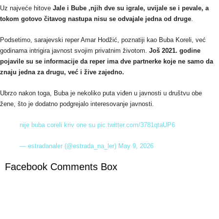
Uz najveće hitove
Jale i Bube ,njih dve su igrale, uvijale se i pevale, a
tokom gotovo čitavog nastupa nisu se odvajale jedna od druge
.
Podsetimo, sarajevski reper Amar Hodžić, poznatiji kao Buba Koreli, već
godinama intrigira javnost svojim privatnim životom.
Još 2021. godine
pojavile su se informacije da reper ima dve partnerke koje ne samo da
znaju jedna za drugu, već i žive zajedno.
Ubrzo nakon toga, Buba je nekoliko puta viđen u javnosti u društvu obe
žene, što je dodatno podgrejalo interesovanje javnosti.
nije buba coreli kriv one su
pic.twitter.com/3781qtaUP6
— estradanaler (@estrada_na_ler)
May 9, 2026
Facebook Comments Box