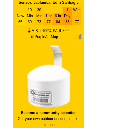
Sensor: Jablanica, Edin Salihagic
10
30
1
Wee
Now
Min
Min
1 hr
6 hr
Day
k
65
69
73
77
84
88
77
🌡
A
B
✓100%
PA-II
7.02
⧉ PurpleAir Map
Become a community scientist.
Get your own outdoor sensor just like
this one.