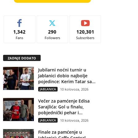
1,342
290
120,301
Fans
Followers
Subscribers
ZADNJE DODATO
Jubilarni noćni turnir u
Jablanici dobio najbolje
pojedince: Kerim Tatar sa...
JABLANICA
10 kolovoza, 2026
Večer za pamćenje Edisa
Sarajlića: Gol u finalu,
pobjednički pehar i...
JABLANICA
10 kolovoza, 2026
Finale za pamćenje u
Jablanici: Caffe Central –