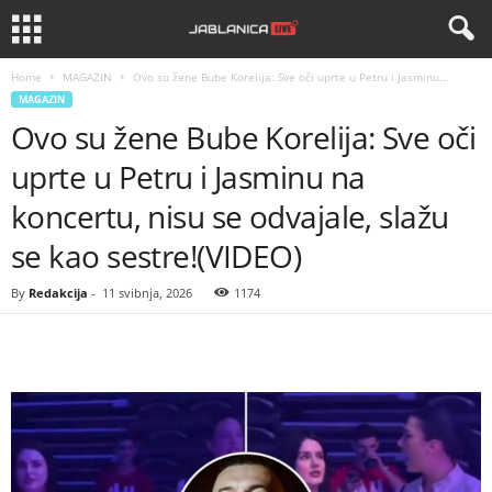
Home
MAGAZIN
Ovo su žene Bube Korelija: Sve oči uprte u Petru i Jasminu...
MAGAZIN
Ovo su žene Bube Korelija: Sve oči
uprte u Petru i Jasminu na
koncertu, nisu se odvajale, slažu
se kao sestre!(VIDEO)
By
Redakcija
-
11 svibnja, 2026
1174