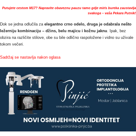
Putujete cestom M17? Napravite obaveznu pauzu tamo gdje miris bureka zaustavlja
svakoga – vaša Pekara Putnik!
Dok se jedna odlučila za
elegantno crno odelo, druga je odabrala nešto
ležerniju kombinaciju – džins, belu majicu i kožnu jaknu
. Ipak, bez
obzira na različite stilove, obe su bile odlično raspoložene i vidno su uživale
tokom večeri.
Sadržaj se nastavlja nakon oglasa