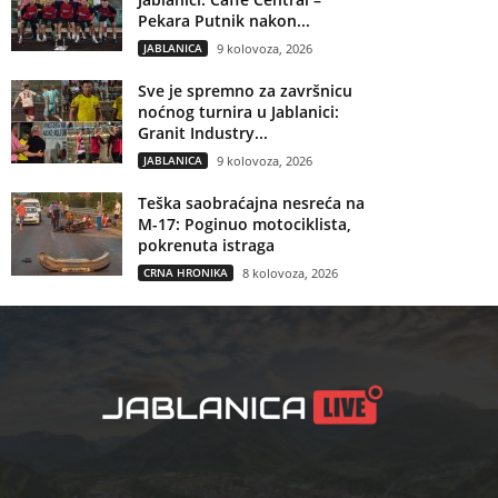
Pekara Putnik nakon...
JABLANICA
9 kolovoza, 2026
Sve je spremno za završnicu
noćnog turnira u Jablanici:
Granit Industry...
JABLANICA
9 kolovoza, 2026
Teška saobraćajna nesreća na
M-17: Poginuo motociklista,
pokrenuta istraga
CRNA HRONIKA
8 kolovoza, 2026