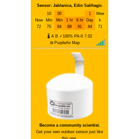
Sensor: Jablanica, Edin Salihagic
10
30
1
Wee
Now
Min
Min
1 hr
6 hr
Day
k
72
75
84
88
91
84
71
🌡
A
B
✓100%
PA-II
7.02
⧉ PurpleAir Map
Become a community scientist.
Get your own outdoor sensor just like
this one.