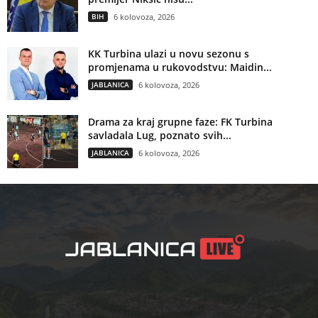
BIH
6 kolovoza, 2026
KK Turbina ulazi u novu sezonu s
promjenama u rukovodstvu: Maidin...
JABLANICA
6 kolovoza, 2026
Drama za kraj grupne faze: FK Turbina
savladala Lug, poznato svih...
JABLANICA
6 kolovoza, 2026