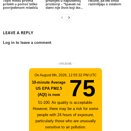
Topić među prvima
preživjeti u napuštenoj
račune, pa tek onda
pritekli u pomoć teško
prostoriji – “Spavati na
razmišljaju o ostalom
povrijeđenom mladiću
slami nije život koji iko...
LEAVE A REPLY
Log in to leave a comment
- VRIJEME -
On August 6th, 2026, 12:55:32 PM UTC
75
10-minute Average
US EPA PM2.5
(AQI) is now
51-100: Air quality is acceptable.
However, there may be a risk for some
people with 24 hours of exposure,
particularly those who are unusually
sensitive to air pollution.