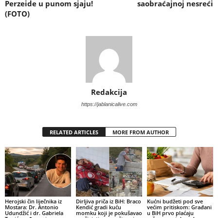
Perzeide u punom sjaju!
saobraćajnoj nesreći
(FOTO)
Redakcija
https://jablanicalive.com
RELATED ARTICLES
MORE FROM AUTHOR
Herojski čin liječnika iz
Dirljiva priča iz BiH: Braco
Kućni budžeti pod sve
Mostara: Dr. Antonio
Kendić gradi kuću
većim pritiskom: Građani
Udundžić i dr. Gabriela
momku koji je pokušavao
u BiH prvo plaćaju