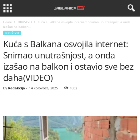
Home
DRUŠTVO
Kuća s Balkana osvojila internet: Snimao unutrašnjost, a onda
izašao na balkon...
DRUŠTVO
Kuća s Balkana osvojila internet:
Snimao unutrašnjost, a onda
izašao na balkon i ostavio sve bez
daha(VIDEO)
By
Redakcija
-
14 kolovoza, 2025
1032