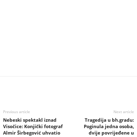
Previous article
Next article
Nebeski spektakl iznad
Tragedija u bh.gradu:
Visočice: Konjički fotograf
Poginula jedna osoba,
Almir Širbegović uhvatio
dvije povrijeđene u