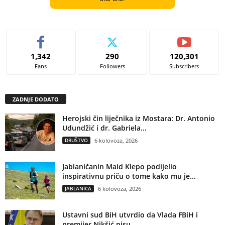
1,342
290
120,301
Fans
Followers
Subscribers
ZADNJE DODATO
Herojski čin liječnika iz Mostara: Dr. Antonio
Udundžić i dr. Gabriela...
DRUŠTVO
6 kolovoza, 2026
Jablaničanin Maid Klepo podijelio
inspirativnu priču o tome kako mu je...
JABLANICA
6 kolovoza, 2026
Ustavni sud BiH utvrdio da Vlada FBiH i
premijer Nikšić nisu...