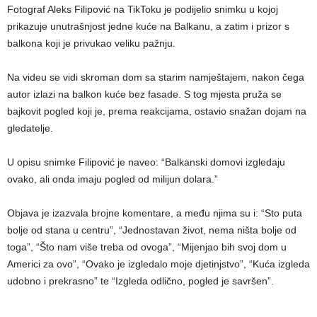
Fotograf Aleks Filipović na TikToku je podijelio snimku u kojoj
prikazuje unutrašnjost jedne kuće na Balkanu, a zatim i prizor s
balkona koji je privukao veliku pažnju.
Na videu se vidi skroman dom sa starim namještajem, nakon čega
autor izlazi na balkon kuće bez fasade. S tog mjesta pruža se
bajkovit pogled koji je, prema reakcijama, ostavio snažan dojam na
gledatelje.
U opisu snimke Filipović je naveo: “Balkanski domovi izgledaju
ovako, ali onda imaju pogled od milijun dolara.”
Objava je izazvala brojne komentare, a među njima su i: “Sto puta
bolje od stana u centru”, “Jednostavan život, nema ništa bolje od
toga”, “Što nam više treba od ovoga”, “Mijenjao bih svoj dom u
Americi za ovo”, “Ovako je izgledalo moje djetinjstvo”, “Kuća izgleda
udobno i prekrasno” te “Izgleda odlično, pogled je savršen”.