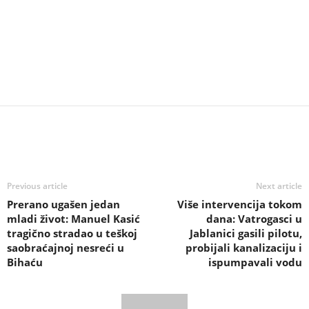
Previous article
Next article
Prerano ugašen jedan
Više intervencija tokom
mladi život: Manuel Kasić
dana: Vatrogasci u
tragično stradao u teškoj
Jablanici gasili pilotu,
saobraćajnoj nesreći u
probijali kanalizaciju i
Bihaću
ispumpavali vodu