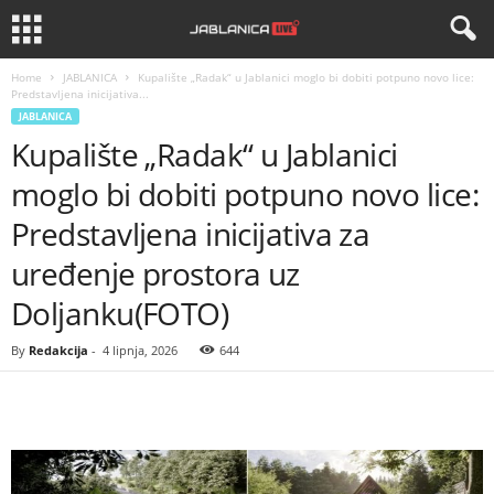
Home
JABLANICA
Kupalište „Radak“ u Jablanici moglo bi dobiti potpuno novo lice:
Predstavljena inicijativa...
JABLANICA
Kupalište „Radak“ u Jablanici
moglo bi dobiti potpuno novo lice:
Predstavljena inicijativa za
uređenje prostora uz
Doljanku(FOTO)
By
Redakcija
-
4 lipnja, 2026
644