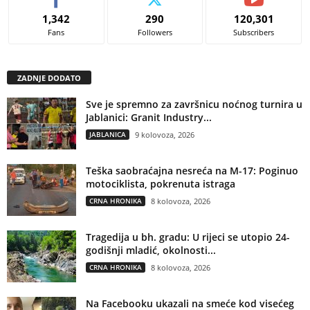
1,342
290
120,301
Fans
Followers
Subscribers
ZADNJE DODATO
Sve je spremno za završnicu noćnog turnira u
Jablanici: Granit Industry...
JABLANICA
9 kolovoza, 2026
Teška saobraćajna nesreća na M-17: Poginuo
motociklista, pokrenuta istraga
CRNA HRONIKA
8 kolovoza, 2026
Tragedija u bh. gradu: U rijeci se utopio 24-
godišnji mladić, okolnosti...
CRNA HRONIKA
8 kolovoza, 2026
Na Facebooku ukazali na smeće kod visećeg