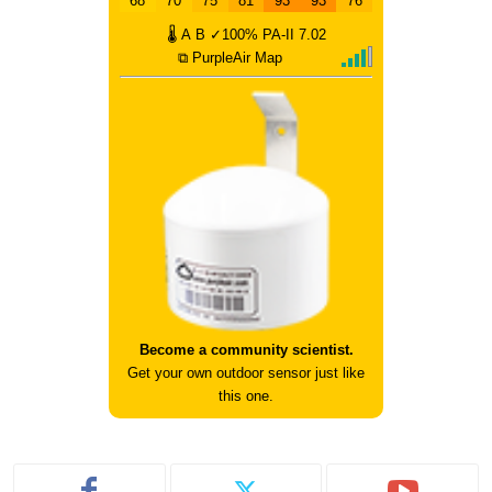
68
70
75
81
93
93
76
🌡
A
B
✓100%
PA-II
7.02
⧉ PurpleAir Map
Become a community scientist.
Get your own outdoor sensor just like
this one.