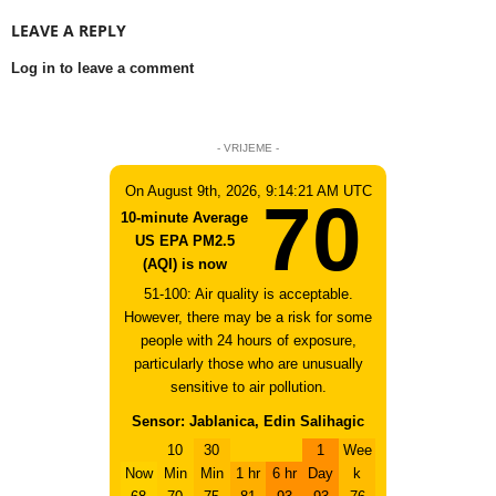
LEAVE A REPLY
Log in to leave a comment
- VRIJEME -
On August 9th, 2026, 9:14:21 AM UTC
70
10-minute Average
US EPA PM2.5
(AQI) is now
51-100: Air quality is acceptable.
However, there may be a risk for some
people with 24 hours of exposure,
particularly those who are unusually
sensitive to air pollution.
Sensor: Jablanica, Edin Salihagic
10
30
1
Wee
Now
Min
Min
1 hr
6 hr
Day
k