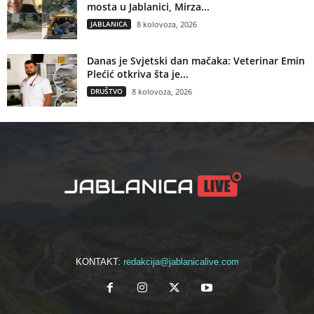
mosta u Jablanici, Mirza...
JABLANICA
8 kolovoza, 2026
Danas je Svjetski dan mačaka: Veterinar Emin
Plećić otkriva šta je...
DRUŠTVO
8 kolovoza, 2026
KONTAKT:
redakcija@jablanicalive.com