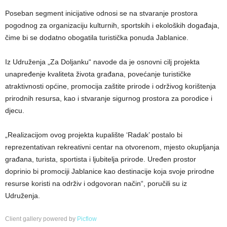
Poseban segment inicijative odnosi se na stvaranje prostora
pogodnog za organizaciju kulturnih, sportskih i ekoloških događaja,
čime bi se dodatno obogatila turistička ponuda Jablanice.
Iz Udruženja „Za Doljanku“ navode da je osnovni cilj projekta
unapređenje kvaliteta života građana, povećanje turističke
atraktivnosti općine, promocija zaštite prirode i održivog korištenja
prirodnih resursa, kao i stvaranje sigurnog prostora za porodice i
djecu.
„Realizacijom ovog projekta kupalište ‘Radak’ postalo bi
reprezentativan rekreativni centar na otvorenom, mjesto okupljanja
građana, turista, sportista i ljubitelja prirode. Uređen prostor
doprinio bi promociji Jablanice kao destinacije koja svoje prirodne
resurse koristi na održiv i odgovoran način“, poručili su iz
Udruženja.
Client gallery powered by
Picflow