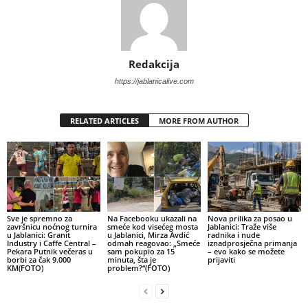
Redakcija
https://jablanicalive.com
RELATED ARTICLES
MORE FROM AUTHOR
Sve je spremno za
Na Facebooku ukazali na
Nova prilika za posao u
završnicu noćnog turnira
smeće kod visećeg mosta
Jablanici: Traže više
u Jablanici: Granit
u Jablanici, Mirza Avdić
radnika i nude
Industry i Caffe Central –
odmah reagovao: „Smeće
iznadprosječna primanja
Pekara Putnik večeras u
sam pokupio za 15
– evo kako se možete
borbi za čak 9.000
minuta, šta je
prijaviti
KM(FOTO)
problem?“(FOTO)