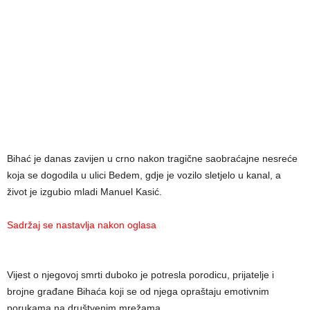
Bihać je danas zavijen u crno nakon tragične saobraćajne nesreće
koja se dogodila u ulici Bedem, gdje je vozilo sletjelo u kanal, a
život je izgubio mladi Manuel Kasić.
Sadržaj se nastavlja nakon oglasa
Vijest o njegovoj smrti duboko je potresla porodicu, prijatelje i
brojne građane Bihaća koji se od njega opraštaju emotivnim
porukama na društvenim mrežama.