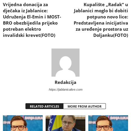
Vrijedna donacija za
Kupalište „Radak“ u
dječaka iz Jablanice:
Jablanici moglo bi dobiti
Udruženja El-Emin i MOST-
potpuno novo lice:
BRO obezbijedila prijeko
Predstavljena inicijativa
potreban elektro
za uređenje prostora uz
invalidski krevet(FOTO)
Doljanku(FOTO)
Redakcija
https://jablanicalive.com
RELATED ARTICLES
MORE FROM AUTHOR