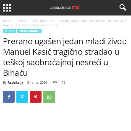
Home
VIJESTI
CRNA HRONIKA
Prerano ugašen jedan mladi život: Manuel Kasić
tragično stradao u teškoj saobraćajnoj...
VIJESTI
CRNA HRONIKA
Prerano ugašen jedan mladi život:
Manuel Kasić tragično stradao u
teškoj saobraćajnoj nesreći u
Bihaću
By
Redakcija
-
3 lipnja, 2026
1118