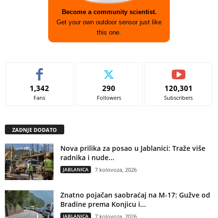
Become a community scientist.
Get your own outdoor sensor just like
this one.
1,342
290
120,301
Fans
Followers
Subscribers
ZADNJE DODATO
Nova prilika za posao u Jablanici: Traže više
radnika i nude...
JABLANICA
7 kolovoza, 2026
Znatno pojačan saobraćaj na M-17: Gužve od
Bradine prema Konjicu i...
JABLANICA
7 kolovoza, 2026