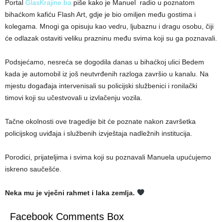
Portal
GlasKrajine.ba
piše kako je Manuel radio u poznatom
bihaćkom kafiću Flash Art, gdje je bio omiljen među gostima i
kolegama. Mnogi ga opisuju kao vedru, ljubaznu i dragu osobu, čiji
će odlazak ostaviti veliku prazninu među svima koji su ga poznavali.
Podsjećamo, nesreća se dogodila danas u bihaćkoj ulici Bedem
kada je automobil iz još neutvrđenih razloga završio u kanalu. Na
mjestu događaja intervenisali su policijski službenici i ronilački
timovi koji su učestvovali u izvlačenju vozila.
Tačne okolnosti ove tragedije bit će poznate nakon završetka
policijskog uviđaja i službenih izvještaja nadležnih institucija.
Porodici, prijateljima i svima koji su poznavali Manuela upućujemo
iskreno saučešće.
Neka mu je vječni rahmet i laka zemlja.
Facebook Comments Box