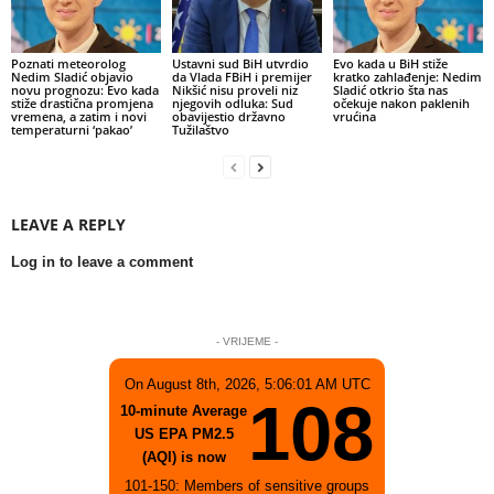
Poznati meteorolog
Ustavni sud BiH utvrdio
Evo kada u BiH stiže
Nedim Sladić objavio
da Vlada FBiH i premijer
kratko zahlađenje: Nedim
novu prognozu: Evo kada
Nikšić nisu proveli niz
Sladić otkrio šta nas
stiže drastična promjena
njegovih odluka: Sud
očekuje nakon paklenih
vremena, a zatim i novi
obavijestio državno
vrućina
temperaturni ‘pakao’
Tužilaštvo
LEAVE A REPLY
Log in to leave a comment
- VRIJEME -
On August 8th, 2026, 5:06:01 AM UTC
108
10-minute Average
US EPA PM2.5
(AQI) is now
101-150: Members of sensitive groups