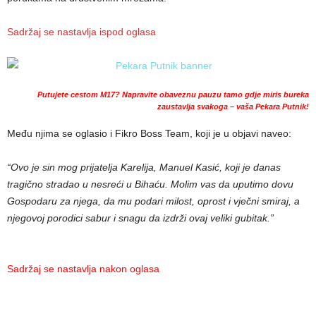
Sadržaj se nastavlja ispod oglasa
Putujete cestom M17? Napravite obaveznu pauzu tamo gdje miris bureka
zaustavlja svakoga – vaša Pekara Putnik!
Među njima se oglasio i Fikro Boss Team, koji je u objavi naveo:
“Ovo je sin mog prijatelja Karelija, Manuel Kasić, koji je danas
tragično stradao u nesreći u Bihaću. Molim vas da uputimo dovu
Gospodaru za njega, da mu podari milost, oprost i vječni smiraj, a
njegovoj porodici sabur i snagu da izdrži ovaj veliki gubitak.”
Sadržaj se nastavlja nakon oglasa