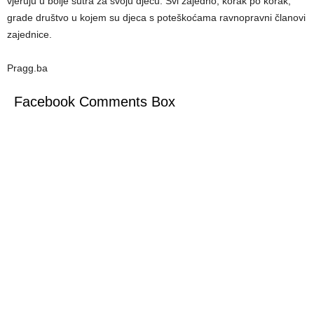
vjeruju u bolje sutra za svoju djecu. Svi zajedno, korak po korak,
grade društvo u kojem su djeca s poteškoćama ravnopravni članovi
zajednice.
Pragg.ba
Facebook Comments Box