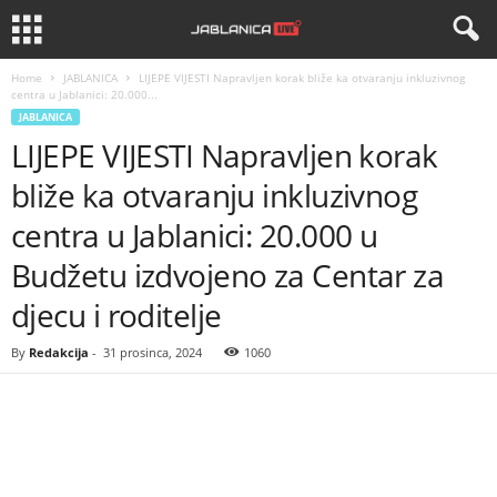
Home
JABLANICA
LIJEPE VIJESTI Napravljen korak bliže ka otvaranju inkluzivnog
centra u Jablanici: 20.000...
JABLANICA
LIJEPE VIJESTI Napravljen korak
bliže ka otvaranju inkluzivnog
centra u Jablanici: 20.000 u
Budžetu izdvojeno za Centar za
djecu i roditelje
By
Redakcija
-
31 prosinca, 2024
1060