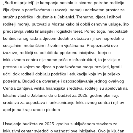
„Budi mi prijatelj“ je kampanja nastala iz stvarne potrebe roditelja
čija djeca s poteškoćama u razvoju nemaju adekvatan prostor za
stručnu podršku i druženje u Jablanici. Trenutno, djeca i njihovi
roditelji moraju putovati u Mostar kako bi dobili osnovne usluge, što
predstavlja veliki finansijski i logistički teret. Pored toga, nedostatak
kontinuiranog rada s djecom dodatno otežava njihov napredak u
socijalnim, motoričkim i životnim vještinama. Prepoznavši ove
izazove, roditelji su odlučili da ppokrenu inicijativu. Ideja o
inkluzivnom centru nije samo priča o infrastrukturi, to je vizija o
prostoru u kojem se djeca s poteškoćama mogu razvijati, igrati i
učiti, dok roditelji dobijaju podršku i edukaciju koja im je prijeko
potrebna. Budući da otvaranje i osposobljavanje jednog ovakvog
Centra zahtjeva velika financijska sredstva, roditelji su apelovali na
lokalnu vlast u Jablanici da u Budžet za 2025. godinu planiraju
sredstva za uspostavu i funkcioniranje Inkluzivnog centra i njihov
apel je na kraju urodio plodom.
Usvajanje budžeta za 2025. godinu s uključenom stavkom za
inkluzivni centar svjedoči o važnosti ove inicijative. Ovo je ključan