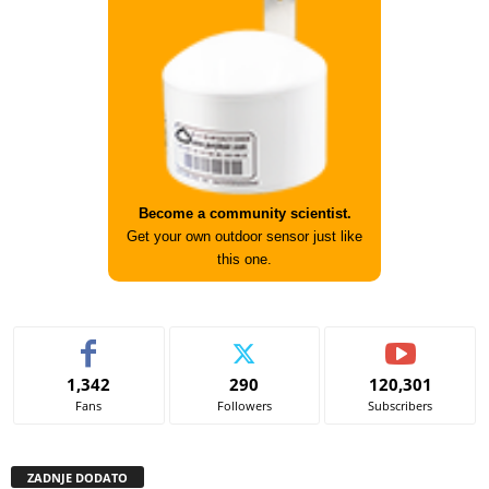
Become a community scientist.
Get your own outdoor sensor just like
this one.
1,342
290
120,301
Fans
Followers
Subscribers
ZADNJE DODATO