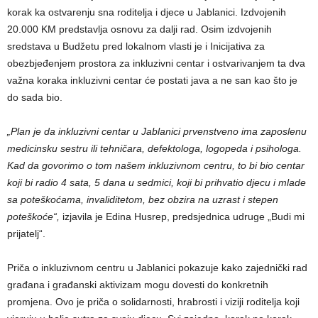
korak ka ostvarenju sna roditelja i djece u Jablanici. Izdvojenih
20.000 KM predstavlja osnovu za dalji rad. Osim izdvojenih
sredstava u Budžetu pred lokalnom vlasti je i Inicijativa za
obezbjeđenjem prostora za inkluzivni centar i ostvarivanjem ta dva
važna koraka inkluzivni centar će postati java a ne san kao što je
do sada bio.
„Plan je da inkluzivni centar u Jablanici prvenstveno ima zaposlenu
medicinsku sestru ili tehničara, defektologa, logopeda i psihologa.
Kad da govorimo o tom našem inkluzivnom centru, to bi bio centar
koji bi radio 4 sata, 5 dana u sedmici, koji bi prihvatio djecu i mlade
sa poteškoćama, invaliditetom, bez obzira na uzrast i stepen
poteškoće“,
izjavila je Edina Husrep, predsjednica udruge „Budi mi
prijatelj“.
Priča o inkluzivnom centru u Jablanici pokazuje kako zajednički rad
građana i građanski aktivizam mogu dovesti do konkretnih
promjena. Ovo je priča o solidarnosti, hrabrosti i viziji roditelja koji