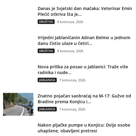
Danas je Svjetski dan mačaka: Veterinar Emin
Plećić otkriva šta je...
DRUŠTVO
8 kolovoza, 2026
Vrijedni Jablaničanin Adnan Đelmo u jednom
danu čistio ulaze u četiri...
DRUŠTVO
8 kolovoza, 2026
Nova prilika za posao u Jablanici: Traže više
radnika i nude...
JABLANICA
7 kolovoza, 2026
Znatno pojačan saobraćaj na M-17: Gužve od
Bradine prema Konjicu i...
JABLANICA
7 kolovoza, 2026
Nakon pljačke pumpe u Konjicu: Dvije osobe
uhapšene, obavljeni pretresi