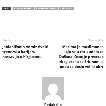
TAGS
BUDIMIPRIJATELJ
INKLUZIVNICENTAR
JABLANICA
Previous article
Next article
Jablaničanin Admir Avdić
Merima je muslimanka
trenersku karijeru
koja se u ratu udala za
nastavlja u Kirgistanu
Dušana: Otac je precrtao
zbog braka sa Srbinom, a
onda se desio veliki obrt
Redakcija