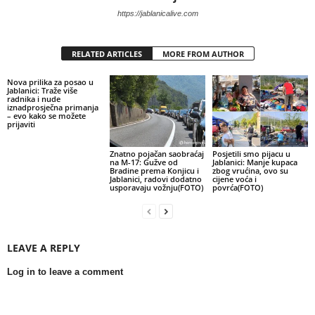
https://jablanicalive.com
RELATED ARTICLES
MORE FROM AUTHOR
Nova prilika za posao u
Jablanici: Traže više
radnika i nude
iznadprosječna primanja
– evo kako se možete
prijaviti
Znatno pojačan saobraćaj
Posjetili smo pijacu u
na M-17: Gužve od
Jablanici: Manje kupaca
Bradine prema Konjicu i
zbog vrućina, ovo su
Jablanici, radovi dodatno
cijene voća i
usporavaju vožnju(FOTO)
povrća(FOTO)
LEAVE A REPLY
Log in to leave a comment