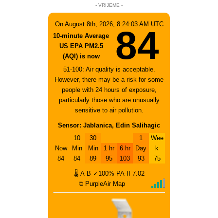
- VRIJEME -
On August 8th, 2026, 8:24:03 AM UTC
84
10-minute Average
US EPA PM2.5
(AQI) is now
51-100: Air quality is acceptable.
However, there may be a risk for some
people with 24 hours of exposure,
particularly those who are unusually
sensitive to air pollution.
Sensor: Jablanica, Edin Salihagic
10
30
1
Wee
Now
Min
Min
1 hr
6 hr
Day
k
84
84
89
95
103
93
75
🌡
A
B
✓100%
PA-II
7.02
⧉ PurpleAir Map