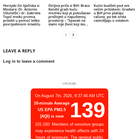
Herojski čin liječnika iz
Dirljiva priča iz BiH: Braco
Kućni budžeti pod sve
Mostara: Dr. Antonio
Kendić gradi kuću
većim pritiskom: Građani
Udundžić i dr. Gabriela
momku koji je pokušavao
u BiH prvo plaćaju
Topić među prvima
preživjeti u napuštenoj
račune, pa tek onda
pritekli u pomoć teško
prostoriji – “Spavati na
razmišljaju o ostalom
povrijeđenom mladiću
slami nije život koji iko...
LEAVE A REPLY
Log in to leave a comment
- VRIJEME -
On August 7th, 2026, 8:37:46 AM UTC
139
10-minute Average
US EPA PM2.5
(AQI) is now
101-150: Members of sensitive groups
may experience health effects with 24
hours of exposure. The general public