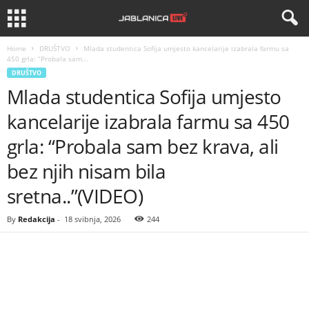
Home
DRUŠTVO
Mlada studentica Sofija umjesto kancelarije izabrala farmu sa
450 grla: “Probala sam...
DRUŠTVO
Mlada studentica Sofija umjesto
kancelarije izabrala farmu sa 450
grla: “Probala sam bez krava, ali
bez njih nisam bila
sretna..”(VIDEO)
By
Redakcija
-
18 svibnja, 2026
244