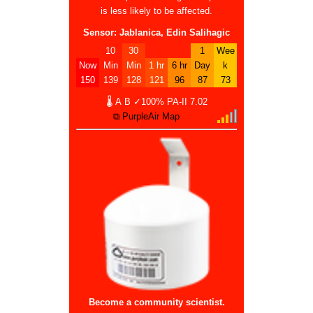
is less likely to be affected.
Sensor: Jablanica, Edin Salihagic
10
30
1
Wee
Now
Min
Min
1 hr
6 hr
Day
k
150
139
128
121
96
87
73
🌡
A
B
✓100%
PA-II
7.02
⧉ PurpleAir Map
Become a community scientist.