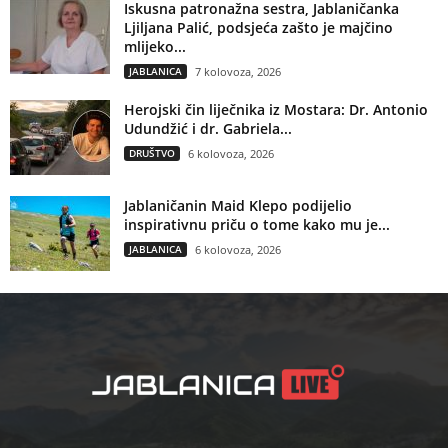
Iskusna patronažna sestra, Jablaničanka
Ljiljana Palić, podsjeća zašto je majčino
mlijeko...
JABLANICA
7 kolovoza, 2026
Herojski čin liječnika iz Mostara: Dr. Antonio
Udundžić i dr. Gabriela...
DRUŠTVO
6 kolovoza, 2026
Jablaničanin Maid Klepo podijelio
inspirativnu priču o tome kako mu je...
JABLANICA
6 kolovoza, 2026