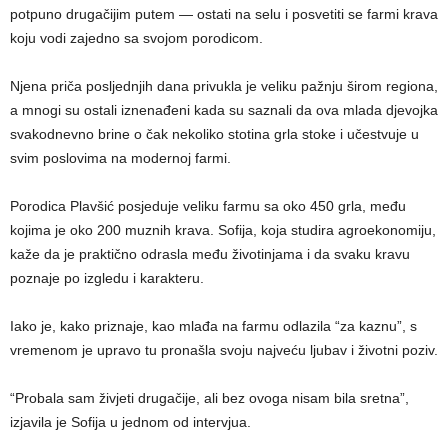
potpuno drugačijim putem — ostati na selu i posvetiti se farmi krava
koju vodi zajedno sa svojom porodicom.
Njena priča posljednjih dana privukla je veliku pažnju širom regiona,
a mnogi su ostali iznenađeni kada su saznali da ova mlada djevojka
svakodnevno brine o čak nekoliko stotina grla stoke i učestvuje u
svim poslovima na modernoj farmi.
Porodica Plavšić posjeduje veliku farmu sa oko 450 grla, među
kojima je oko 200 muznih krava. Sofija, koja studira agroekonomiju,
kaže da je praktično odrasla među životinjama i da svaku kravu
poznaje po izgledu i karakteru.
Iako je, kako priznaje, kao mlađa na farmu odlazila “za kaznu”, s
vremenom je upravo tu pronašla svoju najveću ljubav i životni poziv.
“Probala sam živjeti drugačije, ali bez ovoga nisam bila sretna”,
izjavila je Sofija u jednom od intervjua.