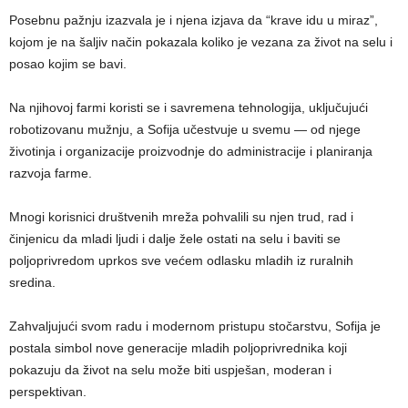
Posebnu pažnju izazvala je i njena izjava da “krave idu u miraz”,
kojom je na šaljiv način pokazala koliko je vezana za život na selu i
posao kojim se bavi.
Na njihovoj farmi koristi se i savremena tehnologija, uključujući
robotizovanu mužnju, a Sofija učestvuje u svemu — od njege
životinja i organizacije proizvodnje do administracije i planiranja
razvoja farme.
Mnogi korisnici društvenih mreža pohvalili su njen trud, rad i
činjenicu da mladi ljudi i dalje žele ostati na selu i baviti se
poljoprivredom uprkos sve većem odlasku mladih iz ruralnih
sredina.
Zahvaljujući svom radu i modernom pristupu stočarstvu, Sofija je
postala simbol nove generacije mladih poljoprivrednika koji
pokazuju da život na selu može biti uspješan, moderan i
perspektivan.