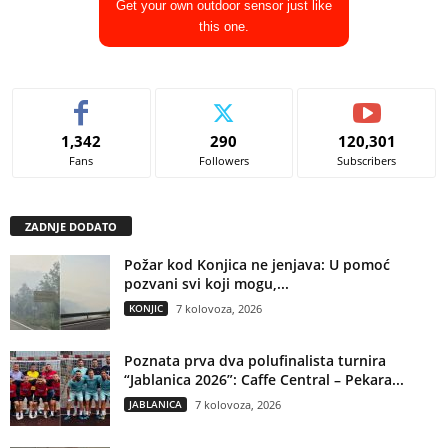
Get your own outdoor sensor just like
this one.
1,342
290
120,301
Fans
Followers
Subscribers
ZADNJE DODATO
Požar kod Konjica ne jenjava: U pomoć
pozvani svi koji mogu,...
KONJIC
7 kolovoza, 2026
Poznata prva dva polufinalista turnira
“Jablanica 2026”: Caffe Central – Pekara...
JABLANICA
7 kolovoza, 2026