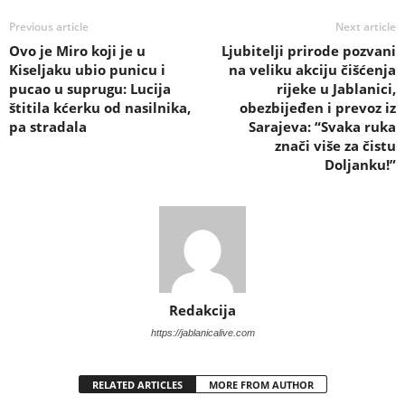
Previous article
Next article
Ovo je Miro koji je u
Ljubitelji prirode pozvani
Kiseljaku ubio punicu i
na veliku akciju čišćenja
pucao u suprugu: Lucija
rijeke u Jablanici,
štitila kćerku od nasilnika,
obezbijeđen i prevoz iz
pa stradala
Sarajeva: “Svaka ruka
znači više za čistu
Doljanku!”
Redakcija
https://jablanicalive.com
RELATED ARTICLES
MORE FROM AUTHOR