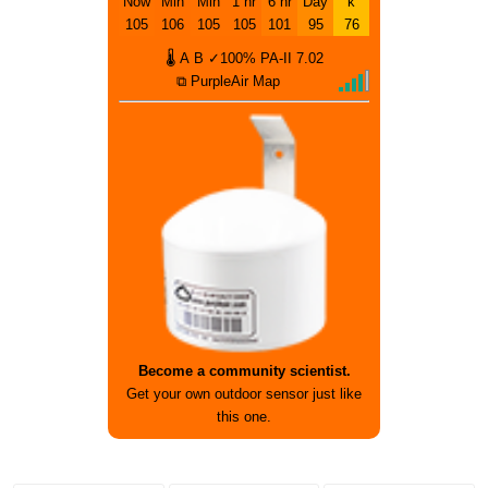
Now
Min
Min
1 hr
6 hr
Day
k
105
106
105
105
101
95
76
🌡
A
B
✓100%
PA-II
7.02
⧉ PurpleAir Map
Become a community scientist.
Get your own outdoor sensor just like
this one.