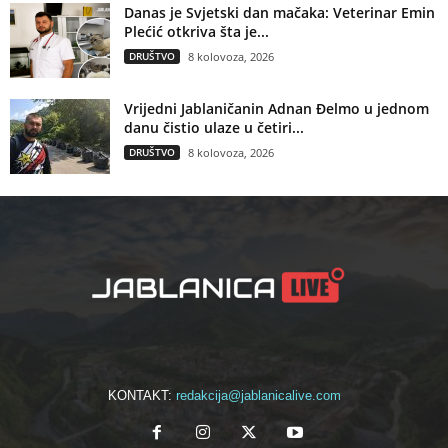
Danas je Svjetski dan mačaka: Veterinar Emin
Plećić otkriva šta je...
DRUŠTVO
8 kolovoza, 2026
Vrijedni Jablaničanin Adnan Đelmo u jednom
danu čistio ulaze u četiri...
DRUŠTVO
8 kolovoza, 2026
KONTAKT:
redakcija@jablanicalive.com