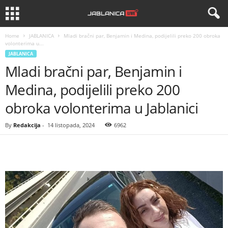
Home
JABLANICA
Mladi bračni par, Benjamin i Medina, podijelili preko 200 obroka
volonterima u...
JABLANICA
Mladi bračni par, Benjamin i
Medina, podijelili preko 200
obroka volonterima u Jablanici
By
Redakcija
-
14 listopada, 2024
6962