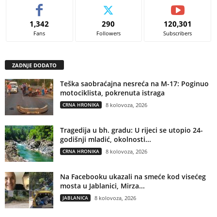
1,342
290
120,301
Fans
Followers
Subscribers
ZADNJE DODATO
Teška saobraćajna nesreća na M-17: Poginuo
motociklista, pokrenuta istraga
CRNA HRONIKA
8 kolovoza, 2026
Tragedija u bh. gradu: U rijeci se utopio 24-
godišnji mladić, okolnosti...
CRNA HRONIKA
8 kolovoza, 2026
Na Facebooku ukazali na smeće kod visećeg
mosta u Jablanici, Mirza...
JABLANICA
8 kolovoza, 2026