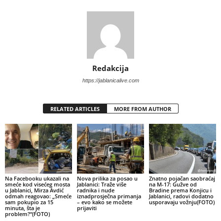
Redakcija
https://jablanicalive.com
RELATED ARTICLES
MORE FROM AUTHOR
Na Facebooku ukazali na
Nova prilika za posao u
Znatno pojačan saobraćaj
smeće kod visećeg mosta
Jablanici: Traže više
na M-17: Gužve od
u Jablanici, Mirza Avdić
radnika i nude
Bradine prema Konjicu i
odmah reagovao: „Smeće
iznadprosječna primanja
Jablanici, radovi dodatno
sam pokupio za 15
– evo kako se možete
usporavaju vožnju(FOTO)
minuta, šta je
prijaviti
problem?“(FOTO)