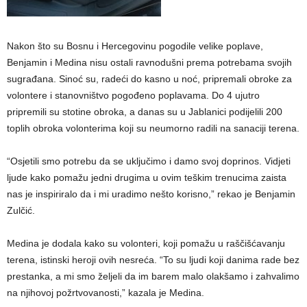
Nakon što su Bosnu i Hercegovinu pogodile velike poplave,
Benjamin i Medina nisu ostali ravnodušni prema potrebama svojih
sugrađana. Sinoć su, radeći do kasno u noć, pripremali obroke za
volontere i stanovništvo pogođeno poplavama. Do 4 ujutro
pripremili su stotine obroka, a danas su u Jablanici podijelili 200
toplih obroka volonterima koji su neumorno radili na sanaciji terena.
“Osjetili smo potrebu da se uključimo i damo svoj doprinos. Vidjeti
ljude kako pomažu jedni drugima u ovim teškim trenucima zaista
nas je inspiriralo da i mi uradimo nešto korisno,” rekao je Benjamin
Zulčić.
Medina je dodala kako su volonteri, koji pomažu u raščišćavanju
terena, istinski heroji ovih nesreća. “To su ljudi koji danima rade bez
prestanka, a mi smo željeli da im barem malo olakšamo i zahvalimo
na njihovoj požrtvovanosti,” kazala je Medina.