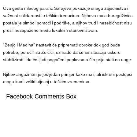
Ova gesta mladog para iz Sarajeva pokazuje snagu zajedništva i
važnost solidarnosti u teškim trenucima. Njihova mala buregdžinica
postala je simbol pomoći i podrške, a njihov trud i nesebičnost nisu
prošli nezapaženo među lokalnim stanovništvom.
“Benjo i Medina” nastavit će pripremati obroke dok god bude
potrebe, poručili su Zulčići, uz nadu da će se situacija uskoro
stabilizirati i da će ljudi pogođeni poplavama što prije stati na noge.
Njihov angažman je još jedan primjer kako mali, ali iskreni postupci
mogu imati veliki utjecaj u teškim vremenima.
Facebook Comments Box