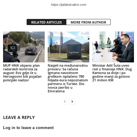
https://jablanicalive.com
RELATED ARTICLES
MORE FROM AUTHOR
MUP HNK objavio plan
Nasjeli na međunarodnu
Ministar Adil Šuta uveo
radarskih kontrola za
prevaru: Sa računa
red u finansije HNK: Dug
august: Evo gdje će u
Igmana navodnom
Kantona za dvije i po
Hercegovini biti pojačan
greškom isplaćeno 780
godine manji za gotovo
policijski nadzor
hiljada eura nepoznatom
21 milion KM
partneru iz Turske. Dio
novca završio u
Emiratima
LEAVE A REPLY
Log in to leave a comment