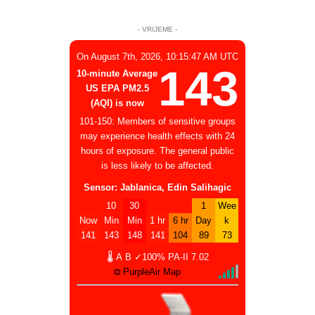
- VRIJEME -
On August 7th, 2026, 10:15:47 AM UTC
143
10-minute Average
US EPA PM2.5
(AQI) is now
101-150: Members of sensitive groups
may experience health effects with 24
hours of exposure. The general public
is less likely to be affected.
Sensor: Jablanica, Edin Salihagic
10
30
1
Wee
Now
Min
Min
1 hr
6 hr
Day
k
141
143
148
141
104
89
73
🌡
A
B
✓100%
PA-II
7.02
⧉ PurpleAir Map