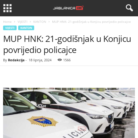
Home
VIJESTI
KANTON
MUP HNK: 21-godišnjak u Konjicu povrijedio policajce
VIJESTI
KANTON
MUP HNK: 21-godišnjak u Konjicu
povrijedio policajce
By
Redakcija
-
18 lipnja, 2024
1566