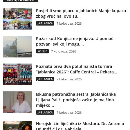
Posjetili smo pijacu u Jablanici: Manje kupaca
zbog vrućina, ovo su...
JABLANICA
7 kolovoza, 2026
Požar kod Konjica ne jenjava: U pomoć
pozvani svi koji mogu,...
KONJIC
7 kolovoza, 2026
Poznata prva dva polufinalista turnira
“Jablanica 2026”: Caffe Central – Pekara...
JABLANICA
7 kolovoza, 2026
Iskusna patronažna sestra, Jablaničanka
Ljiljana Palić, podsjeća zašto je majčino
mlijeko...
JABLANICA
7 kolovoza, 2026
Herojski čin liječnika iz Mostara: Dr. Antonio
Udundžić i dr. Gabriela...