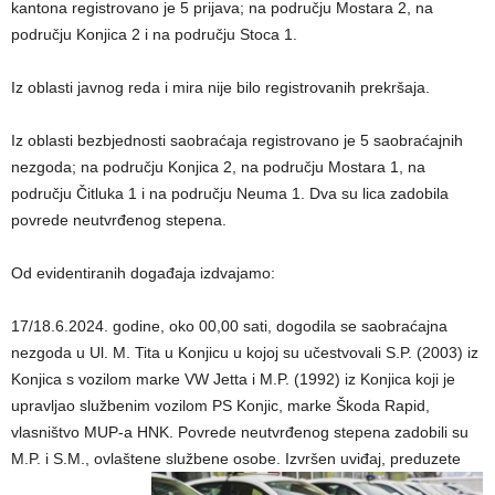
kantona registrovano je 5 prijava; na području Mostara 2, na
području Konjica 2 i na području Stoca 1.
Iz oblasti javnog reda i mira nije bilo registrovanih prekršaja.
Iz oblasti bezbjednosti saobraćaja registrovano je 5 saobraćajnih
nezgoda; na području Konjica 2, na području Mostara 1, na
području Čitluka 1 i na području Neuma 1. Dva su lica zadobila
povrede neutvrđenog stepena.
Od evidentiranih događaja izdvajamo:
17/18.6.2024. godine, oko 00,00 sati, dogodila se saobraćajna
nezgoda u Ul. M. Tita u Konjicu u kojoj su učestvovali S.P. (2003) iz
Konjica s vozilom marke VW Jetta i M.P. (1992) iz Konjica koji je
upravljao službenim vozilom PS Konjic, marke Škoda Rapid,
vlasništvo MUP-a HNK. Povrede neutvrđenog stepena zadobili su
M.P. i S.M., ovlaštene službene osobe. Izvršen uviđaj, preduzete