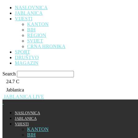
NASLOVNICA
JABLANICA
VIJESTI
KANTON
BIH
REGION
SVIJET
CRNA HRONIKA
SPORT
DRUŠTVO
MAGAZIN
Search
24.7
C
Jablanica
JABLANICA LIVE
NASLOVNICA
JABLANICA
VIJESTI
KANTON
BIH