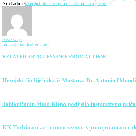
Next article
Maloljetnik se utopio u Jablaničkom jezeru
Redakcija
https://jablanicalive.com
RELATED ARTICLES
MORE FROM AUTHOR
Herojski čin liječnika iz Mostara: Dr. Antonio Udund
Jablaničanin Maid Klepo podijelio inspirativnu priču 
KK Turbina ulazi u novu sezonu s promjenama u ruko