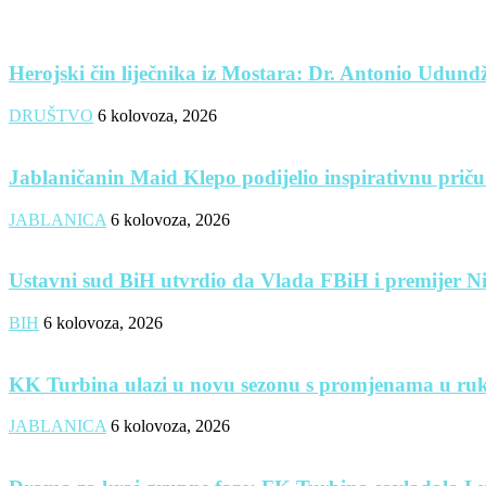
Herojski čin liječnika iz Mostara: Dr. Antonio Udundži
DRUŠTVO
6 kolovoza, 2026
Jablaničanin Maid Klepo podijelio inspirativnu priču
JABLANICA
6 kolovoza, 2026
Ustavni sud BiH utvrdio da Vlada FBiH i premijer Nik
BIH
6 kolovoza, 2026
KK Turbina ulazi u novu sezonu s promjenama u ruk
JABLANICA
6 kolovoza, 2026