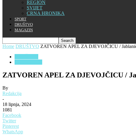
REGION
SVIJET
CRNA HRONIKA
SPORT
DRUŠTVO
MAGAZIN
Home
DRUŠTVO
ZATVOREN APEL ZA DJEVOJČICU / Jablaniča
DRUŠTVO
JABLANICA
ZATVOREN APEL ZA DJEVOJČICU / Jabla
By
Redakcija
-
18 lipnja, 2024
1081
Facebook
Twitter
Pinterest
WhatsApp