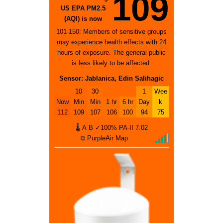
109
US EPA PM2.5
(AQI) is now
101-150: Members of sensitive groups
may experience health effects with 24
hours of exposure. The general public
is less likely to be affected.
Sensor: Jablanica, Edin Salihagic
10
30
1
Wee
Now
Min
Min
1 hr
6 hr
Day
k
112
109
107
106
100
94
75
🌡
A
B
✓100%
PA-II
7.02
⧉ PurpleAir Map