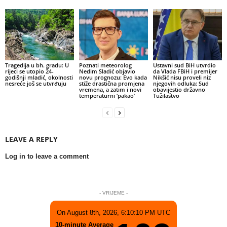
Tragedija u bh. gradu: U
Poznati meteorolog
Ustavni sud BiH utvrdio
rijeci se utopio 24-
Nedim Sladić objavio
da Vlada FBiH i premijer
godišnji mladić, okolnosti
novu prognozu: Evo kada
Nikšić nisu proveli niz
nesreće još se utvrđuju
stiže drastična promjena
njegovih odluka: Sud
vremena, a zatim i novi
obavijestio državno
temperaturni ‘pakao’
Tužilaštvo
LEAVE A REPLY
Log in to leave a comment
- VRIJEME -
On August 8th, 2026, 6:10:10 PM UTC
10-minute Average