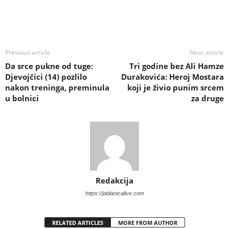
Previous article
Next article
Da srce pukne od tuge:
Tri godine bez Ali Hamze
Djevojčici (14) pozlilo
Durakovića: Heroj Mostara
nakon treninga, preminula
koji je živio punim srcem
u bolnici
za druge
Redakcija
https://jablanicalive.com
RELATED ARTICLES
MORE FROM AUTHOR