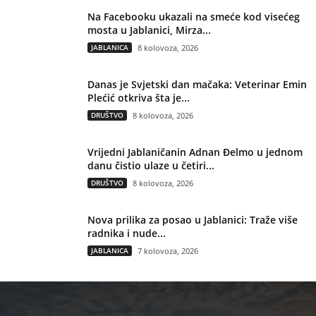
Na Facebooku ukazali na smeće kod visećeg
mosta u Jablanici, Mirza...
JABLANICA
8 kolovoza, 2026
Danas je Svjetski dan mačaka: Veterinar Emin
Plećić otkriva šta je...
DRUŠTVO
8 kolovoza, 2026
Vrijedni Jablaničanin Adnan Đelmo u jednom
danu čistio ulaze u četiri...
DRUŠTVO
8 kolovoza, 2026
Nova prilika za posao u Jablanici: Traže više
radnika i nude...
JABLANICA
7 kolovoza, 2026