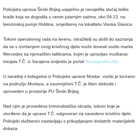
Policijska uprava Široki Brijeg uspješno je rasvijetlila slučaj teške
krađe koja se dogodila u ranim jutarnjim satima, oko 04:13, na
benzinskoj pumpi Holdina, smještenoj na lokalitetu Visoka Glavica.
Tokom operativnog rada na terenu, istražitelji su došli do saznanja
da se s izvršenjem ovog krivičnog djela može dovesti vozilo marke
Mercedes sa njemačkim tablicama, kojim je upravljao muškarac
inicijala T.Č. iz Sarajeva izvijestio je portal
Hercegovina.info
U saradnji s kolegama iz Policijske uprave Mostar, vozilo je locirano
na području Mostara, a osumnjičeni T.Č. je lišen slobode i
sproveden u prostorije PU Široki Brijeg.
Nad njim je provedena kriminalistička obrada, tokom koje je
utvrđeno da je upravo T.Č. odgovoran za navedeno krivično djelo.
Policijski službenici nastavljaju s prikupljanjem dodatnih materijalnih
dokaza.