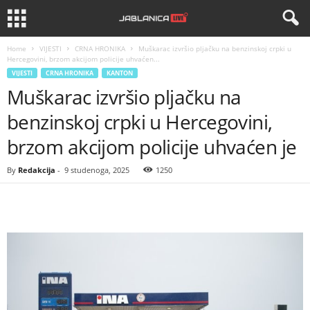
Home
VIJESTI
CRNA HRONIKA
Muškarac izvršio pljačku na benzinskoj crpki u
Hercegovini, brzom akcijom policije uhvaćen...
VIJESTI
CRNA HRONIKA
KANTON
Muškarac izvršio pljačku na
benzinskoj crpki u Hercegovini,
brzom akcijom policije uhvaćen je
By
Redakcija
-
9 studenoga, 2025
1250