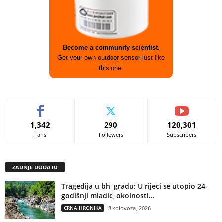
Become a community scientist.
Get your own outdoor sensor just like
this one.
1,342
290
120,301
Fans
Followers
Subscribers
ZADNJE DODATO
Tragedija u bh. gradu: U rijeci se utopio 24-
godišnji mladić, okolnosti...
CRNA HRONIKA
8 kolovoza, 2026