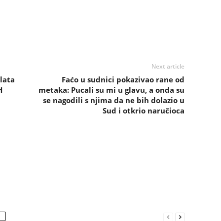
Next article
lata
Faćo u sudnici pokazivao rane od
H
metaka: Pucali su mi u glavu, a onda su
se nagodili s njima da ne bih dolazio u
Sud i otkrio naručioca