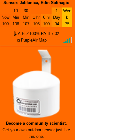
Sensor: Jablanica, Edin Salihagic
10
30
1
Wee
Now
Min
Min
1 hr
6 hr
Day
k
109
108
107
106
100
94
75
🌡
A
B
✓100%
PA-II
7.02
⧉ PurpleAir Map
Become a community scientist.
Get your own outdoor sensor just like
this one.