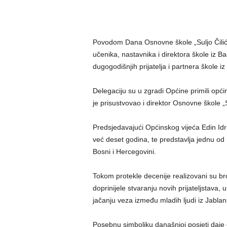
Povodom Dana Osnovne škole „Suljo Čilić“ 
učenika, nastavnika i direktora škole iz B
dugogodišnjih prijatelja i partnera škole iz
Delegaciju su u zgradi Općine primili opći
je prisustvovao i direktor Osnovne škole „S
Predsjedavajući Općinskog vijeća Edin Idriz
već deset godina, te predstavlja jednu od
Bosni i Hercegovini.
Tokom protekle decenije realizovani su broj
doprinijele stvaranju novih prijateljstava, 
jačanju veza između mladih ljudi iz Jablani
Posebnu simboliku današnjoj posjeti daje č