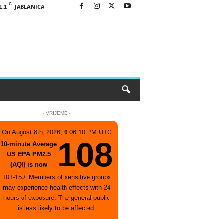
C
JABLANICA
1.1
- VRIJEME -
On August 8th, 2026, 6:06:10 PM UTC
108
10-minute Average
US EPA PM2.5
(AQI) is now
101-150: Members of sensitive groups
may experience health effects with 24
hours of exposure. The general public
is less likely to be affected.