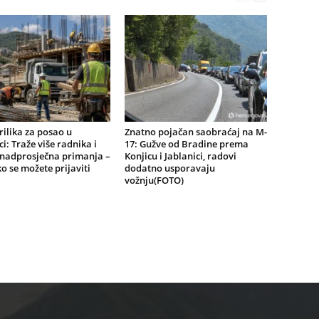
ilika za posao u
Znatno pojačan saobraćaj na M-
ci: Traže više radnika i
17: Gužve od Bradine prema
znadprosječna primanja –
Konjicu i Jablanici, radovi
o se možete prijaviti
dodatno usporavaju
vožnju(FOTO)