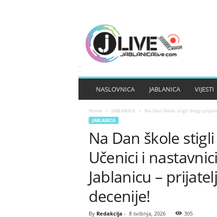
J
A
B
L
A
N
I
NASLOVNICA
JABLANICA
VIJESTI
C
A
Home
JABLANICA
Na Dan škole stigli dragi prijatel
L
JABLANICA
I
Na Dan škole stigli 
V
E
Učenici i nastavnici
Jablanicu – prijatel
decenije!
By
Redakcija
-
8 svibnja, 2026
305