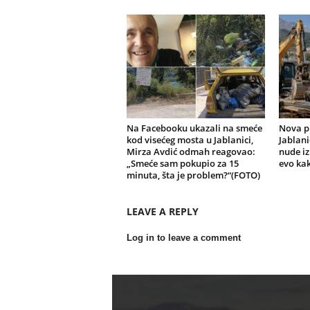
Na Facebooku ukazali na smeće
Nova pr
kod visećeg mosta u Jablanici,
Jablani
Mirza Avdić odmah reagovao:
nude i
„Smeće sam pokupio za 15
evo kak
minuta, šta je problem?“(FOTO)
LEAVE A REPLY
Log in to leave a comment