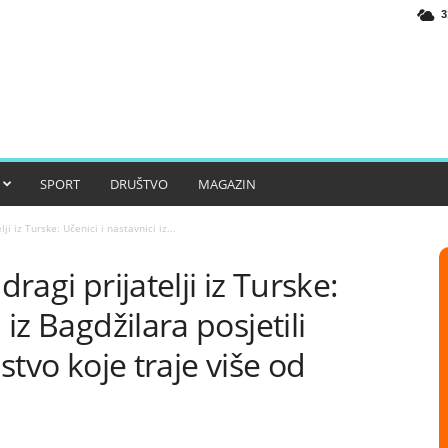
3
SPORT
DRUŠTVO
MAGAZIN
ji iz Turske: Učenici i nastavnici iz...
dragi prijatelji iz Turske:
 iz Bagdžilara posjetili
jstvo koje traje više od