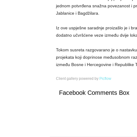
jednom potvrđena snažna povezanost i prij
Jablanice i Bagdžilara.
Iz ove uspješne saradnje proizašlo je i br
dodatno učvršćene veze između dvije loka
Tokom susreta razgovarano je o nastavku s
projekata koji doprinose međusobnom razumi
između Bosne i Hercegovine i Republike 
Client gallery powered by
Picflow
Facebook Comments Box