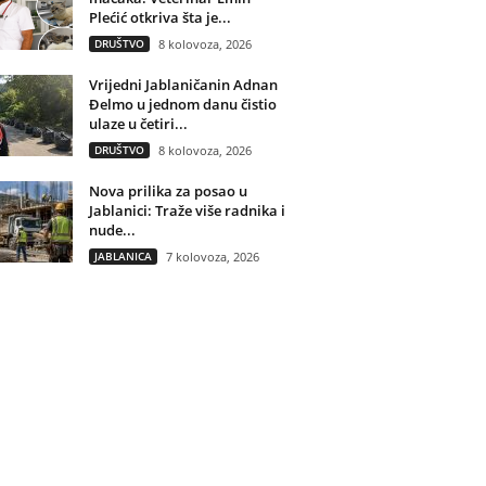
Plećić otkriva šta je...
DRUŠTVO
8 kolovoza, 2026
Vrijedni Jablaničanin Adnan
Đelmo u jednom danu čistio
ulaze u četiri...
DRUŠTVO
8 kolovoza, 2026
Nova prilika za posao u
Jablanici: Traže više radnika i
nude...
JABLANICA
7 kolovoza, 2026