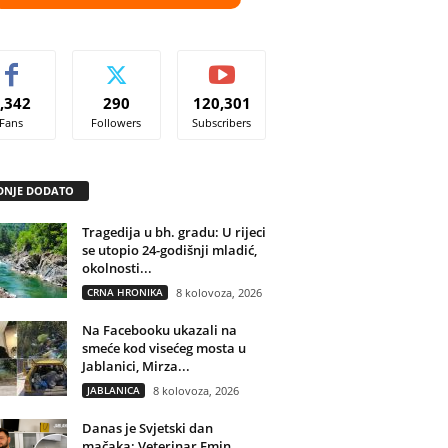
,342
290
120,301
Fans
Followers
Subscribers
DNJE DODATO
Tragedija u bh. gradu: U rijeci
se utopio 24-godišnji mladić,
okolnosti...
CRNA HRONIKA
8 kolovoza, 2026
Na Facebooku ukazali na
smeće kod visećeg mosta u
Jablanici, Mirza...
JABLANICA
8 kolovoza, 2026
Danas je Svjetski dan
mačaka: Veterinar Emin