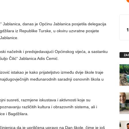
Jablanica, danas je Općinu Jablanica posjetila delegacija
1
agdžilara iz Republike Turske, u okviru uzvratne posjete
 Jablanice.
nski načelnik i predsjedavajući Općinskog vijeća, a sastanku
ZA
uljo Čilić“ Jablanica Adis Ćemić.
ović istakao je kako prijateljstvo između dvije škole traje
 najdugovječnijih međunarodnih saradnji osnovnih škola u
ni susreti, razmjene iskustava i aktivnosti koje su
upoznavanju različitih kultura i obrazovnih sistema, ali i
ce i Bagdžilara.
injenica da je upriličena upravo na Dan škole, čime je još