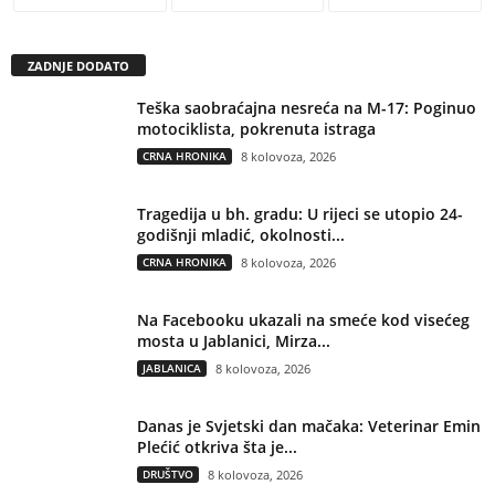
ZADNJE DODATO
Teška saobraćajna nesreća na M-17: Poginuo
motociklista, pokrenuta istraga
CRNA HRONIKA
8 kolovoza, 2026
Tragedija u bh. gradu: U rijeci se utopio 24-
godišnji mladić, okolnosti...
CRNA HRONIKA
8 kolovoza, 2026
Na Facebooku ukazali na smeće kod visećeg
mosta u Jablanici, Mirza...
JABLANICA
8 kolovoza, 2026
Danas je Svjetski dan mačaka: Veterinar Emin
Plećić otkriva šta je...
DRUŠTVO
8 kolovoza, 2026