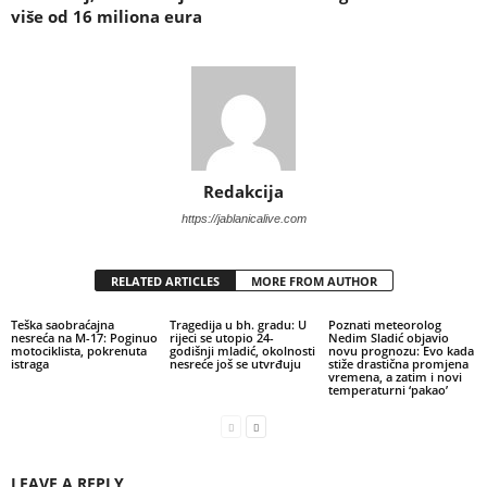
više od 16 miliona eura
Redakcija
https://jablanicalive.com
RELATED ARTICLES
MORE FROM AUTHOR
Teška saobraćajna
Tragedija u bh. gradu: U
Poznati meteorolog
nesreća na M-17: Poginuo
rijeci se utopio 24-
Nedim Sladić objavio
motociklista, pokrenuta
godišnji mladić, okolnosti
novu prognozu: Evo kada
istraga
nesreće još se utvrđuju
stiže drastična promjena
vremena, a zatim i novi
temperaturni ‘pakao’
LEAVE A REPLY