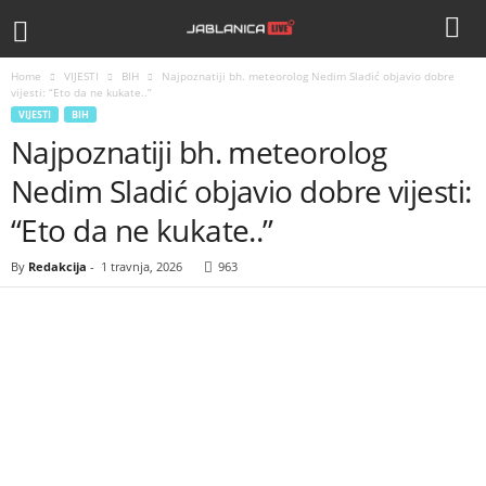
Home
VIJESTI
BIH
Najpoznatiji bh. meteorolog Nedim Sladić objavio dobre
vijesti: “Eto da ne kukate..”
VIJESTI
BIH
Najpoznatiji bh. meteorolog
Nedim Sladić objavio dobre vijesti:
“Eto da ne kukate..”
By
Redakcija
-
1 travnja, 2026
963