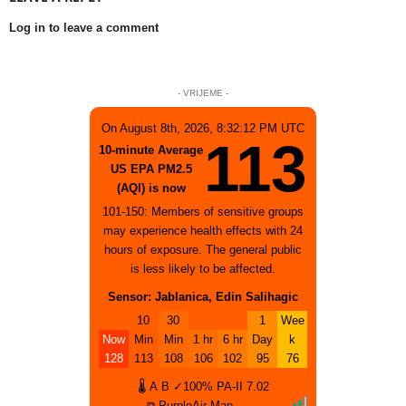
Log in to leave a comment
- VRIJEME -
On August 8th, 2026, 8:32:12 PM UTC
113
10-minute Average
US EPA PM2.5
(AQI) is now
101-150: Members of sensitive groups
may experience health effects with 24
hours of exposure. The general public
is less likely to be affected.
Sensor: Jablanica, Edin Salihagic
10
30
1
Wee
Now
Min
Min
1 hr
6 hr
Day
k
128
113
108
106
102
95
76
🌡
A
B
✓100%
PA-II
7.02
⧉ PurpleAir Map