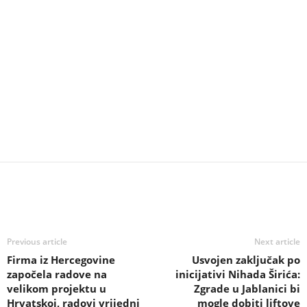
Previous article
Next article
Firma iz Hercegovine
Usvojen zaključak po
započela radove na
inicijativi Nihada Širića:
velikom projektu u
Zgrade u Jablanici bi
Hrvatskoj, radovi vrijedni
mogle dobiti liftove