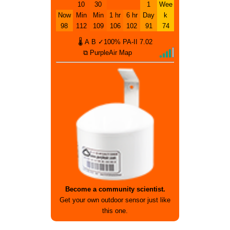
10
30
1
Wee
Now
Min
Min
1 hr
6 hr
Day
k
98
112
109
106
102
91
74
🌡
A
B
✓100%
PA-II
7.02
⧉ PurpleAir Map
Become a community scientist.
Get your own outdoor sensor just like
this one.