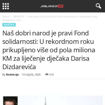
Home
DRUŠTVO
Naš dobri narod je pravi Fond solidarnosti: U rekordnom roku
prikupljeno više...
DRUŠTVO
Naš dobri narod je pravi Fond
solidarnosti: U rekordnom roku
prikupljeno više od pola miliona
KM za liječenje dječaka Darisa
Dizdarevića
By
Redakcija
-
14 veljače, 2026
616