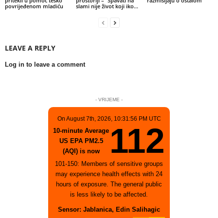
pritekli u pomoć teško
prostoriji – “Spavati na
razmišljaju o ostalom
povrijeđenom mladiću
slami nije život koji iko...
LEAVE A REPLY
Log in to leave a comment
- VRIJEME -
On August 7th, 2026, 10:31:56 PM UTC
112
10-minute Average
US EPA PM2.5
(AQI) is now
101-150: Members of sensitive groups
may experience health effects with 24
hours of exposure. The general public
is less likely to be affected.
Sensor: Jablanica, Edin Salihagic