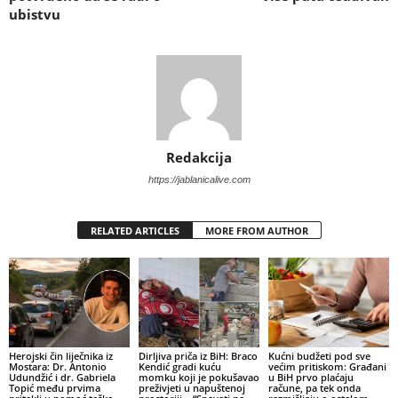
ubistvu
Redakcija
https://jablanicalive.com
RELATED ARTICLES
MORE FROM AUTHOR
Herojski čin liječnika iz
Dirljiva priča iz BiH: Braco
Kućni budžeti pod sve
Mostara: Dr. Antonio
Kendić gradi kuću
većim pritiskom: Građani
Udundžić i dr. Gabriela
momku koji je pokušavao
u BiH prvo plaćaju
Topić među prvima
preživjeti u napuštenoj
račune, pa tek onda