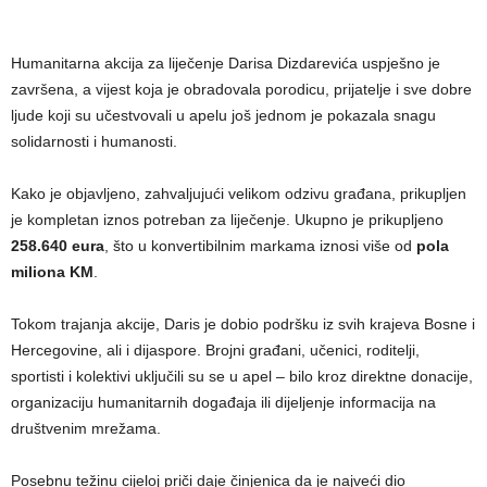
Humanitarna akcija za liječenje Darisa Dizdarevića uspješno je
završena, a vijest koja je obradovala porodicu, prijatelje i sve dobre
ljude koji su učestvovali u apelu još jednom je pokazala snagu
solidarnosti i humanosti.
Kako je objavljeno, zahvaljujući velikom odzivu građana, prikupljen
je kompletan iznos potreban za liječenje. Ukupno je prikupljeno
258.640 eura
, što u konvertibilnim markama iznosi više od
pola
miliona KM
.
Tokom trajanja akcije, Daris je dobio podršku iz svih krajeva Bosne i
Hercegovine, ali i dijaspore. Brojni građani, učenici, roditelji,
sportisti i kolektivi uključili su se u apel – bilo kroz direktne donacije,
organizaciju humanitarnih događaja ili dijeljenje informacija na
društvenim mrežama.
Posebnu težinu cijeloj priči daje činjenica da je najveći dio