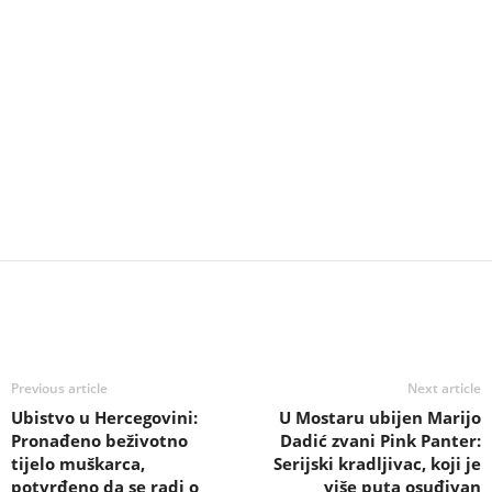
Previous article
Next article
Ubistvo u Hercegovini:
U Mostaru ubijen Marijo
Pronađeno beživotno
Dadić zvani Pink Panter:
tijelo muškarca,
Serijski kradljivac, koji je
potvrđeno da se radi o
više puta osuđivan