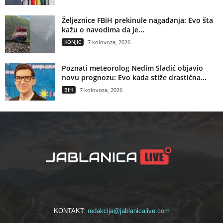
Željeznice FBiH prekinule nagađanja: Evo šta
kažu o navodima da je...
KONJIC
7 kolovoza, 2026
Poznati meteorolog Nedim Sladić objavio
novu prognozu: Evo kada stiže drastična...
BIH
7 kolovoza, 2026
KONTAKT:
redakcija@jablanicalive.com