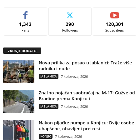
1,342
290
120,301
Fans
Followers
Subscribers
ZADNJE DODATO
Nova prilika za posao u Jablanici: Traže više
radnika i nude...
JABLANICA
7 kolovoza, 2026
Znatno pojačan saobraćaj na M-17: Gužve od
Bradine prema Konjicu i...
JABLANICA
7 kolovoza, 2026
Nakon pljačke pumpe u Konjicu: Dvije osobe
uhapšene, obavljeni pretresi
KONJIC
7 kolovoza, 2026