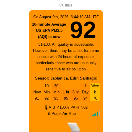
- VRIJEME -
On August 9th, 2026, 6:44:19 AM UTC
92
10-minute Average
US EPA PM2.5
(AQI) is now
51-100: Air quality is acceptable.
However, there may be a risk for some
people with 24 hours of exposure,
particularly those who are unusually
sensitive to air pollution.
Sensor: Jablanica, Edin Salihagic
10
30
1
Wee
Now
Min
Min
1 hr
6 hr
Day
k
91
92
95
95
96
94
76
🌡
A
B
✓100%
PA-II
7.02
⧉ PurpleAir Map