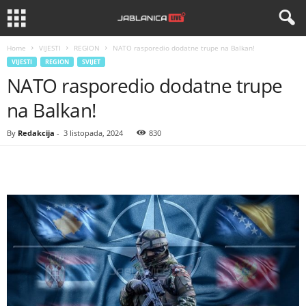
Home
VIJESTI
REGION
NATO rasporedio dodatne trupe na Balkan!
VIJESTI
REGION
SVIJET
NATO rasporedio dodatne trupe
na Balkan!
By
Redakcija
-
3 listopada, 2024
830