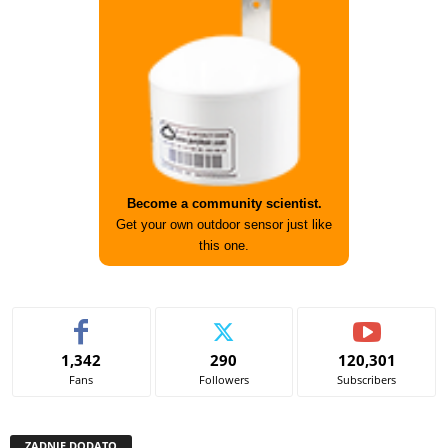
Become a community scientist.
Get your own outdoor sensor just like
this one.
1,342
290
120,301
Fans
Followers
Subscribers
ZADNJE DODATO