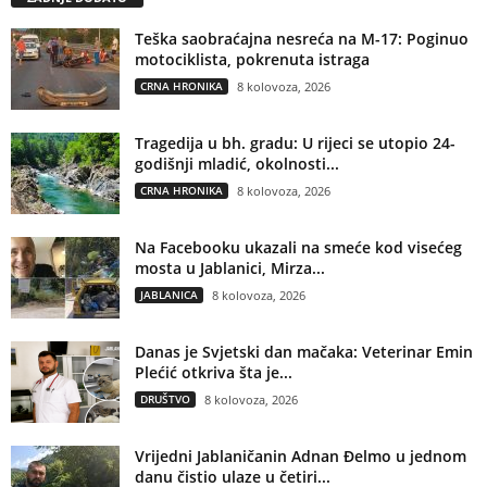
Teška saobraćajna nesreća na M-17: Poginuo
motociklista, pokrenuta istraga
CRNA HRONIKA
8 kolovoza, 2026
Tragedija u bh. gradu: U rijeci se utopio 24-
godišnji mladić, okolnosti...
CRNA HRONIKA
8 kolovoza, 2026
Na Facebooku ukazali na smeće kod visećeg
mosta u Jablanici, Mirza...
JABLANICA
8 kolovoza, 2026
Danas je Svjetski dan mačaka: Veterinar Emin
Plećić otkriva šta je...
DRUŠTVO
8 kolovoza, 2026
Vrijedni Jablaničanin Adnan Đelmo u jednom
danu čistio ulaze u četiri...