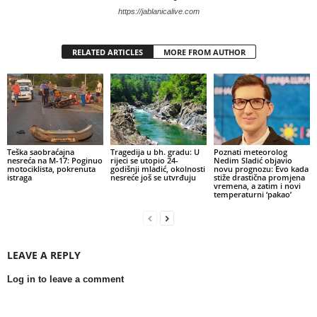
https://jablanicalive.com
RELATED ARTICLES
MORE FROM AUTHOR
Teška saobraćajna
Tragedija u bh. gradu: U
Poznati meteorolog
nesreća na M-17: Poginuo
rijeci se utopio 24-
Nedim Sladić objavio
motociklista, pokrenuta
godišnji mladić, okolnosti
novu prognozu: Evo kada
istraga
nesreće još se utvrđuju
stiže drastična promjena
vremena, a zatim i novi
temperaturni ‘pakao’
LEAVE A REPLY
Log in to leave a comment