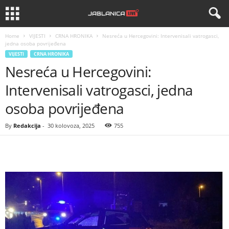
Home
VIJESTI
CRNA HRONIKA
Nesreća u Hercegovini: Intervenisali vatrogasci,
jedna osoba povrijeđena
VIJESTI
CRNA HRONIKA
Nesreća u Hercegovini:
Intervenisali vatrogasci, jedna
osoba povrijeđena
By
Redakcija
-
30 kolovoza, 2025
755