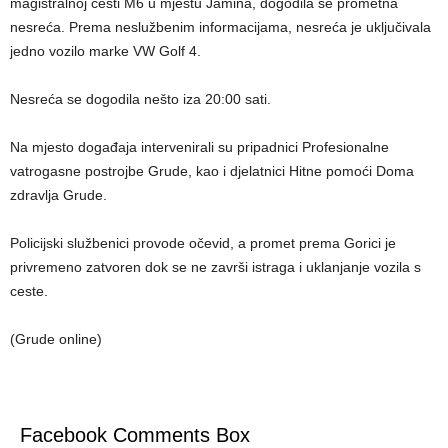
magistralnoj cesti M6 u mjestu Jamina, dogodila se prometna
nesreća. Prema neslužbenim informacijama, nesreća je uključivala
jedno vozilo marke VW Golf 4.
Nesreća se dogodila nešto iza 20:00 sati.
Na mjesto događaja intervenirali su pripadnici Profesionalne
vatrogasne postrojbe Grude, kao i djelatnici Hitne pomoći Doma
zdravlja Grude.
Policijski službenici provode očevid, a promet prema Gorici je
privremeno zatvoren dok se ne završi istraga i uklanjanje vozila s
ceste.
(Grude online)
Facebook Comments Box