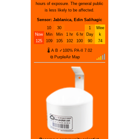
hours of exposure. The general public
is less likely to be affected.
Sensor: Jablanica, Edin Salihagic
10
30
1
Wee
Now
Min
Min
1 hr
6 hr
Day
k
125
109
105
102
100
90
74
🌡
A
B
✓100%
PA-II
7.02
⧉ PurpleAir Map