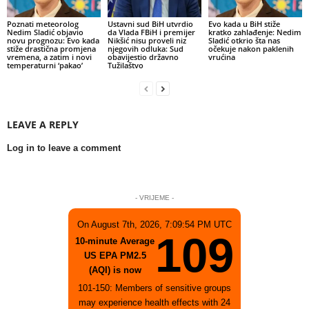
Poznati meteorolog
Ustavni sud BiH utvrdio
Evo kada u BiH stiže
Nedim Sladić objavio
da Vlada FBiH i premijer
kratko zahlađenje: Nedim
novu prognozu: Evo kada
Nikšić nisu proveli niz
Sladić otkrio šta nas
stiže drastična promjena
njegovih odluka: Sud
očekuje nakon paklenih
vremena, a zatim i novi
obavijestio državno
vrućina
temperaturni ‘pakao’
Tužilaštvo
LEAVE A REPLY
Log in to leave a comment
- VRIJEME -
On August 7th, 2026, 7:09:54 PM UTC
109
10-minute Average
US EPA PM2.5
(AQI) is now
101-150: Members of sensitive groups
may experience health effects with 24