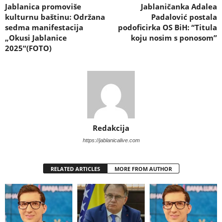
Jablanica promoviše
Jablaničanka Adalea
kulturnu baštinu: Održana
Padalović postala
sedma manifestacija
podoficirka OS BiH: “Titula
„Okusi Jablanice
koju nosim s ponosom”
2025“(FOTO)
Redakcija
https://jablanicalive.com
RELATED ARTICLES
MORE FROM AUTHOR