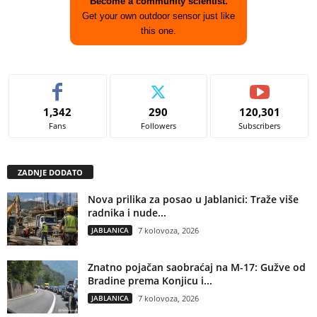
Become a community scientist.
Get your own outdoor sensor just like
this one.
1,342
290
120,301
Fans
Followers
Subscribers
ZADNJE DODATO
Nova prilika za posao u Jablanici: Traže više
radnika i nude...
JABLANICA
7 kolovoza, 2026
Znatno pojačan saobraćaj na M-17: Gužve od
Bradine prema Konjicu i...
JABLANICA
7 kolovoza, 2026